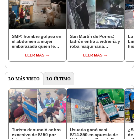
SMP: hombre golpea en
San Martín de Porres:
La av
el abdomen a mujer
ladrón entra a vidriería y
Lima
embarazada quien le
roba maquinaria
histor
increpó por agredir a un
valuada en US$10,000
Desc
LEER MÁS
LEER MÁS
perro
y cu
LO MÁS VISTO
LO ÚLTIMO
Turista denunció cobro
Usuaria ganó casi
¿Se t
excesivo de S/ 50 por
S/14.850 en apuesta de
de a