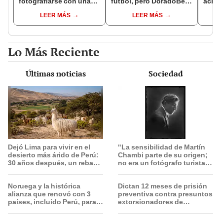
fotografiarse con una
fútbol, pero DoradoBet
aclar
alpaca en Cusco y
se negó a pagar:
largo
LEER MÁS
LEER MÁS
Serenazgo recuperó el
Indecopi multó a la
del 6
dinero
empresa con más de S/
19.000
Lo Más Reciente
Últimas noticias
Sociedad
Dejó Lima para vivir en el
"La sensibilidad de Martín
desierto más árido de Perú:
Chambi parte de su origen;
30 años después, un rebaño
no era un fotógrafo turista,
de llamas creó un
él se integraba con el
sorprendente ecosistema
pueblo”
Noruega y la histórica
Dictan 12 meses de prisión
alianza que renovó con 3
preventiva contra presuntos
países, incluido Perú, para
extorsionadores de
frenar la deforestación de la
choferes Translima en SMP
Amazonía al 2030