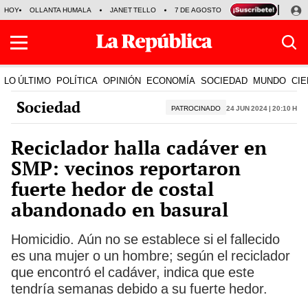
HOY
OLLANTA HUMALA
JANET TELLO
7 DE AGOSTO
TINKA RESULTADOS
LO ÚLTIMO
POLÍTICA
OPINIÓN
ECONOMÍA
SOCIEDAD
MUNDO
CIE
Sociedad
PATROCINADO
24 Jun 2024 | 20:10 h
Reciclador halla cadáver en
SMP: vecinos reportaron
fuerte hedor de costal
abandonado en basural
Homicidio. Aún no se establece si el fallecido
es una mujer o un hombre; según el reciclador
que encontró el cadáver, indica que este
tendría semanas debido a su fuerte hedor.