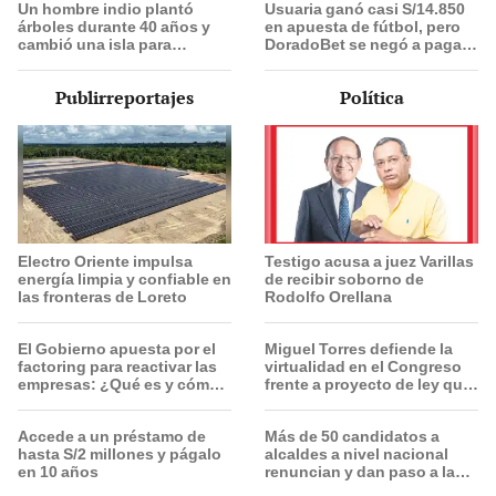
Un hombre indio plantó
Usuaria ganó casi S/14.850
árboles durante 40 años y
en apuesta de fútbol, pero
cambió una isla para
DoradoBet se negó a pagar:
siempre: hoy su bosque
Indecopi multó a la empresa
supera casi 6 veces al
con más de S/ 19.000
Publirreportajes
Política
Parque de las Leyendas de
Perú
Electro Oriente impulsa
Testigo acusa a juez Varillas
energía limpia y confiable en
de recibir soborno de
las fronteras de Loreto
Rodolfo Orellana
El Gobierno apuesta por el
Miguel Torres defiende la
factoring para reactivar las
virtualidad en el Congreso
empresas: ¿Qué es y cómo
frente a proyecto de ley que
funciona?
plantea la presencialidad
Accede a un préstamo de
Más de 50 candidatos a
hasta S/2 millones y págalo
alcaldes a nivel nacional
en 10 años
renuncian y dan paso a la
reelección encubierta