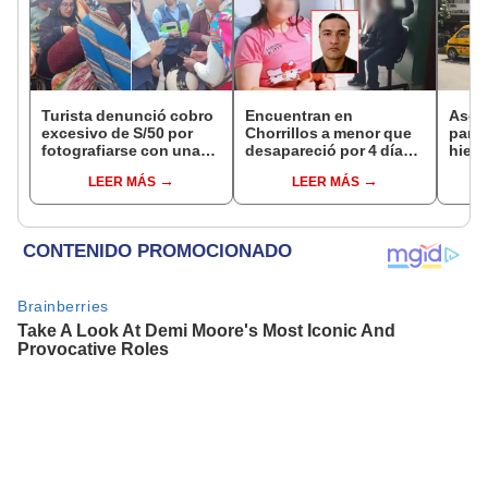
Turista denunció cobro
Encuentran en
Ases
excesivo de S/50 por
Chorrillos a menor que
para 
fotografiarse con una
desapareció por 4 días
hiere
alpaca en Cusco:
tras ser captada por
Barri
LEER MÁS
LEER MÁS
serenazgo recuperó el
sujeto que conoció en
Cerc
dinero
Roblox: PNP busca al
implicado