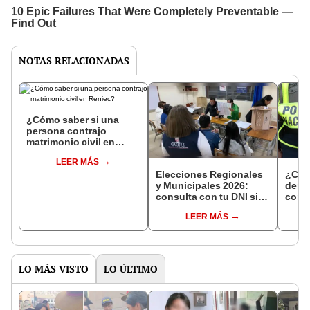
NOTAS RELACIONADAS
¿Cómo saber si una
persona contrajo
matrimonio civil en
Reniec?
LEER MÁS
Elecciones Regionales
¿Cóm
y Municipales 2026:
denun
consulta con tu DNI si
con 
fuiste elegido miembro
LEER MÁS
de mesa para este 4 de
octubre en el link oficial
de la ONPE
LO MÁS VISTO
LO ÚLTIMO