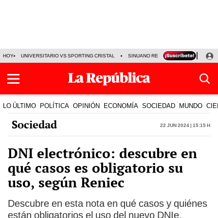
HOY
UNIVERSITARIO VS SPORTING CRISTAL
SINUANO RESULTADOS HOY
CA
LO ÚLTIMO
POLÍTICA
OPINIÓN
ECONOMÍA
SOCIEDAD
MUNDO
CIE
Sociedad
22 Jun 2024 | 15:15 h
DNI electrónico: descubre en
qué casos es obligatorio su
uso, según Reniec
Descubre en esta nota en qué casos y quiénes
están obligatorios el uso del nuevo DNIe.