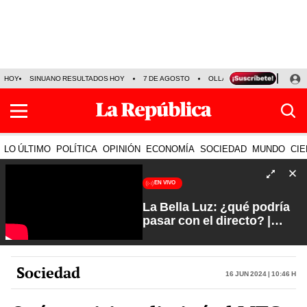
HOY
SINUANO RESULTADOS HOY
7 DE AGOSTO
OLLANTA HUMALA
PAPA
LO ÚLTIMO
POLÍTICA
OPINIÓN
ECONOMÍA
SOCIEDAD
MUNDO
CIE
EN VIVO
La Bella Luz: ¿qué podría
pasar con el directo? |
Fuerte y Claro con Manuela
Camacho
Sociedad
16 Jun 2024 | 10:46 h