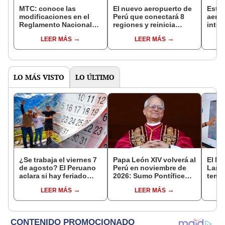
MTC: conoce las
El nuevo aeropuerto de
Este 
modificaciones en el
Perú que conectará 8
aero
Reglamento Nacional
regiones y reinicia
inter
del Sistema de
estudios del MTC tras 1
const
LEER MÁS
LEER MÁS
Licencias de Conducir
año paralizado
que s
mega
LO MÁS VISTO
LO ÚLTIMO
¿Se trabaja el viernes 7
Papa León XIV volverá al
El Ni
de agosto? El Peruano
Perú en noviembre de
Lamb
aclara si hay feriado
2026: Sumo Pontífice
tempe
largo tras el descanso
realizará visita
36 °C
LEER MÁS
LEER MÁS
del 6 de agosto
apostólica en cuatro
prod
ciudades
palta