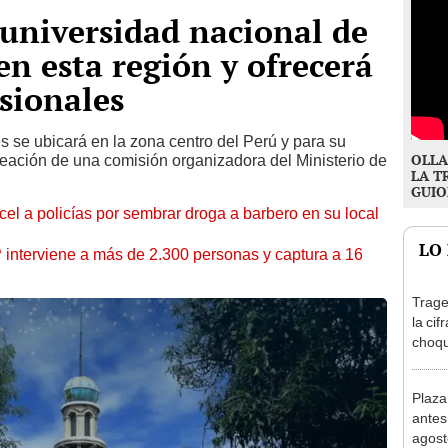
universidad nacional de
en esta región y ofrecerá
esionales
 se ubicará en la zona centro del Perú y para su
OLLA
reación de una comisión organizadora del Ministerio de
LA T
GUIO
l a policías por sembrar droga a barbero en su local
LO
nterviene a más de 2.300 personas y captura a 16
Trage
la cif
choqu
en Es
Plaza
antes
agost