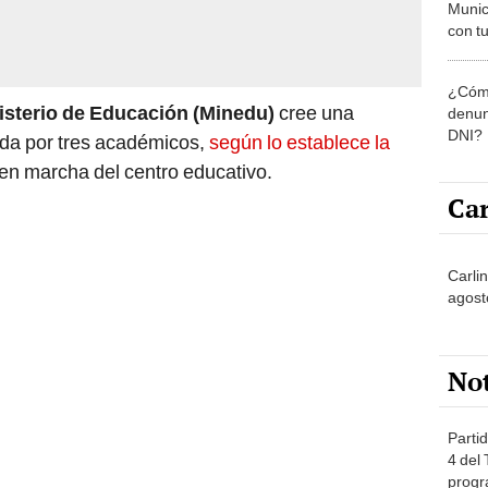
Munic
con tu
miemb
de oct
¿Cómo
la O
isterio de Educación (Minedu)
cree una
denun
DNI?
da por tres académicos,
según lo establece la
 en marcha del centro educativo.
Car
Carli
agost
No
Partid
4 del
progr