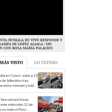
NTA HUMALA EN VIVO RESPONDE Y
RAMPA DE LÓPEZ ALIAGA | SIN
N CON ROSA MARÍA PALACIOS
 MÁS VISTO
LO ÚLTIMO
dia en Cusco: sube a 13
ra de fallecidos tras
1
e entre miniván y tráiler
pinar
 Vea cerrará horas
 este miércoles 12 de
2
o en todo el Perú: