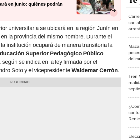
Te 
ará en junio: quiénes podrán
Carre
cae al
ior universitaria se ubicará en la región Junín en
arras
agua
 en la provincia del mismo nombre. Durante el
 la institución ocupará de manera transitoria la
Mazam
peces
 Educación Superior Pedagógico Público
del m
, según se indica en la ley firmada por el
Fiest
ndro Soto y el vicepresidente
Waldemar Cerrón
.
Tren 
realid
septi
obra 
¿Cómo
contra
Reni
Elecc