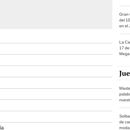
Gran 
del 10
en el
La Ca
17 de 
Mega 
Ju
Maste
palab
nuest
Solita
de ca
ía
moda.