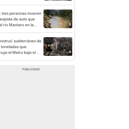
as atenderán hasta las 7
: tres personas mueren
despiste de auto que
3
al río Mantaro en la
tera Central
onstruo' subterráneo de
 toneladas que
4
ruye el Metro bajo el
o avanza a su última
ión