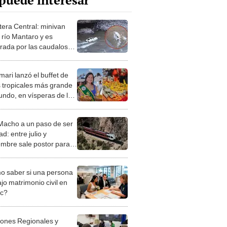
puede interesar
tera Central: minivan
 río Mantaro y es
trada por las caudalosas
s
ari lanzó el buffet de
 tropicales más grande
undo, en vísperas de la
a de San Juan
Macho a un paso de ser
ad: entre julio y
embre sale postor para
de US$394 millones
 saber si una persona
jo matrimonio civil en
ec?
iones Regionales y