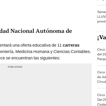
dónde
Senam
LLUV
provi
sidad Nacional Autónoma de
¡Va
ntará una oferta educativa de 11
carreras
Circo 
eniería, Medicina Humana y Ciencias Contables.
del 15
ece se encuentran las siguientes:
Parqu
Migue
Circo
de Jul
Círcul
Circo
Del 2
Costa