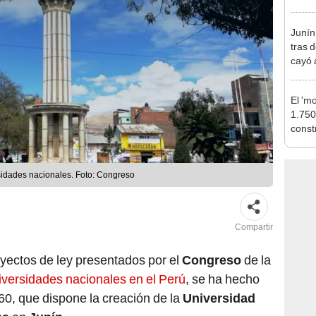
tiend
p.m.
Junín
tras 
cayó 
Carre
El 'm
1.750
const
Calla
estac
sidades nacionales. Foto: Congreso
Compartir
yectos de ley presentados por el
Congreso
de la
iversidades nacionales en el Perú
, se ha hecho
060, que dispone la creación de la
Universidad