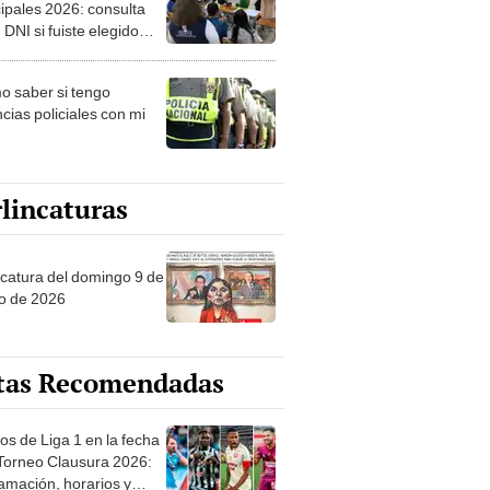
ipales 2026: consulta
 DNI si fuiste elegido
ro de mesa para este 4
ubre en el link oficial de
 saber si tengo
NPE
cias policiales con mi
lincaturas
ncatura del domingo 9 de
o de 2026
tas Recomendadas
os de Liga 1 en la fecha
 Torneo Clausura 2026:
amación, horarios y