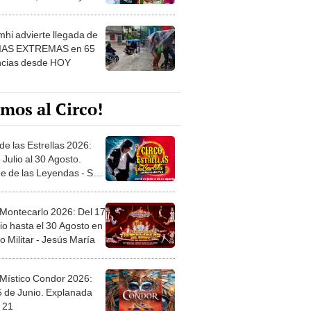
 ver
hi advierte llegada de
IAS EXTREMAS en 65
ncias desde HOY
mos al Circo!
de las Estrellas 2026:
 Julio al 30 Agosto.
e de las Leyendas - San
l
 Montecarlo 2026: Del 17
io hasta el 30 Agosto en
o Militar - Jesús María
 Místico Condor 2026:
5 de Junio. Explanada
 21