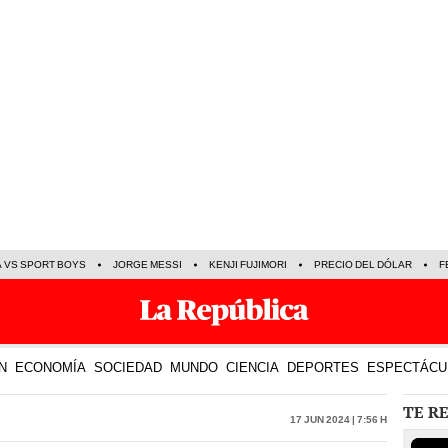
A VS SPORT BOYS
JORGE MESSI
KENJI FUJIMORI
PRECIO DEL DÓLAR
F
N
ECONOMÍA
SOCIEDAD
MUNDO
CIENCIA
DEPORTES
ESPECTÁCU
TE R
17 Jun 2024 | 7:56 h