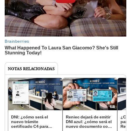
NOTAS RELACIONADAS
DNI: ¿cómo será el
Reniec dejará de emitir
¿Cuá
nuevo trámite
DNI azul: ¿cómo será el
para 
certificado C4 para
nuevo documento con
Renie
evitar la suplantación
chip y cuáles son sus
este 