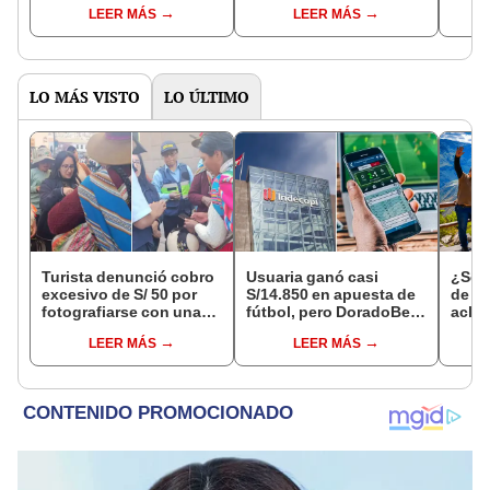
LEER MÁS
LEER MÁS
de identidad?
ventajas?
indi
LO MÁS VISTO
LO ÚLTIMO
Turista denunció cobro
Usuaria ganó casi
¿Se t
excesivo de S/ 50 por
S/14.850 en apuesta de
de a
fotografiarse con una
fútbol, pero DoradoBet
aclar
alpaca en Cusco y
se negó a pagar:
largo
LEER MÁS
LEER MÁS
Serenazgo recuperó el
Indecopi multó a la
del 6
dinero
empresa con más de S/
19.000