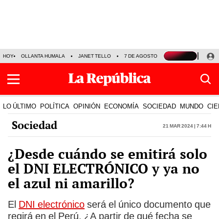
HOY
OLLANTA HUMALA
JANET TELLO
7 DE AGOSTO
TINKA RESULTADOS
LO ÚLTIMO
POLÍTICA
OPINIÓN
ECONOMÍA
SOCIEDAD
MUNDO
CIE
Sociedad
21 Mar 2024 | 7:44 h
¿Desde cuándo se emitirá solo
el DNI ELECTRÓNICO y ya no
el azul ni amarillo?
El
DNI electrónico
será el único documento que
regirá en el Perú. ¿A partir de qué fecha se