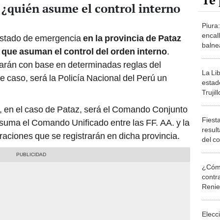
Te 
 ¿quién asume el control interno
Piura
encall
 estado de emergencia
en la provincia de Pataz
balne
 que asuman el control del orden interno
.
arán con base en determinadas reglas del
La Li
e caso, será la Policía Nacional del Perú un
estad
Trujil
n, en el caso de Pataz, será el Comando Conjunto
Fiest
suma el Comando Unificado entre las FF. AA. y la
resul
raciones que se registrarán en dicha provincia.
del c
de lu
¿Cómo
contra
Reni
Elecc