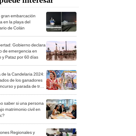
puede interesar
: gran embarcación
a en la playa del
ario de Colán
bertad: Gobierno declara
o de emergencia en
lo y Pataz por 60 días
a de la Candelaria 2024:
tados de los ganadores
oncurso y parada de traje
ces
 saber si una persona
jo matrimonio civil en
ec?
iones Regionales y