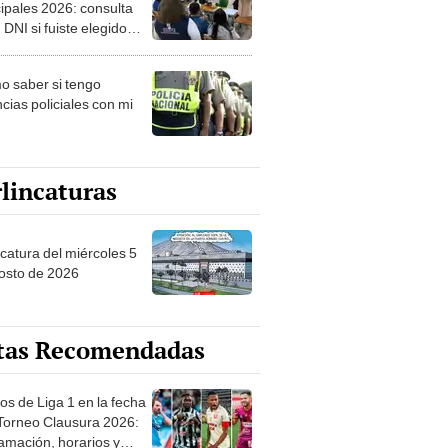
ipales 2026: consulta
 DNI si fuiste elegido
ro de mesa para este 4
ubre en el link oficial de
 saber si tengo
NPE
cias policiales con mi
lincaturas
ncatura del miércoles 5
osto de 2026
tas Recomendadas
os de Liga 1 en la fecha
 Torneo Clausura 2026:
amación, horarios y