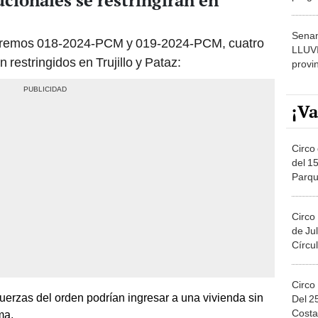
cionales se restringirán en
dónde
Senam
upremos 018-2024-PCM y 019-2024-PCM, cuatro
LLUV
restringidos en Trujillo y Pataz:
provi
¡Va
Circo 
del 15
Parqu
Migue
Circo
de Jul
Círcul
Circo
fuerzas del orden podrían ingresar a una vivienda sin
Del 2
Costa
ma.