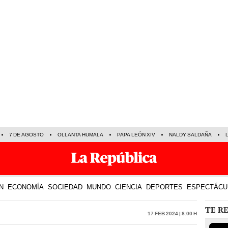
7 DE AGOSTO
OLLANTA HUMALA
PAPA LEÓN XIV
NALDY SALDAÑA
N
ECONOMÍA
SOCIEDAD
MUNDO
CIENCIA
DEPORTES
ESPECTÁCU
TE R
17 Feb 2024 | 8:00 h