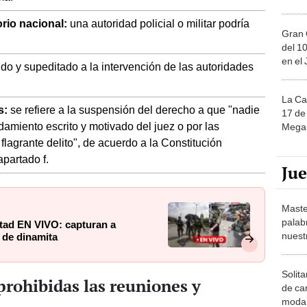
orio nacional:
una autoridad policial o militar podría
Gran 
del 10
en el
ido y supeditado a la intervención de las autoridades
La Ca
s:
se refiere a la suspensión del derecho a que "nadie
17 de 
amiento escrito y motivado del juez o por las
Mega 
flagrante delito", de acuerdo a la Constitución
apartado f.
Ju
Maste
palab
tad EN VIVO: capturan a
nuest
 de dinamita
Solita
prohibidas las reuniones y
de ca
moda.