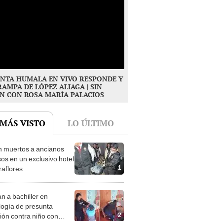
NTA HUMALA EN VIVO RESPONDE Y
RAMPA DE LÓPEZ ALIAGA | SIN
N CON ROSA MARÍA PALACIOS
 MÁS VISTO
LO ÚLTIMO
n muertos a ancianos
os en un exclusivo hotel
1
raflores
n a bachiller en
logía de presunta
2
ión contra niño con