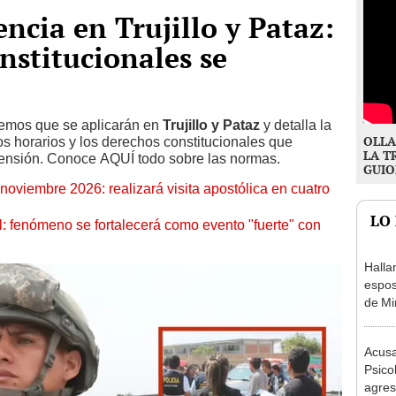
ncia en Trujillo y Pataz:
nstitucionales se
premos que se aplicarán en
Trujillo y Pataz
y detalla la
OLLA
los horarios y los derechos constitucionales que
LA T
pensión. Conoce AQUÍ todo sobre las normas.
GUIO
oviembre 2026: realizará visita apostólica en cuatro
LO
: fenómeno se fortalecerá como evento "fuerte" con
Halla
espos
de Mi
Acusa
Psico
agres