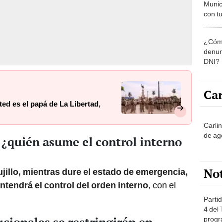
Munic
con tu
miemb
de oct
¿Cómo
la O
denun
DNI?
Car
ed es el papá de La Libertad,
Carli
de ag
 ¿quién asume el control interno
No
ujillo, mientras dure el estado de emergencia,
ntendrá el control del orden interno
, con el
Partid
4 del
progr