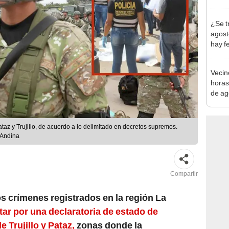
autis
capta
¿Se t
agost
hay fe
desca
Vecin
horas
de ag
afect
ataz y Trujillo, de acuerdo a lo delimitado en decretos supremos.
/Andina
Compartir
s crímenes registrados en la región La
tar por una declaratoria de estado de
 Trujillo y Pataz,
zonas donde la