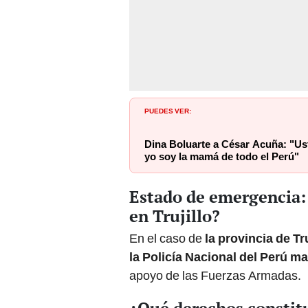
PUEDES VER:
Dina Boluarte a César Acuña: "Ust
yo soy la mamá de todo el Perú"
Estado de emergencia:
en Trujillo?
En el caso de
la provincia de Tr
la Policía Nacional del Perú ma
apoyo de las Fuerzas Armadas.