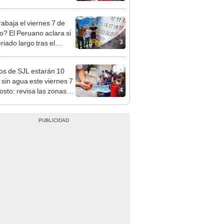
mo en Surco: cámaras
n el hecho
rabaja el viernes 7 de
o? El Peruano aclara si
3
riado largo tras el
nso del 6 de agosto
os de SJL estarán 10
 sin agua este viernes 7
4
osto: revisa las zonas
adas, según Sedapal