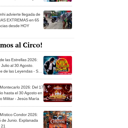
 ver
hi advierte llegada de
IAS EXTREMAS en 65
ncias desde HOY
mos al Circo!
de las Estrellas 2026:
 Julio al 30 Agosto.
e de las Leyendas - San
l
 Montecarlo 2026: Del 17
io hasta el 30 Agosto en
o Militar - Jesús María
 Místico Condor 2026:
5 de Junio. Explanada
 21