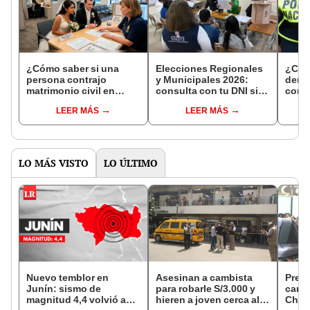
¿Cómo saber si una
Elecciones Regionales
¿Cóm
persona contrajo
y Municipales 2026:
denun
matrimonio civil en
consulta con tu DNI si
con 
Reniec?
fuiste elegido miembro
LEER MÁS
LEER MÁS
de mesa para este 4 de
octubre en el link oficial
de la ONPE
LO MÁS VISTO
LO ÚLTIMO
Nuevo temblor en
Asesinan a cambista
Pres
Junín: sismo de
para robarle S/3.000 y
cambi
magnitud 4,4 volvió a
hieren a joven cerca al
Chino