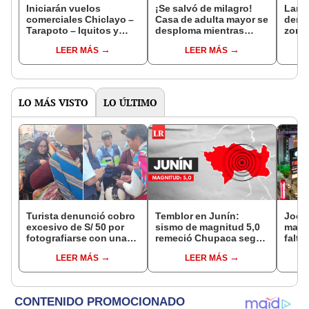
Iniciarán vuelos
¡Se salvó de milagro!
Lamb
comerciales Chiclayo –
Casa de adulta mayor se
denu
Tarapoto – Iquitos y
desploma mientras
zona
viceversa: ¿desde
dormía en Chiclayo
Paco
LEER MÁS
LEER MÁS
cuándo?
LO MÁS VISTO
LO ÚLTIMO
Turista denunció cobro
Temblor en Junín:
Jocke
excesivo de S/ 50 por
sismo de magnitud 5,0
manti
fotografiarse con una
remeció Chupaca según
falta
alpaca en Cusco y
IGP
¿desd
LEER MÁS
LEER MÁS
Serenazgo recuperó el
el ce
dinero