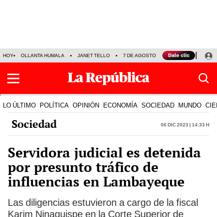
HOY
OLLANTA HUMALA
JANET TELLO
7 DE AGOSTO
TINKA RESULTADOS
LO ÚLTIMO
POLÍTICA
OPINIÓN
ECONOMÍA
SOCIEDAD
MUNDO
CIE
Sociedad
06 Dic 2023 | 14:33 h
Servidora judicial es detenida
por presunto tráfico de
influencias en Lambayeque
Las diligencias estuvieron a cargo de la fiscal
Karim Ninaquispe en la Corte Superior de