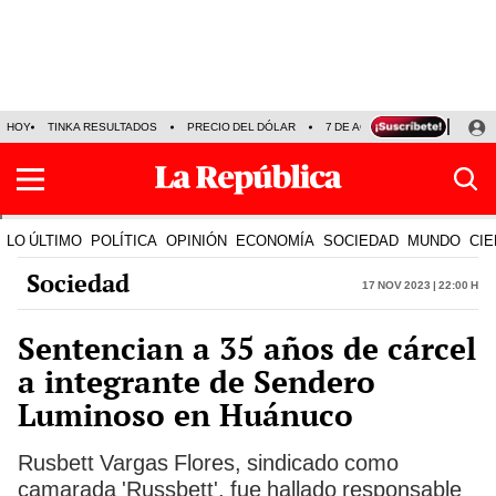
HOY
TINKA RESULTADOS
PRECIO DEL DÓLAR
7 DE AGOSTO
OLLANTA H
LO ÚLTIMO
POLÍTICA
OPINIÓN
ECONOMÍA
SOCIEDAD
MUNDO
CIE
Sociedad
17 Nov 2023 | 22:00 h
Sentencian a 35 años de cárcel
a integrante de Sendero
Luminoso en Huánuco
Rusbett Vargas Flores, sindicado como
camarada 'Russbett', fue hallado responsable