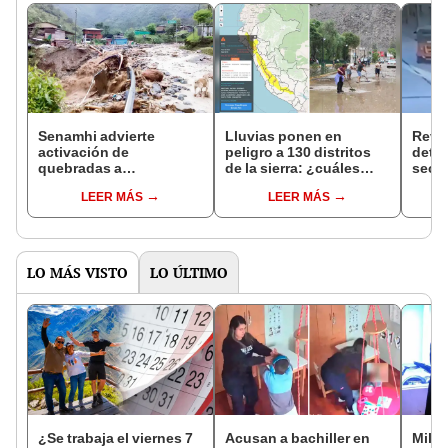
Senamhi advierte
Lluvias ponen en
Revel
activación de
peligro a 130 distritos
detrá
quebradas a
de la sierra: ¿cuáles
secu
consecuencia de las
son?
iba a
LEER MÁS
LEER MÁS
lluvias: ¿qué regiones
en H
serán afectadas?
LO MÁS VISTO
LO ÚLTIMO
¿Se trabaja el viernes 7
Acusan a bachiller en
Milit