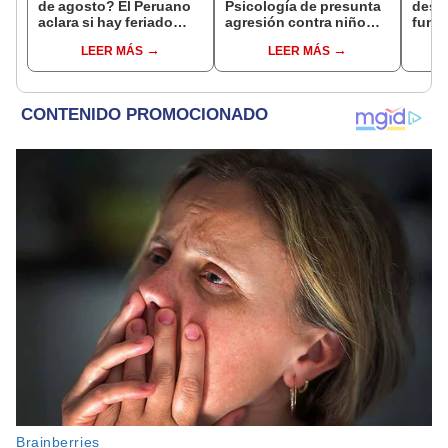
de agosto? El Peruano
Psicología de presunta
desfi
aclara si hay feriado
agresión contra niño
func
largo tras el descanso
con autismo en Surco:
y sí 
LEER MÁS
LEER MÁS
del 6 de agosto
cámaras captan el
el Ej
hecho