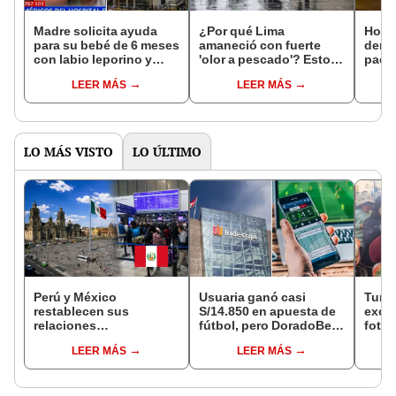
Madre solicita ayuda
¿Por qué Lima
Hospi
para su bebé de 6 meses
amaneció con fuerte
denu
con labio leporino y
'olor a pescado'? Esto
paci
desnutrición crónica
explica el Senamhi
reali
LEER MÁS
LEER MÁS
para 
LO MÁS VISTO
LO ÚLTIMO
Perú y México
Usuaria ganó casi
Turis
restablecen sus
S/14.850 en apuesta de
exces
relaciones
fútbol, pero DoradoBet
fotog
diplomáticas: ¿se
se negó a pagar:
alpa
LEER MÁS
LEER MÁS
anulan los visados?
Indecopi multó a la
Seren
empresa con más de S/
dine
19.000