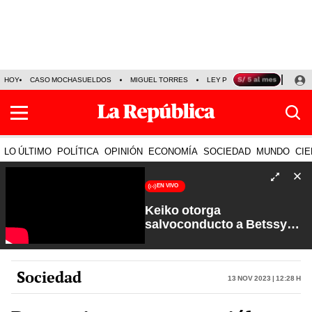
HOY
CASO MOCHASUELDOS
MIGUEL TORRES
LEY PULPÍN
PRECIO DEL
LO ÚLTIMO
POLÍTICA
OPINIÓN
ECONOMÍA
SOCIEDAD
MUNDO
CIE
EN VIVO
Keiko otorga
salvoconducto a Betssy
Chávez y renuevan
Petroperú | Sin Guion con
Rosa María Palacios
Sociedad
13 Nov 2023 | 12:28 h