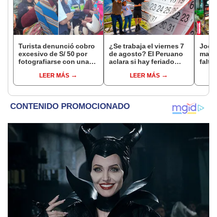
Turista denunció cobro
¿Se trabaja el viernes 7
Jocke
excesivo de S/ 50 por
de agosto? El Peruano
manti
fotografiarse con una
aclara si hay feriado
falta
alpaca en Cusco y
largo tras el descanso
¿desd
LEER MÁS
LEER MÁS
Serenazgo recuperó el
del 6 de agosto
el ce
dinero