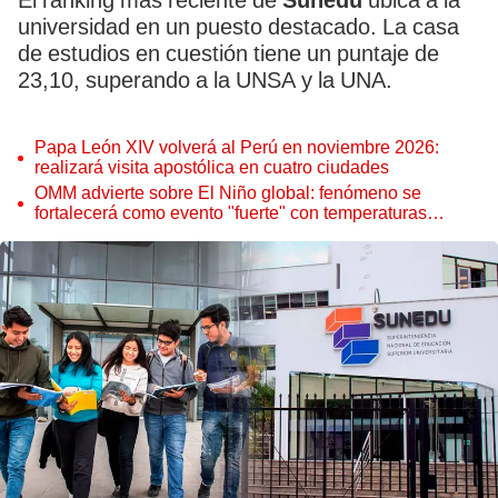
El ránking más reciente de
Sunedu
ubica a la
universidad en un puesto destacado. La casa
de estudios en cuestión tiene un puntaje de
23,10, superando a la UNSA y la UNA.
Papa León XIV volverá al Perú en noviembre 2026:
realizará visita apostólica en cuatro ciudades
OMM advierte sobre El Niño global: fenómeno se
fortalecerá como evento "fuerte" con temperaturas
récord este 2026