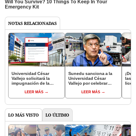
NOTAS RELACIONADAS
Universidad César
Sunedu sanciona a la
¡Desd
Vallejo solicitará la
Universidad César
las 3
impugnación de la
Vallejo por celebrar
lice
sanción que le impuso
cumpleaños de César
con 
LEER MÁS
LEER MÁS
Sunedu
Acuña
econ
LO MÁS VISTO
LO ÚLTIMO