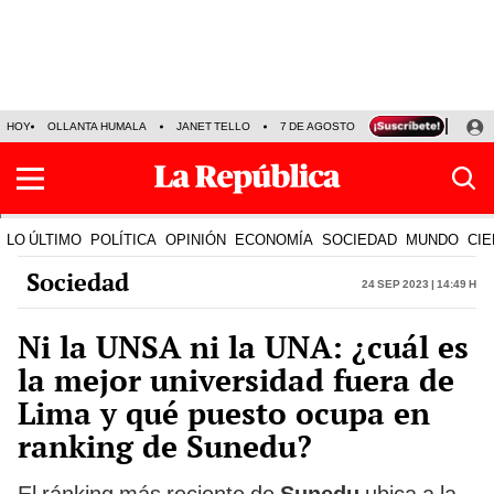
HOY
OLLANTA HUMALA
JANET TELLO
7 DE AGOSTO
TINKA RESULTADOS
LO ÚLTIMO
POLÍTICA
OPINIÓN
ECONOMÍA
SOCIEDAD
MUNDO
CIE
Sociedad
24 Sep 2023 | 14:49 h
Ni la UNSA ni la UNA: ¿cuál es
la mejor universidad fuera de
Lima y qué puesto ocupa en
ranking de Sunedu?