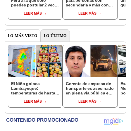
Perú a la que solo
para personas con
univ
puedes postular 2 veces
secundaria y más con
que 
en tu vida y hasta los 30
sueldos desde S/2.500:
lice
LEER MÁS
LEER MÁS
años
¿cómo postular?
y que
LO MÁS VISTO
LO ÚLTIMO
El Niño golpea
Gerente de empresa de
Exalc
Lambayeque:
transporte es asesinado
Muño
temperaturas de hasta
en plena vía pública en
por p
36 °C ponen en riesgo la
Los Olivos: su esposa
contr
LEER MÁS
LEER MÁS
producción de mango y
sobrevivió al ataque
de Mi
palta