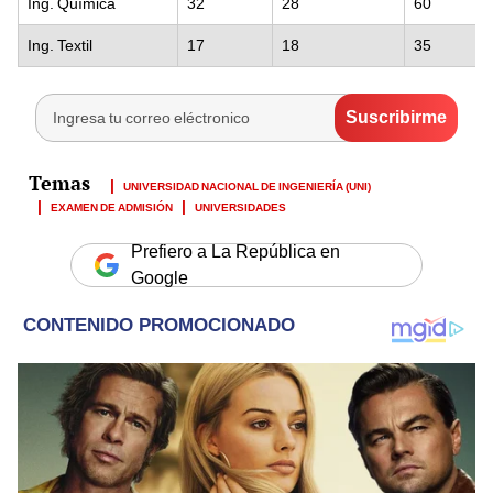
Ing. Química
32
28
60
Ing. Textil
17
18
35
UNIVERSIDAD NACIONAL DE INGENIERÍA (UNI)
EXAMEN DE ADMISIÓN
UNIVERSIDADES
Prefiero a La República en
Google