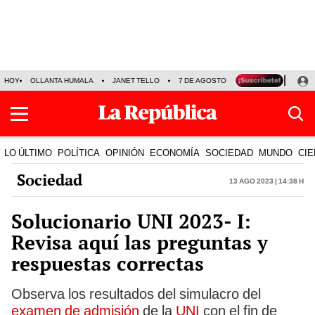
HOY
OLLANTA HUMALA
JANET TELLO
7 DE AGOSTO
TINKA RESULTADOS
LO ÚLTIMO
POLÍTICA
OPINIÓN
ECONOMÍA
SOCIEDAD
MUNDO
CIE
Sociedad
13 Ago 2023 | 14:38 h
Solucionario UNI 2023- I:
Revisa aquí las preguntas y
respuestas correctas
Observa los resultados del simulacro del
examen de admisión
de la
UNI
con el fin de