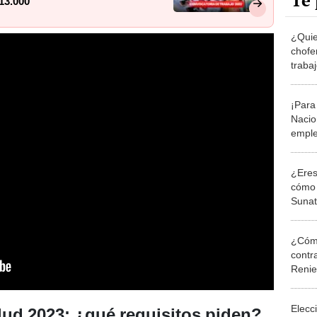
Te 
13.000
¿Quie
chofe
traba
sueld
¡Para 
Nacio
emple
S/11.
¿Eres
cómo 
Sunat
hasta
¿Cómo
contra
Reni
Elecc
lud
2023: ¿qué requisitos piden?