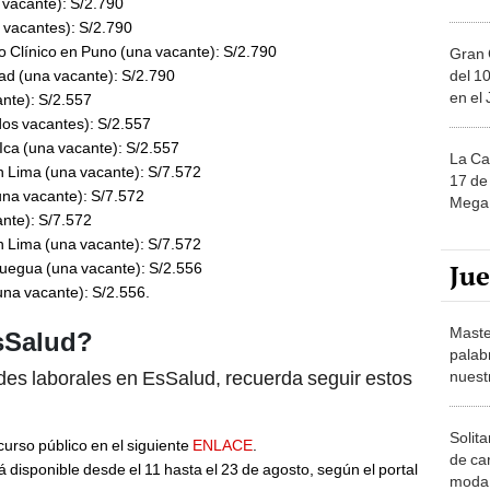
 vacante): S/2.790
 vacantes): S/2.790
o Clínico en Puno (una vacante): S/2.790
Gran 
del 10
ad (una vacante): S/2.790
en el
ante): S/2.557
(dos vacantes): S/2.557
 Ica (una vacante): S/2.557
La Ca
n Lima (una vacante): S/7.572
17 de 
una vacante): S/7.572
Mega 
nte): S/7.572
n Lima (una vacante): S/7.572
Ju
quegua (una vacante): S/2.556
una vacante): S/2.556.
Maste
sSalud?
palab
des laborales en EsSalud, recuerda seguir estos
nuest
Solita
urso público en el siguiente
ENLACE
.
de ca
disponible desde el 11 hasta el 23 de agosto, según el portal
moda.