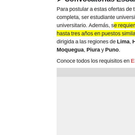
Para postular a estas ofertas de 
completa, ser estudiante universi
universitario. Además, s
e requie
hasta tres años en puestos simil
dirigida a las regiones de
Lima
,
Moquegua
,
Piura
y
Puno
.
Conoce todos los requisitos en
E