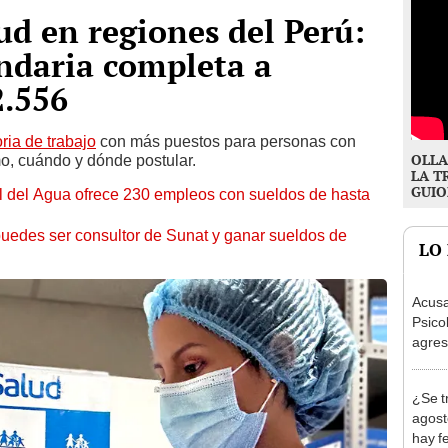
ud en regiones del Perú:
ndaria completa a
2.556
ria de trabajo
con más puestos para personas con
OLLA
, cuándo y dónde postular.
LA T
GUIO
al del Agua ofrece 230 empleos con sueldos de hasta
uedes ser consultor de Sunat y ganar sueldos de
LO
Acusa
Psico
agres
autis
capta
¿Se t
agost
hay fe