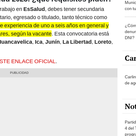
Munic
trabajo en
EsSalud
, debes tener secundaria
con tu
miemb
tario, egresado o titulado, tanto técnico como
de oct
re experiencia de uno a seis años en general y
¿Cómo
la O
denun
ares, según la vacante
. Esta convocatoria está
DNI?
Huancavelica
,
Ica
,
Junín
,
La Libertad
,
Loreto
,
Car
STE ENLACE OFICIAL
.
Carli
de ag
No
Partid
4 del
progr