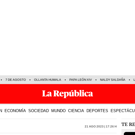
7 DE AGOSTO
OLLANTA HUMALA
PAPA LEÓN XIV
NALDY SALDAÑA
N
ECONOMÍA
SOCIEDAD
MUNDO
CIENCIA
DEPORTES
ESPECTÁCU
TE R
21 Ago 2023 | 17:26 h