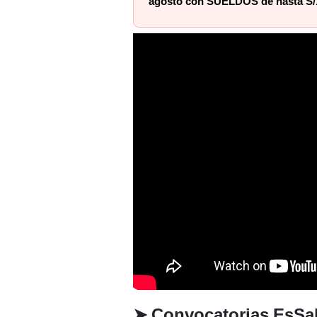
agosto con SUELDOS de hasta S/
➤
Convocatorias
EsSa