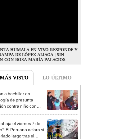
NTA HUMALA EN VIVO RESPONDE Y
RAMPA DE LÓPEZ ALIAGA | SIN
N CON ROSA MARÍA PALACIOS
 MÁS VISTO
LO ÚLTIMO
n a bachiller en
logía de presunta
1
ión contra niño con
mo en Surco: cámaras
n el hecho
rabaja el viernes 7 de
o? El Peruano aclara si
2
riado largo tras el