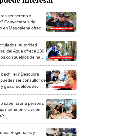
puede interesar
res ser sereno o
r? Convocatoria de
jo en Magdalena ofrece
os de S/2.000
titulados! Autoridad
nal del Agua ofrece 230
os con sueldos de hasta
500
 bachiller? Descubre
puedes ser consultor de
 y ganar sueldos de
 S/10.000
 saber si una persona
jo matrimonio civil en
ec?
iones Regionales y