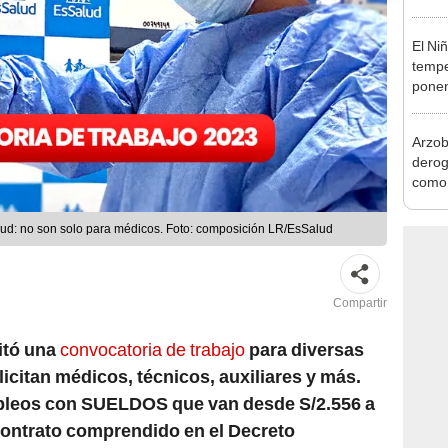
desca
El Ni
tempe
ponen
produ
Arzob
derog
como 
la vi
ud: no son solo para médicos. Foto: composición LR/EsSalud
Compartir
itó una
convocatoria de trabajo
para diversas
licitan médicos, técnicos, auxiliares y más.
mpleos con SUELDOS que van desde S/2.556 a
 contrato comprendido en el Decreto