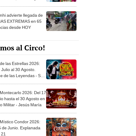
 ver
hi advierte llegada de
IAS EXTREMAS en 65
ncias desde HOY
mos al Circo!
de las Estrellas 2026:
 Julio al 30 Agosto.
e de las Leyendas - San
l
 Montecarlo 2026: Del 17
io hasta el 30 Agosto en
o Militar - Jesús María
 Místico Condor 2026:
5 de Junio. Explanada
 21