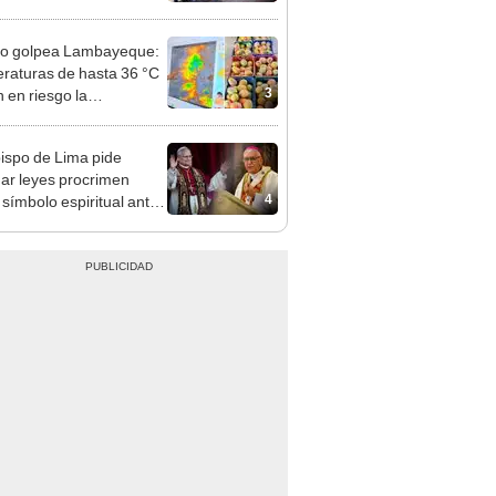
nso del 6 de agosto
ño golpea Lambayeque:
raturas de hasta 36 °C
3
 en riesgo la
cción de mango y palta
ispo de Lima pide
ar leyes procrimen
4
símbolo espiritual ante
sita del papa León XIV