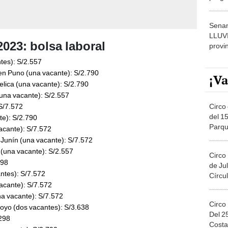
dónde
Senam
LLUV
023: bolsa laboral
provi
ntes): S/2.557
en Puno (una vacante): S/2.790
¡Va
lica (una vacante): S/2.790
 (una vacante): S/2.557
Circo 
S/7.572
del 15
te): S/2.790
Parqu
acante): S/7.572
Migue
Junín (una vacante): S/7.572
a (una vacante): S/2.557
Circo
298
de Jul
ntes): S/7.572
Círcul
acante): S/7.572
na vacante): S/7.572
Circo
poyo (dos vacantes): S/3.638
Del 2
.298
Costa