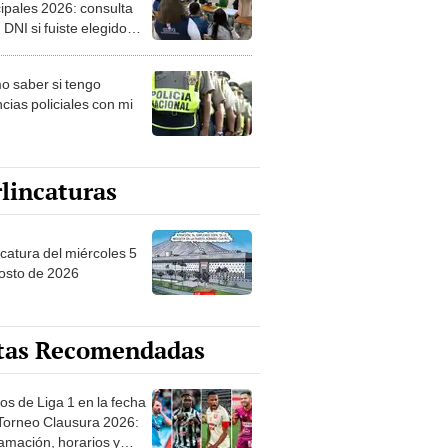
ipales 2026: consulta
 DNI si fuiste elegido
ro de mesa para este 4
ubre en el link oficial de
 saber si tengo
NPE
cias policiales con mi
lincaturas
ncatura del miércoles 5
osto de 2026
tas Recomendadas
os de Liga 1 en la fecha
 Torneo Clausura 2026:
amación, horarios y