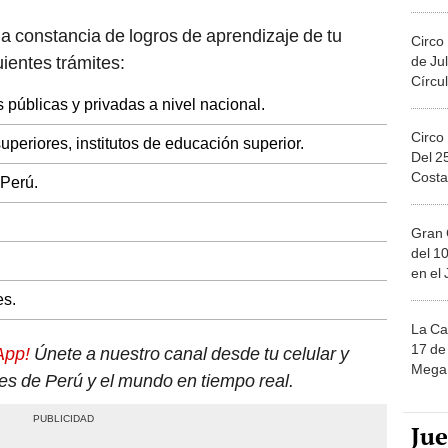
Migue
la constancia de logros de aprendizaje de tu
Circo
ientes trámites:
de Jul
Círcul
 públicas y privadas a nivel nacional.
Circo
uperiores, institutos de educación superior.
Del 2
Costa
 Perú.
Gran 
del 10
en el
es.
La Ca
17 de 
App!
Únete a nuestro canal desde tu celular y
Mega 
tes de Perú y el mundo en tiempo real.
Ju