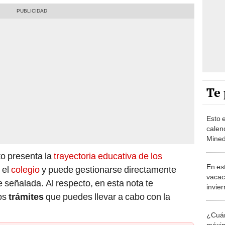
Te 
Esto e
calen
Mined
nivel 
o presenta la
trayectoria educativa de los
En est
 el
colegio
y puede gestionarse directamente
vacac
señalada. Al respecto, en esta nota te
invie
los
trámites
que puedes llevar a cabo con la
Mine
¿Cuá
máxim