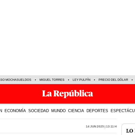
ASO MOCHASUELDOS
MIGUEL TORRES
LEY PULPÍN
PRECIO DEL DÓLAR
N
ECONOMÍA
SOCIEDAD
MUNDO
CIENCIA
DEPORTES
ESPECTÁCU
14 Jun 2025 | 13:11 h
LO