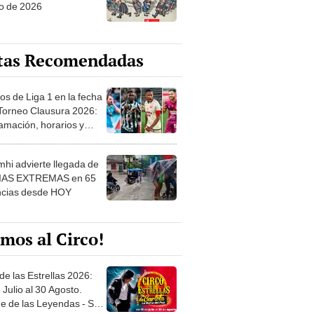
o de 2026
tas Recomendadas
os de Liga 1 en la fecha
 Torneo Clausura 2026:
amación, horarios y
 ver
hi advierte llegada de
IAS EXTREMAS en 65
ncias desde HOY
mos al Circo!
de las Estrellas 2026:
 Julio al 30 Agosto.
e de las Leyendas - San