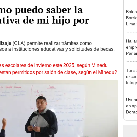
mo puedo saber la
Balea
ativa de mi hijo por
Barri
Lima:
fugar
Halla
izaje
(CLA) permite realizar trámites como
empre
os a instituciones educativas y solicitudes de becas,
Panam
secue
nes escolares de invierno este 2025, según Minedu
Turis
tán permitidos por salón de clase, según el Minedu?
exces
fotog
en Cu
recup
Usuar
en ap
Dorad
Indec
con m