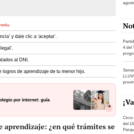
agost
No
.
inedu
cia’ y dale clic a 'aceptar'.
Partid
4 del
legal'.
progr
dónde
ulados al DNI.
Senam
 logros de aprendizaje de tu menor hijo.
LLUV
provi
¡Va
olegio por internet: guía
Circo 
del 15
e aprendizaje: ¿en qué trámites se
Parqu