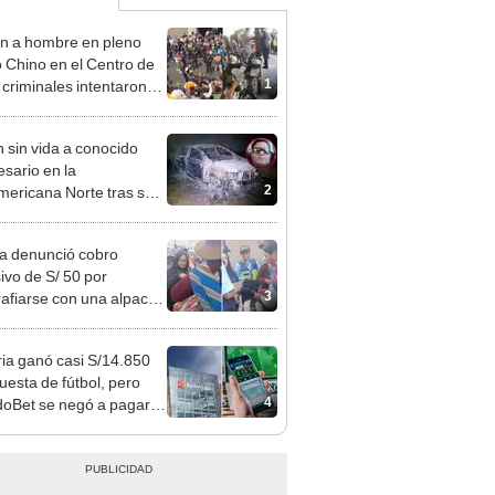
n a hombre en pleno
o Chino en el Centro de
1
 criminales intentaron
se
n sin vida a conocido
sario en la
2
ericana Norte tras ser
strado en Sullana, Piura
ta denunció cobro
ivo de S/ 50 por
3
rafiarse con una alpaca
sco y Serenazgo
eró el dinero
ia ganó casi S/14.850
uesta de fútbol, pero
4
oBet se negó a pagar:
opi multó a la empresa
ás de S/ 19.000