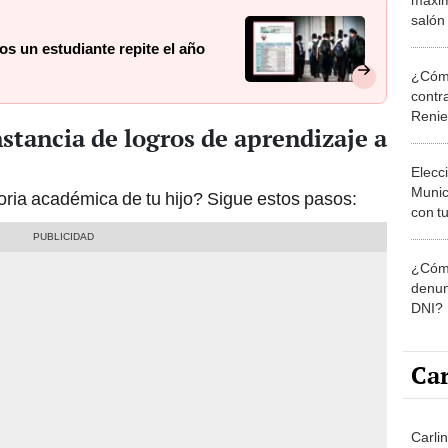
salón
Mine
 un estudiante repite el año
¿Cómo
contra
Reni
stancia de logros de aprendizaje a
Elecc
Munic
oria académica de tu hijo? Sigue estos pasos:
con tu
miemb
de oct
¿Cómo
la O
denun
DNI?
Car
Carlin