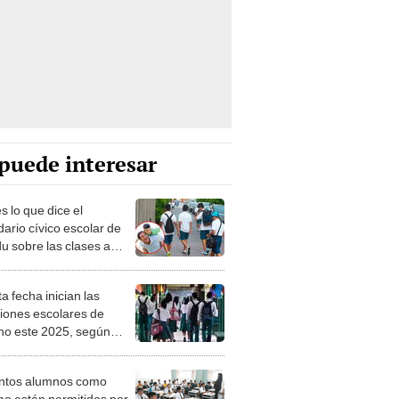
puede interesar
s lo que dice el
dario cívico escolar de
u sobre las clases a
nacional este 16 de junio
a fecha inician las
iones escolares de
rno este 2025, según
du
ntos alumnos como
o están permitidos por