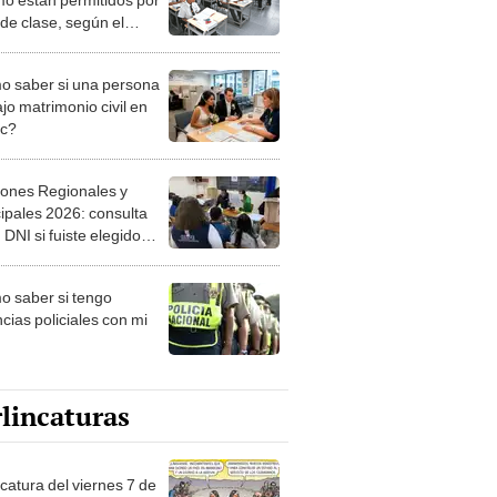
 de clase, según el
du?
 saber si una persona
jo matrimonio civil en
ec?
iones Regionales y
ipales 2026: consulta
 DNI si fuiste elegido
ro de mesa para este 4
ubre en el link oficial de
 saber si tengo
NPE
cias policiales con mi
lincaturas
catura del viernes 7 de