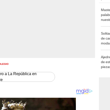
Maste
palab
nuest
Solita
de ca
moda.
demue
Ajedre
de es
OLEGIO
piezas
consi
ero a La República en
le