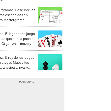
rgrama: ¡Descubre las
ras escondidas en
ro Mastergrama!
rio: El legendario juego
rtas que nunca pasa de
 Organiza el mazo y
stra tu habilidad.
z: El rey de los juegos
trategia. Mueve tus
, anticipa al rival y
gue el jaque mate.