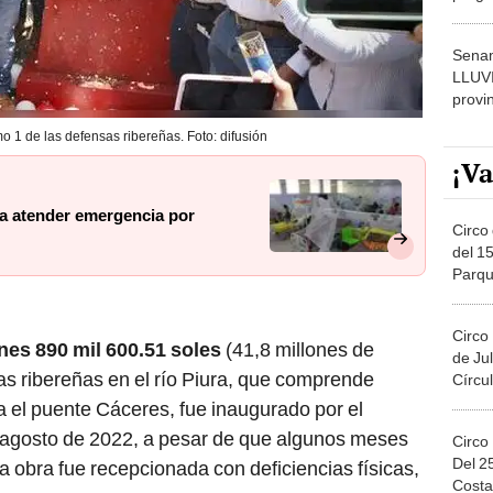
dónde
Senam
LLUV
provi
o 1 de las defensas ribereñas. Foto: difusión
¡Va
ra atender emergencia por
Circo 
del 15
Parqu
Migue
Circo
ones 890 mil 600.51 soles
(41,8 millones de
de Jul
sas ribereñas en el río Piura, que comprende
Círcul
a el puente Cáceres, fue inaugurado por el
agosto de 2022, a pesar de que algunos meses
Circo
Del 2
la obra fue recepcionada con deficiencias físicas,
Costa