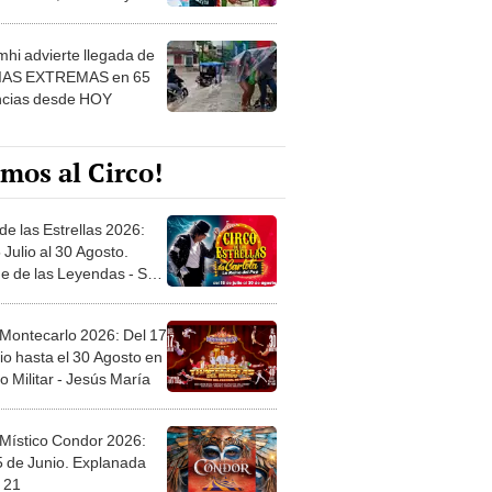
 ver
hi advierte llegada de
IAS EXTREMAS en 65
ncias desde HOY
mos al Circo!
de las Estrellas 2026:
 Julio al 30 Agosto.
e de las Leyendas - San
l
 Montecarlo 2026: Del 17
io hasta el 30 Agosto en
o Militar - Jesús María
 Místico Condor 2026:
5 de Junio. Explanada
 21