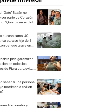
puede interesar
el ‘Gato’ Bazán no
e ser parte de Corazón
no: “Quiero crecer de la
de mi papá”
s buscan cama UCI
rica para su hija de 3
con dengue grave en
esista pide garantizar
ación en todos los
os de Piura para evitar
asos de dengue
 saber si una persona
jo matrimonio civil en
ec?
iones Regionales y