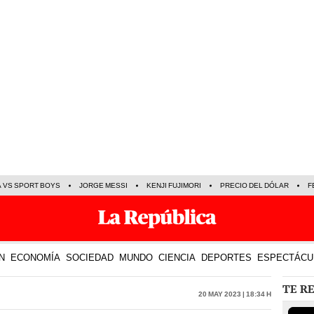
A VS SPORT BOYS
JORGE MESSI
KENJI FUJIMORI
PRECIO DEL DÓLAR
F
N
ECONOMÍA
SOCIEDAD
MUNDO
CIENCIA
DEPORTES
ESPECTÁCU
TE R
20 May 2023 | 18:34 h