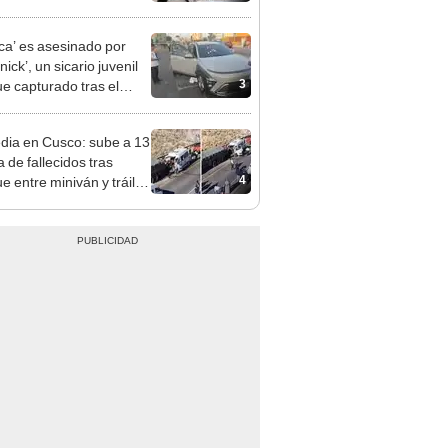
 serían los más
iciados
ca’ es asesinado por
ick’, un sicario juvenil
3
ue capturado tras el
n
dia en Cusco: sube a 13
ra de fallecidos tras
4
e entre miniván y tráiler
pinar