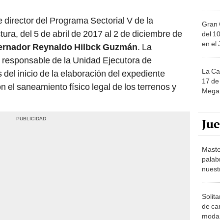
 director del Programa Sectorial V de la
Gran 
ura, del 5 de abril de 2017 al 2 de diciembre de
del 10
en el
ernador Reynaldo Hilbck Guzmán
. La
 responsable de la Unidad Ejecutora de
La Ca
 del inicio de la elaboración del expediente
17 de 
n el saneamiento físico legal de los terrenos y
Mega 
Ju
Maste
palab
nuest
Solita
de ca
moda.