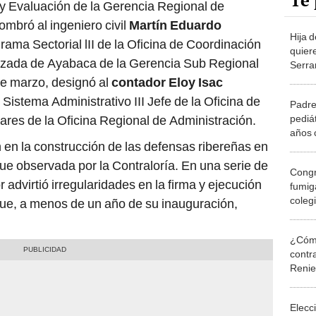
Te 
y Evaluación de la Gerencia Regional de
ombró al ingeniero civil
Martín Eduardo
Hija d
rama Sectorial lII de la Oficina de Coordinación
quier
izada de Ayabaca de la Gerencia Sub Regional
Serra
mano 
de marzo, designó al
contador Eloy Isac
 Sistema Administrativo III Jefe de la Oficina de
Padre
pediát
iares de la Oficina Regional de Administración.
años 
n en la construcción de las defensas ribereñas en
Piura
fue observada por la Contraloría. En una serie de
Congr
 advirtió irregularidades en la firma y ejecución
fumig
colegi
que, a menos de un año de su inauguración,
más c
¿Cómo
contra
Reni
Elecc