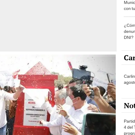
Munic
con tu
miemb
de oct
¿Cómo
la O
denun
DNI?
Car
Carli
agost
No
Partid
4 del
progr