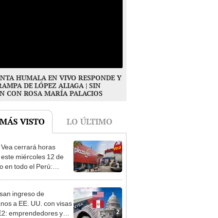
NTA HUMALA EN VIVO RESPONDE Y
RAMPA DE LÓPEZ ALIAGA | SIN
N CON ROSA MARÍA PALACIOS
 MÁS VISTO
LO ÚLTIMO
 Vea cerrará horas
 este miércoles 12 de
1
o en todo el Perú:
as atenderán hasta las 7
san ingreso de
nos a EE. UU. con visas
2
E2: emprendedores y