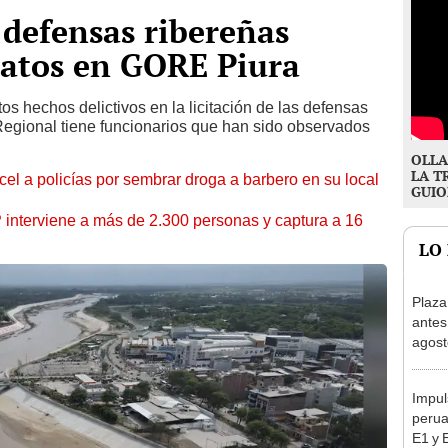
 defensas ribereñas
atos en GORE Piura
os hechos delictivos en la licitación de las defensas
 Regional tiene funcionarios que han sido observados
OLLA
LA T
l a policías por sembrar droga a barbero en su local
GUIO
nterviene a más de 2.300 personas y captura a 16
LO
Plaza
antes
agost
tiend
p.m.
Impul
perua
E1 y 