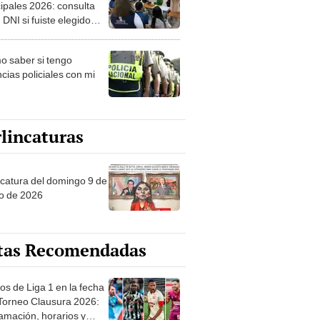
ipales 2026: consulta
 DNI si fuiste elegido
ro de mesa para este 4
ubre en el link oficial de
 saber si tengo
NPE
cias policiales con mi
lincaturas
ncatura del domingo 9 de
o de 2026
tas Recomendadas
os de Liga 1 en la fecha
 Torneo Clausura 2026:
amación, horarios y