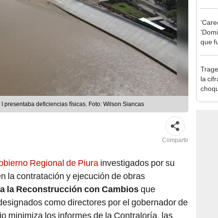
pymes
benef
‘Care
‘Domin
que f
crime
Trage
la cif
choqu
en Es
 I presentaba deficiencias físicas. Foto: Wilson Siancas
Compartir
obierno Regional de Piura
investigados por su
n la contratación y ejecución de obras
ra la Reconstrucción con Cambios
que
designados como directores por el gobernador de
io minimiza los informes de la Contraloría, las