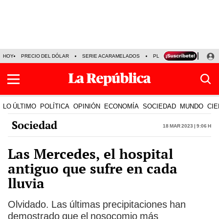
HOY
PRECIO DEL DÓLAR
SERIE ACARAMELADOS
PLAZA VEA
ALEJAND
LO ÚLTIMO
POLÍTICA
OPINIÓN
ECONOMÍA
SOCIEDAD
MUNDO
CIE
Sociedad
18 Mar 2023 | 9:06 h
Las Mercedes, el hospital
antiguo que sufre en cada
lluvia
Olvidado. Las últimas precipitaciones han
demostrado que el nosocomio más