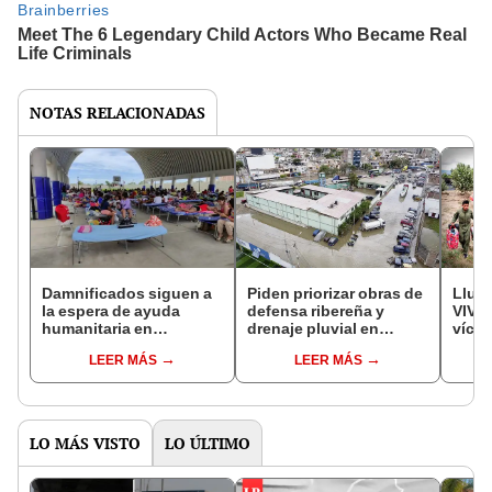
NOTAS RELACIONADAS
Damnificados siguen a
Piden priorizar obras de
Lluvi
la espera de ayuda
defensa ribereña y
VIVO:
humanitaria en
drenaje pluvial en
vícti
Lambayeque
Lambayeque
Piur
LEER MÁS
LEER MÁS
LO MÁS VISTO
LO ÚLTIMO