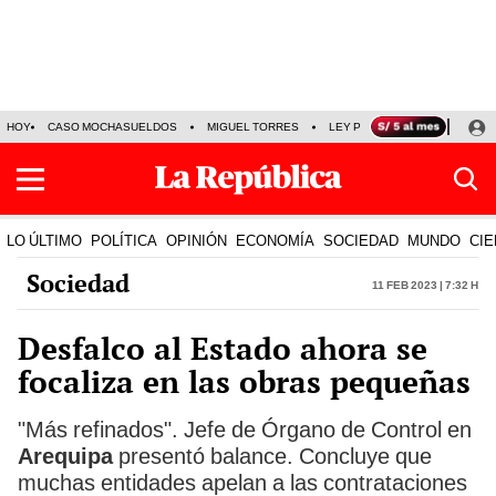
HOY
CASO MOCHASUELDOS
MIGUEL TORRES
LEY PULPÍN
PRECIO DEL
LO ÚLTIMO
POLÍTICA
OPINIÓN
ECONOMÍA
SOCIEDAD
MUNDO
CIE
Sociedad
11 Feb 2023 | 7:32 h
Desfalco al Estado ahora se
focaliza en las obras pequeñas
"Más refinados". Jefe de Órgano de Control en
Arequipa
presentó balance. Concluye que
muchas entidades apelan a las contrataciones