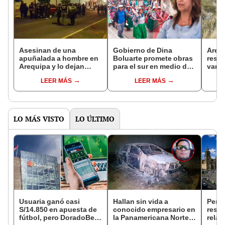
Asesinan de una
Gobierno de Dina
Arequ
apuñalada a hombre en
Boluarte promete obras
resca
Arequipa y lo dejan
para el sur en medio de
varón
abandonado en la vía
crisis política
queb
LEER MÁS
LEER MÁS
pública
LO MÁS VISTO
LO ÚLTIMO
Usuaria ganó casi
Hallan sin vida a
Perú
S/14.850 en apuesta de
conocido empresario en
resta
fútbol, pero DoradoBet
la Panamericana Norte
relac