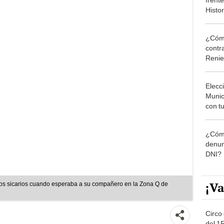
Histo
famili
¿Cómo
contra
Reni
Elecc
Munic
con tu
miemb
de oct
¿Cómo
la O
denun
DNI?
¡Va
ntos sicarios cuando esperaba a su compañero en la Zona Q de
Circo 
del 15