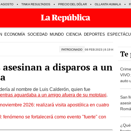
E AGOSTO
TINKA RESULTADOS
PRECIO DEL DÓLAR
OLLANTA HUMALA
P
N
ECONOMÍA
SOCIEDAD
MUNDO
CIENCIA
DEPORTES
ESPECTÁCU
PATROCINADO
08 Feb 2023 | 8:19 h
Te 
 asesinan a disparos a un
Crime
ta
VIVO:
auto 
asesi
ndería al nombre de Luis Calderón, quien fue
ientras aguardaba a un amigo afuera de su mototaxi
.
San M
asesi
oviembre 2026: realizará visita apostólica en cuatro
Román
: fenómeno se fortalecerá como evento "fuerte" con
¿Qué 
frent