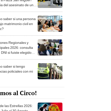
ria del asesinato de una
a e hipótesis
 saber si una persona
jo matrimonio civil en
ec?
iones Regionales y
ipales 2026: consulta
 DNI si fuiste elegido
ro de mesa para este 4
ubre en el link oficial de
 saber si tengo
NPE
cias policiales con mi
mos al Circo!
de las Estrellas 2026:
 Julio al 30 Agosto.