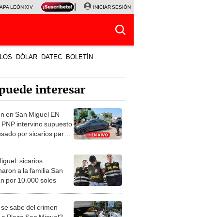
APA LEÓN XIV
NALDY SALDAÑA
INICIAR SESIÓN
LA BELLA LUZ
MAGALY MEDINA
HORÓS
LOS
DÓLAR
DATEC
BOLETÍN
puede interesar
n en San Miguel EN
 PNP intervino supuesto
usado por sicarios para
nar a 6 personas
iguel: sicarios
naron a la familia San
 por 10.000 soles
se sabe del crimen
e a Plaza San Miguel?