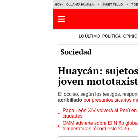
HOY
OLLANTA HUMALA
JANET TELLO
7 D
LO ÚLTIMO
POLÍTICA
OPINIÓ
Sociedad
Huaycán: sujetos
joven mototaxis
El occiso, según los testigos, respo
acribillado
por presuntos sicarios m
Papa León XIV volverá al Perú en n
ciudades
OMM advierte sobre El Niño global
temperaturas récord este 2026