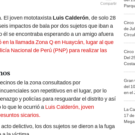
Compartir
Parqu
Migue
a. El joven mototaxista
Luis Calderón
, de solo 28
Circo
eis impactos de bala por dos sujetos que iban a
de Jul
o él se encontraba esperando a un amigo afuera
Círcul
ó en la llamada Zona Q en Huaycán, lugar al que
icía Nacional de Perú (PNP) para realizar las
Circo
Del 2
Costa
hos
Gran 
vecinos de la zona consultados por
del 10
uenciales son repetitivos en el lugar, por lo
en el
azgo y policías para resguardar el distrito y así
lo que le ocurrió a
Luis Calderón, joven
La Ca
esuntos sicarios.
17 de 
Mega 
to delictivo, los dos sujetos se dieron a la fuga
a la víctima.