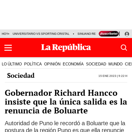
HOY
UNIVERSITARIO VS SPORTING CRISTAL
SINUANO RESULTADOS HOY
CA
LO ÚLTIMO
POLÍTICA
OPINIÓN
ECONOMÍA
SOCIEDAD
MUNDO
CIE
Sociedad
15 Ene 2023 | 9:22 h
Gobernador Richard Hancco
insiste que la única salida es la
renuncia de Boluarte
Autoridad de Puno le recordó a Boluarte que la
postura de la región Puno es que ella renuncie