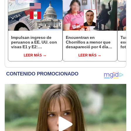
Impulsan ingreso de
Encuentran en
Turis
peruanos a EE. UU. con
Chorrillos a menor que
exces
visas E1 y E2:
desapareció por 4 días
fotog
emprendedores y
tras ser captada por
alpa
LEER MÁS
LEER MÁS
pymes serían los más
sujeto que conoció en
seren
beneficiados
Roblox: PNP busca al
dine
implicado