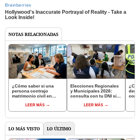
NOTAS RELACIONADAS
¿Cómo saber si una
Elecciones Regionales
¿Cóm
persona contrajo
y Municipales 2026:
denun
matrimonio civil en
consulta con tu DNI si
con 
Reniec?
fuiste elegido miembro
LEER MÁS
LEER MÁS
de mesa para este 4 de
octubre en el link oficial
de la ONPE
LO MÁS VISTO
LO ÚLTIMO