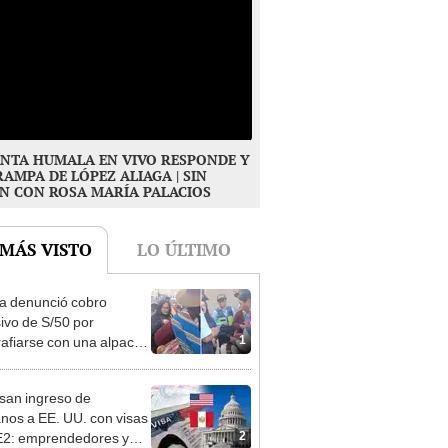
NTA HUMALA EN VIVO RESPONDE Y
RAMPA DE LÓPEZ ALIAGA | SIN
N CON ROSA MARÍA PALACIOS
 MÁS VISTO
LO ÚLTIMO
ta denunció cobro
ivo de S/50 por
1
rafiarse con una alpaca
sco: serenazgo
eró el dinero
san ingreso de
nos a EE. UU. con visas
2
E2: emprendedores y