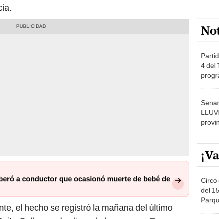
cia.
No
Partid
4 del
progr
dónde
Senam
LLUV
provi
¡Va
liberó a conductor que ocasionó muerte de bebé de
Circo 
del 15
Parqu
, el hecho se registró la mañana del último
Migue