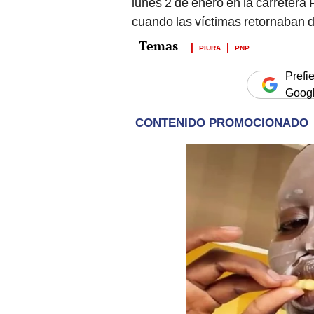
lunes 2 de enero en la carretera 
cuando las víctimas retornaban 
PIURA
PNP
Prefi
Goog