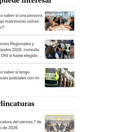
puede interesar
 saber si una persona
jo matrimonio civil en
ec?
iones Regionales y
ipales 2026: consulta
 DNI si fuiste elegido
ro de mesa para este 4
ubre en el link oficial de
 saber si tengo
NPE
cias policiales con mi
lincaturas
catura del viernes 7 de
o de 2026