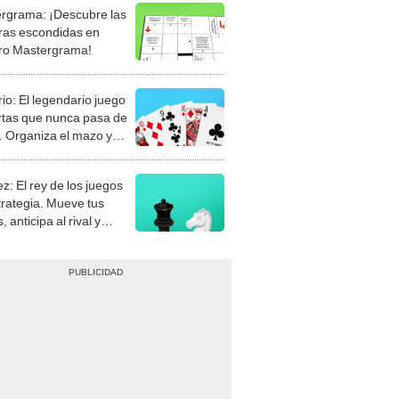
rgrama: ¡Descubre las
ras escondidas en
ro Mastergrama!
rio: El legendario juego
rtas que nunca pasa de
 Organiza el mazo y
stra tu habilidad.
z: El rey de los juegos
trategia. Mueve tus
, anticipa al rival y
gue el jaque mate.