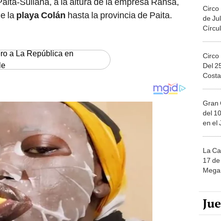
Paita-Sullana, a la altura de la empresa Ransa,
Circo
de la
playa Colán
hasta la provincia de Paita.
de Jul
Círcul
ero a La República en
Circo
le
Del 2
Costa
Gran 
del 10
en el
La Ca
17 de 
Mega 
Ju