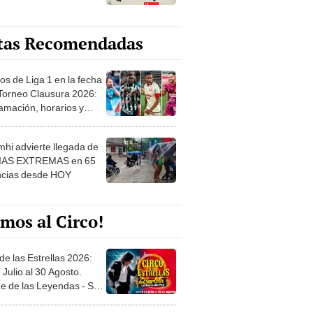
tas Recomendadas
os de Liga 1 en la fecha
 Torneo Clausura 2026:
amación, horarios y
 ver
hi advierte llegada de
IAS EXTREMAS en 65
ncias desde HOY
mos al Circo!
de las Estrellas 2026:
 Julio al 30 Agosto.
e de las Leyendas - San
l