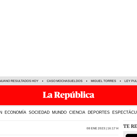
NUANO RESULTADOS HOY
CASO MOCHASUELDOS
MIGUEL TORRES
LEY PU
N
ECONOMÍA
SOCIEDAD
MUNDO
CIENCIA
DEPORTES
ESPECTÁCU
TE R
08 Ene 2023 | 16:17 h