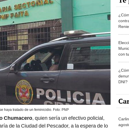
Te 
¿Cómo
contra
Reni
Elecc
Munic
con tu
miemb
de oct
¿Cómo
la O
denun
DNI?
Car
e haya tratado de un feminicidio. Foto: PNP
ro Chumacero
, quien sería un efectivo policial,
Carlin
agost
ía de la Ciudad del Pescador, a la espera de lo