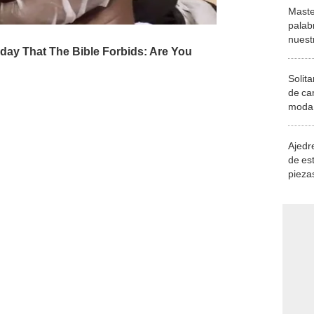
Maste
palab
nuest
Solita
de ca
moda.
demue
Ajedre
de es
piezas
consi