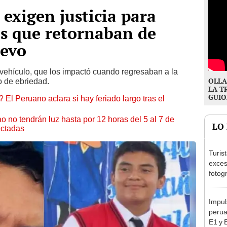
 exigen justicia para
s que retornaban de
uevo
 vehículo, que los impactó cuando regresaban a la
OLLA
o de ebriedad.
LA T
GUIO
 El Peruano aclara si hay feriado largo tras el
ao no tendrán luz hasta por 12 horas del 5 al 7 de
LO
ectadas
Turis
exces
fotog
en Cu
recup
Impul
perua
E1 y 