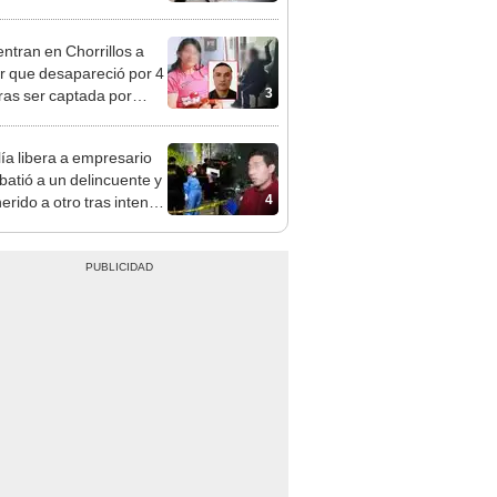
 serían los más
iciados
ntran en Chorrillos a
 que desapareció por 4
3
tras ser captada por
o que conoció en Roblox:
usca al implicado
lía libera a empresario
batió a un delincuente y
4
erido a otro tras intento
alto en SMP