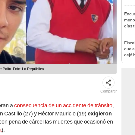
pymes
benef
Encue
menor
días 
sujet
PNP b
Fisca
que a
dejó h
de as
 Paita. Foto: La República.
Compartir
eran a
consecuencia de un accidente de tránsito
,
n Castillo (27) y Héctor Mauricio (19)
exigieron
con pena de cárcel las muertes que ocasionó en
a
).