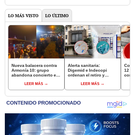
de la ONPE
LO MÁS VISTO
LO ÚLTIMO
Nueva balacera contra
Alerta sanitaria:
Corte
Armonía 10: grupo
Digemid e Indecopi
12 ho
abandona concierto en
ordenan el retiro y
conoc
Manchay tras 5 disparos
destrucción de estos
zona
LEER MÁS
LEER MÁS
en pleno show
productos médicos
Miraf
contra el cáncer por
Olivo
riesgos a la salud