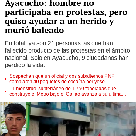
Ayacucho: hombre no
participaba en protestas, pero
quiso ayudar a un herido y
murió baleado
En total, ya son 21 personas las que han
fallecido producto de las protestas en el ámbito
nacional. Solo en Ayacucho, 9 ciudadanos han
perdido la vida.
Sospechan que un oficial y dos subalternos PNP
cambiaron 40 paquetes de cocaína por yeso
El 'monstruo' subterráneo de 1.750 toneladas que
construye el Metro bajo el Callao avanza a su última
estación