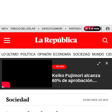
HOY
PRECIO DEL DÓLAR
KEIKO FUJIMORI
PARTIDO OBRAS
ARMONÍA 10
LO ÚLTIMO
POLÍTICA
OPINIÓN
ECONOMÍA
SOCIEDAD
MUNDO
CIE
EN VIVO
Keiko Fujimori alcanza
60% de aprobación
ciudadana | Sin Guion con
Rosa María Palacios
Sociedad
19 Dic 2022 | 23:18 h