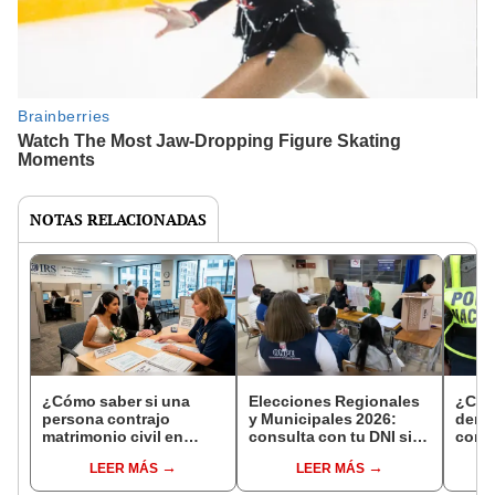
NOTAS RELACIONADAS
¿Cómo saber si una
Elecciones Regionales
¿Cóm
persona contrajo
y Municipales 2026:
denun
matrimonio civil en
consulta con tu DNI si
con 
Reniec?
fuiste elegido miembro
LEER MÁS
LEER MÁS
de mesa para este 4 de
octubre en el link oficial