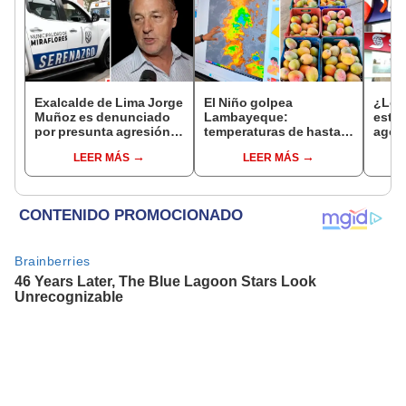
Exalcalde de Lima Jorge
El Niño golpea
¿Los
Muñoz es denunciado
Lambayeque:
este 
por presunta agresión
temperaturas de hasta
agos
contra serena gestante
36 °C ponen en riesgo la
horar
LEER MÁS
LEER MÁS
de Miraflores
producción de mango y
habil
palta
Inter
Banc