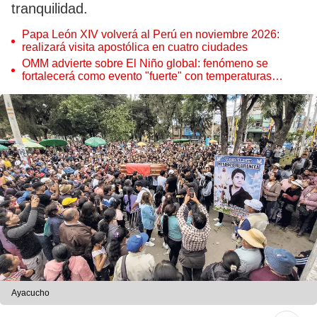
tranquilidad.
Papa León XIV volverá al Perú en noviembre 2026:
realizará visita apostólica en cuatro ciudades
OMM advierte sobre El Niño global: fenómeno se
fortalecerá como evento "fuerte" con temperaturas
récord este 2026
Ayacucho