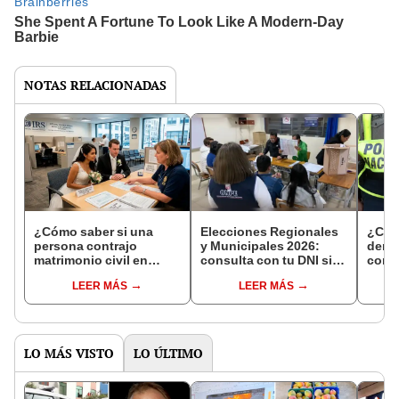
NOTAS RELACIONADAS
¿Cómo saber si una
Elecciones Regionales
¿Cóm
persona contrajo
y Municipales 2026:
denun
matrimonio civil en
consulta con tu DNI si
con 
Reniec?
fuiste elegido miembro
LEER MÁS
LEER MÁS
de mesa para este 4 de
octubre en el link oficial
de la ONPE
LO MÁS VISTO
LO ÚLTIMO