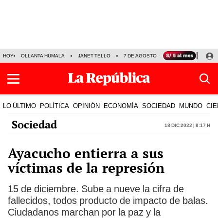
HOY
OLLANTA HUMALA
JANET TELLO
7 DE AGOSTO
TINKA RESULTADOS
LO ÚLTIMO
POLÍTICA
OPINIÓN
ECONOMÍA
SOCIEDAD
MUNDO
CIE
Sociedad
18 Dic 2022 | 8:17 h
Ayacucho entierra a sus
víctimas de la represión
15 de diciembre. Sube a nueve la cifra de
fallecidos, todos producto de impacto de balas.
Ciudadanos marchan por la paz y la