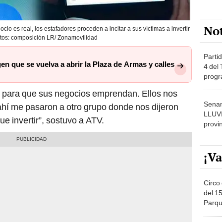
No
io es real, los estafadores proceden a incitar a sus víctimas a invertir
otos: composición LR/ Zonamovilidad
Partid
n que se vuelva a abrir la Plaza de Armas y calles
4 del
progr
dónde
nas para que sus negocios emprendan. Ellos nos
Senam
 ahí me pasaron a otro grupo donde nos dijeron
LLUV
e invertir”, sostuvo a ATV.
provi
¡Va
Circo 
del 15
Parqu
Migue