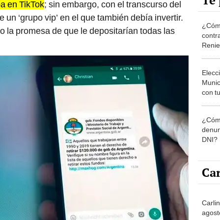
Te 
ba en TikTok
; sin embargo, con el transcurso del
 un ‘grupo vip’ en el que también debía invertir.
¿Cómo
jo la promesa de que le depositarían todas las
contra
Reni
Elecc
Munic
con tu
miemb
de oct
¿Cómo
la O
denun
DNI?
Car
Carli
agost