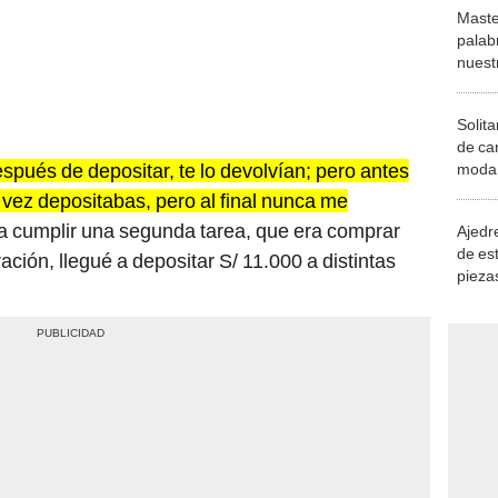
Maste
palab
nuest
Solita
de ca
después de depositar, te lo devolvían; pero antes
moda.
demue
 vez depositabas, pero al final nunca me
ía cumplir una segunda tarea, que era comprar
Ajedre
de es
ción, llegué a depositar S/ 11.000 a distintas
piezas
consi