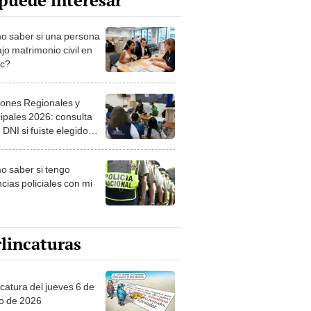
puede interesar
 saber si una persona
jo matrimonio civil en
ec?
iones Regionales y
ipales 2026: consulta
 DNI si fuiste elegido
ro de mesa para este 4
ubre en el link oficial de
 saber si tengo
NPE
cias policiales con mi
lincaturas
ncatura del jueves 6 de
o de 2026