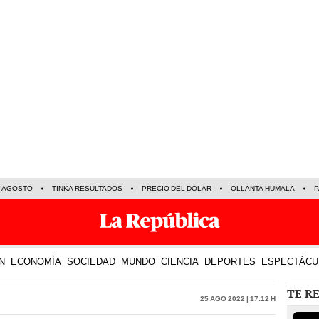
E AGOSTO
TINKA RESULTADOS
PRECIO DEL DÓLAR
OLLANTA HUMALA
P
N
ECONOMÍA
SOCIEDAD
MUNDO
CIENCIA
DEPORTES
ESPECTÁCU
TE R
25 Ago 2022 | 17:12 h