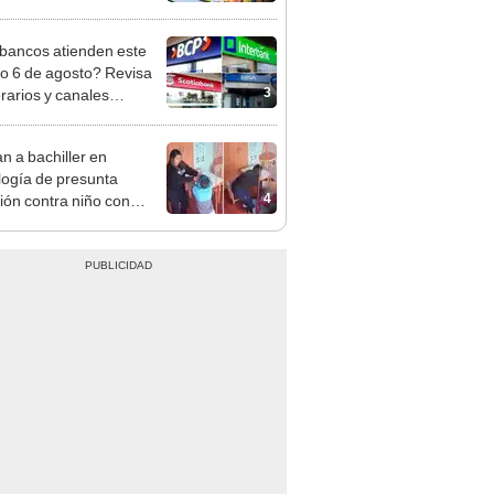
cción de mango y palta
bancos atienden este
do 6 de agosto? Revisa
3
orarios y canales
itados en BCP, Interbank,
y Banco de la Nación
n a bachiller en
logía de presunta
4
ión contra niño con
mo en Surco: cámaras
n el hecho