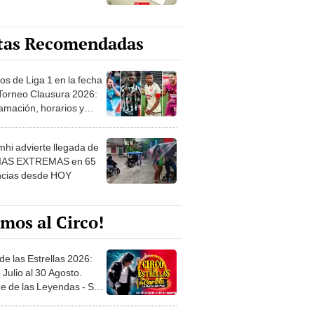
tas Recomendadas
os de Liga 1 en la fecha
 Torneo Clausura 2026:
amación, horarios y
 ver
hi advierte llegada de
IAS EXTREMAS en 65
ncias desde HOY
mos al Circo!
de las Estrellas 2026:
 Julio al 30 Agosto.
e de las Leyendas - San
l