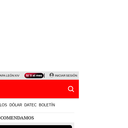
APA LEÓN XIV
NALDY SALDAÑA
INICIAR SESIÓN
LA BELLA LUZ
MAGALY MEDINA
HORÓS
LOS
DÓLAR
DATEC
BOLETÍN
ECOMENDAMOS