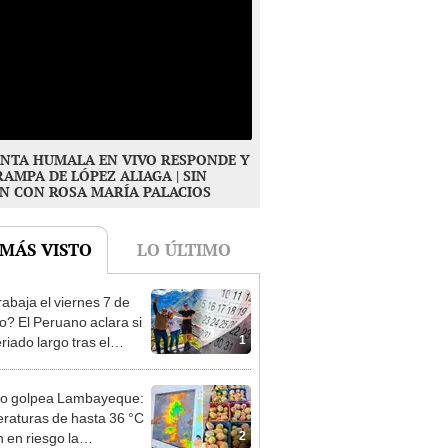
NTA HUMALA EN VIVO RESPONDE Y
RAMPA DE LÓPEZ ALIAGA | SIN
N CON ROSA MARÍA PALACIOS
 MÁS VISTO
LO ÚLTIMO
rabaja el viernes 7 de
o? El Peruano aclara si
1
riado largo tras el
nso del 6 de agosto
ño golpea Lambayeque:
raturas de hasta 36 °C
2
 en riesgo la