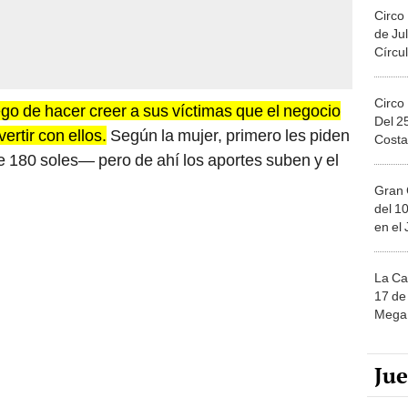
Circo
de Jul
Círcul
Circo
go de hacer creer a sus víctimas que el negocio
Del 2
vertir con ellos.
Según la mujer, primero les piden
Costa
 180 soles— pero de ahí los aportes suben y el
Gran 
del 10
en el
La Ca
17 de 
Mega 
Ju