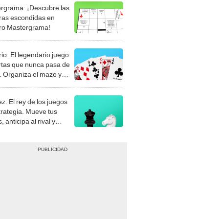
rgrama: ¡Descubre las
ras escondidas en
ro Mastergrama!
rio: El legendario juego
rtas que nunca pasa de
 Organiza el mazo y
stra tu habilidad.
z: El rey de los juegos
trategia. Mueve tus
, anticipa al rival y
gue el jaque mate.