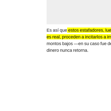
Es así que
estos estafadores, lue
es real, proceden a incitarlos a in
montos bajos —en su caso fue de
dinero nunca retorna.