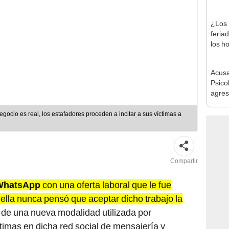
produ
¿Los 
feria
los h
habil
BBVA 
Acusa
Psico
agres
autis
capta
gocio es real, los estafadores proceden a incitar a sus víctimas a
Compartir
WhatsApp
con una oferta laboral que le fue
 ella nunca pensó que aceptar dicho trabajo la
 de una nueva modalidad utilizada por
timas en dicha red social de mensajería y