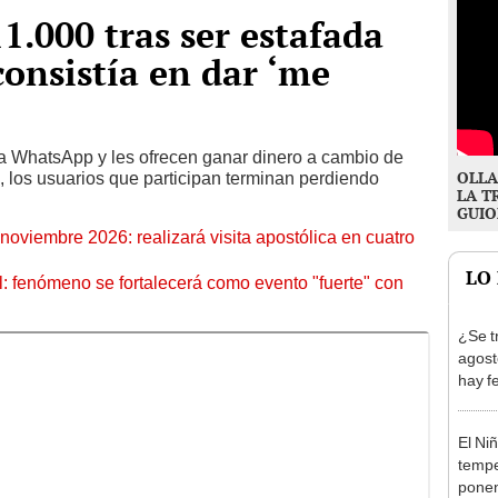
1.000 tras ser estafada
consistía en dar ‘me
ía WhatsApp y les ofrecen ganar dinero a cambio de
OLLA
, los usuarios que participan terminan perdiendo
LA T
GUIO
oviembre 2026: realizará visita apostólica en cuatro
LO
: fenómeno se fortalecerá como evento "fuerte" con
¿Se t
agost
hay fe
desca
El Ni
tempe
ponen