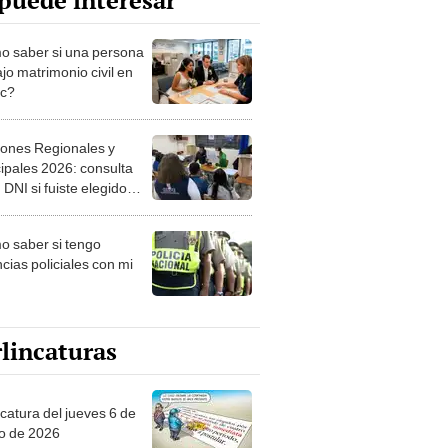
puede interesar
 saber si una persona
jo matrimonio civil en
ec?
iones Regionales y
ipales 2026: consulta
 DNI si fuiste elegido
ro de mesa para este 4
ubre en el link oficial de
 saber si tengo
NPE
cias policiales con mi
lincaturas
ncatura del jueves 6 de
o de 2026