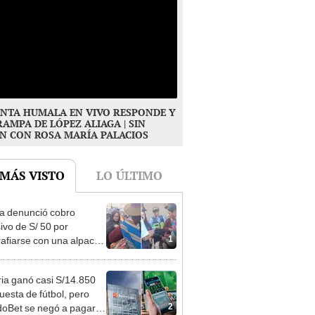
NTA HUMALA EN VIVO RESPONDE Y
RAMPA DE LÓPEZ ALIAGA | SIN
N CON ROSA MARÍA PALACIOS
 MÁS VISTO
LO ÚLTIMO
ta denunció cobro
ivo de S/ 50 por
1
rafiarse con una alpaca
sco y Serenazgo
eró el dinero
ia ganó casi S/14.850
uesta de fútbol, pero
2
oBet se negó a pagar: