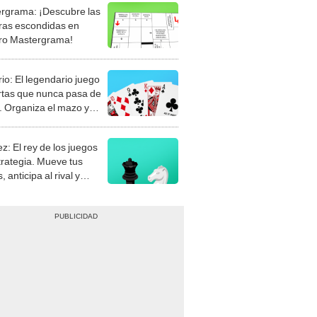
rgrama: ¡Descubre las
ras escondidas en
ro Mastergrama!
rio: El legendario juego
rtas que nunca pasa de
 Organiza el mazo y
stra tu habilidad.
z: El rey de los juegos
trategia. Mueve tus
, anticipa al rival y
gue el jaque mate.