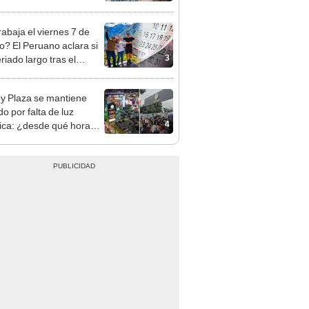
opi multó a la empresa
ás de S/ 19.000
rabaja el viernes 7 de
o? El Peruano aclara si
3
riado largo tras el
nso del 6 de agosto
y Plaza se mantiene
o por falta de luz
4
rica: ¿desde qué hora
á el centro comercial?