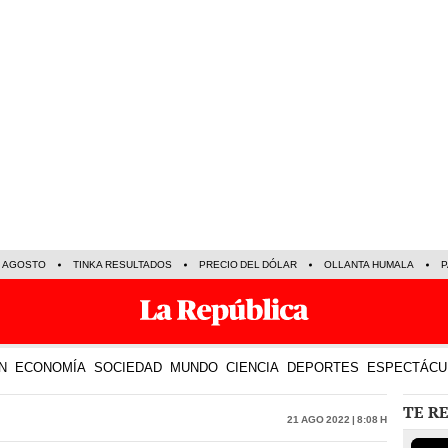
E AGOSTO
TINKA RESULTADOS
PRECIO DEL DÓLAR
OLLANTA HUMALA
P
N
ECONOMÍA
SOCIEDAD
MUNDO
CIENCIA
DEPORTES
ESPECTÁCU
TE R
21 Ago 2022 | 8:08 h