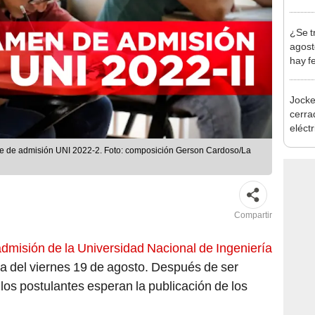
Indec
con m
¿Se t
agost
hay fe
desca
Jocke
cerrad
eléct
abrir
ase de admisión UNI 2022-2. Foto: composición Gerson Cardoso/La
Compartir
misión de la Universidad Nacional de Ingeniería
da del viernes 19 de agosto. Después de ser
los postulantes esperan la publicación de los