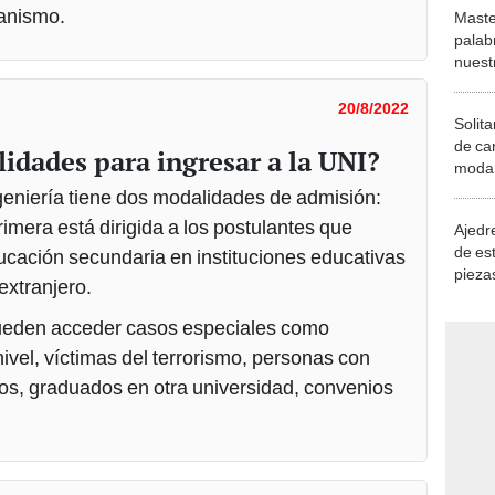
canismo.
Maste
palab
nuest
20/8/2022
Solita
de ca
idades para ingresar a la UNI?
moda.
demue
geniería tiene dos modalidades de admisión:
primera está dirigida a los postulantes que
Ajedre
de es
ucación secundaria en instituciones educativas
piezas
extranjero.
consi
pueden acceder casos especiales como
 nivel, víctimas del terrorismo, personas con
os, graduados en otra universidad, convenios