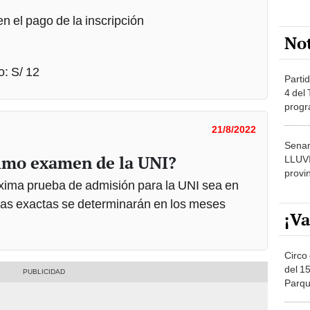
en el pago de la inscripción
No
o: S/ 12
Partid
4 del
progr
dónde
21/8/2022
Senam
imo examen de la UNI?
LLUV
provi
óxima prueba de admisión para la UNI sea en
chas exactas se determinarán en los meses
¡Va
Circo 
del 15
Parqu
Migue