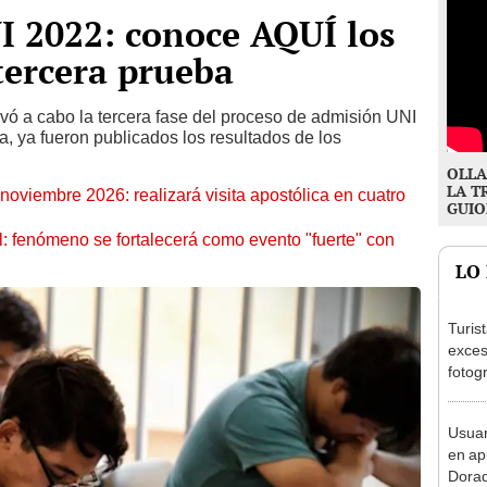
I 2022: conoce AQUÍ los
 tercera prueba
levó a cabo la tercera fase del proceso de admisión UNI
, ya fueron publicados los resultados de los
OLLA
LA T
oviembre 2026: realizará visita apostólica en cuatro
GUIO
: fenómeno se fortalecerá como evento "fuerte" con
LO
Turis
exces
fotog
en Cu
recup
Usuar
en ap
Dorad