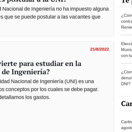
Te 
d Nacional de Ingeniería no ha impuesto alguna
¿Cómo
ces que se puede postular a las vacantes que
contra
Reni
Elecc
21/8/2022
Munic
con tu
ierte para estudiar en la
miemb
de oct
 de Ingeniería?
¿Cómo
la O
denun
sidad Nacional de Ingeniería (UNI) es una
DNI?
os conceptos por los cuales se debe pagar.
detallamos los gastos.
Car
Carli
agost