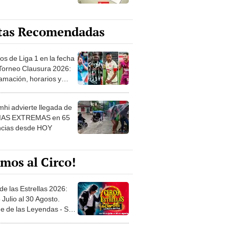
tas Recomendadas
os de Liga 1 en la fecha
 Torneo Clausura 2026:
amación, horarios y
 ver
hi advierte llegada de
IAS EXTREMAS en 65
ncias desde HOY
mos al Circo!
de las Estrellas 2026:
 Julio al 30 Agosto.
e de las Leyendas - San
l