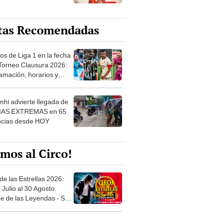
tas Recomendadas
os de Liga 1 en la fecha
 Torneo Clausura 2026:
amación, horarios y
 ver
hi advierte llegada de
IAS EXTREMAS en 65
ncias desde HOY
mos al Circo!
de las Estrellas 2026:
 Julio al 30 Agosto.
e de las Leyendas - San
l