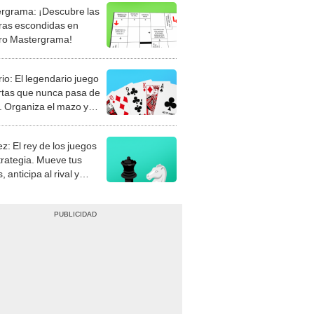
rgrama: ¡Descubre las
ras escondidas en
ro Mastergrama!
rio: El legendario juego
rtas que nunca pasa de
 Organiza el mazo y
stra tu habilidad.
z: El rey de los juegos
trategia. Mueve tus
, anticipa al rival y
gue el jaque mate.