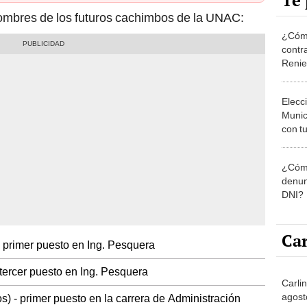
Te 
nombres de los futuros cachimbos de la UNAC:
¿Cómo
contra
Reni
Elecc
Munic
con tu
miemb
de oct
¿Cómo
la O
denun
DNI?
Car
- primer puesto en Ing. Pesquera
 tercer puesto en Ing. Pesquera
Carli
agost
s) - primer puesto en la carrera de Administración