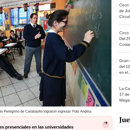
Circo
de Jul
Círcul
Circo
Del 2
Costa
Gran 
del 10
en el
La Ca
17 de 
Mega 
lo Peregrino de Carabayllo lograron ingresar. Foto Andina
Ju
ses presenciales en las universidades