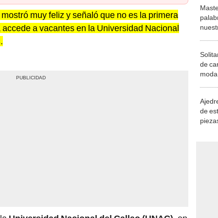
Maste
 mostró muy feliz y señaló que no es la primera
palab
accede a vacantes en la Universidad Nacional
nuest
C
.
Solita
de ca
moda.
demue
Ajedre
de es
piezas
consi