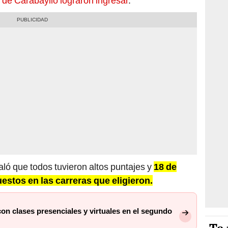
 de Carabayllo lograron ingresar
.
ló que todos tuvieron altos puntajes y
18 de
estos en las carreras que eligieron.
n clases presenciales y virtuales en el segundo