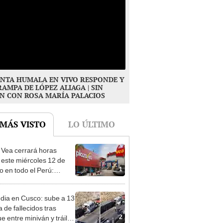
NTA HUMALA EN VIVO RESPONDE Y
RAMPA DE LÓPEZ ALIAGA | SIN
N CON ROSA MARÍA PALACIOS
 MÁS VISTO
LO ÚLTIMO
 Vea cerrará horas
 este miércoles 12 de
1
o en todo el Perú:
as atenderán hasta las 7
dia en Cusco: sube a 13
ra de fallecidos tras
2
e entre miniván y tráiler