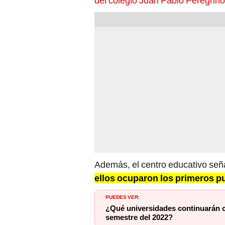
del colegio Juan Pablo Peregrino
Además, el centro educativo seña
ellos ocuparon los primeros pu
PUEDES VER:
¿Qué universidades continuarán co
semestre del 2022?