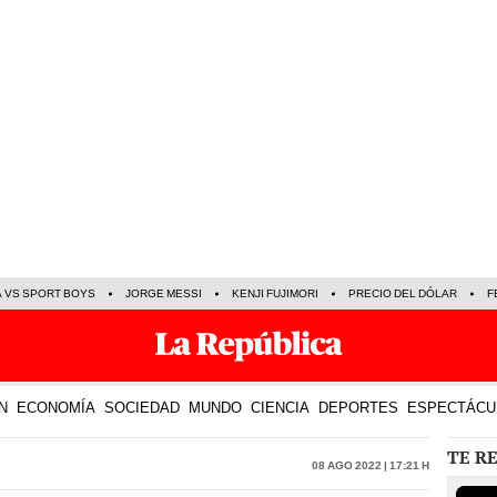
A VS SPORT BOYS
JORGE MESSI
KENJI FUJIMORI
PRECIO DEL DÓLAR
F
N
ECONOMÍA
SOCIEDAD
MUNDO
CIENCIA
DEPORTES
ESPECTÁCU
TE R
08 Ago 2022 | 17:21 h