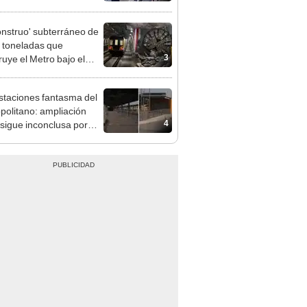
pinar
onstruo' subterráneo de
 toneladas que
3
ruye el Metro bajo el
o avanza a su última
ión
staciones fantasma del
politano: ampliación
4
 sigue inconclusa por
 de buses y una adenda
ncada