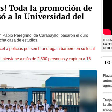
aís! Toda la promoción de
só a la Universidad del
n Pablo Peregrino, de Carabayllo, pasaron el duro
OLLA
cha casa de estudios.
LA T
GUIO
l a policías por sembrar droga a barbero en su local
nterviene a más de 2.300 personas y captura a 16
LO
Plaza
antes
agost
tiend
p.m.
Trage
la cif
choqu