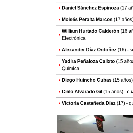
Daniel Sánchez Espinoza
(17 añ
Moisés Peralta Marcos
(17 años)
William Hurtado Calderón
(16 añ
Electrónica
Alexander Díaz Ordoñez
(16) - 
Yadira Peñaloza Calixto
(15 años
Química
Diego Huincho Cubas
(15 años)
Cielo Alvarado Gil
(15 años) - cu
Victoria Castañeda Díaz
(17) - 