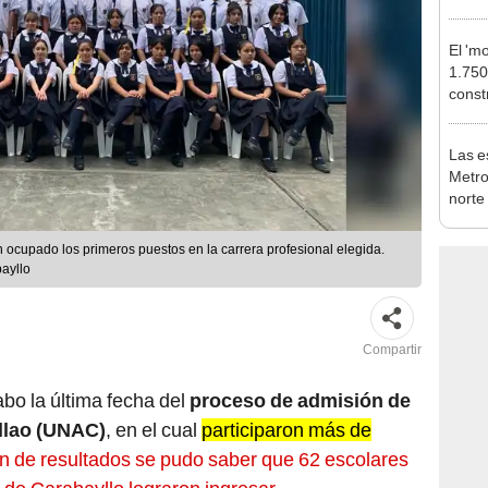
en Es
El 'm
1.750
const
Calla
estac
Las e
Metro
norte
falta
esta
 ocupado los primeros puestos en la carrera profesional elegida.
ayllo
Compartir
abo la última fecha del
proceso de admisión de
llao
(UNAC)
, en el cual
participaron más de
ión de resultados se pudo saber que 62 escolares