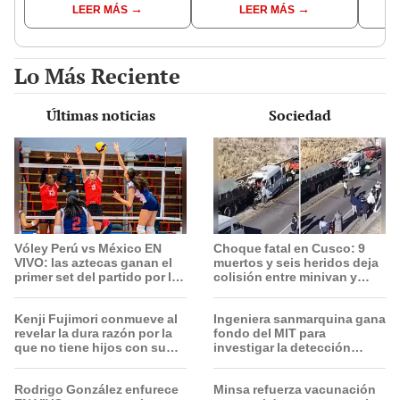
LEER MÁS
LEER MÁS
serenazgo recuperó el
pymes serían los más
“Lune
dinero
beneficiados
Lo Más Reciente
Últimas noticias
Sociedad
Vóley Perú vs México EN
Choque fatal en Cusco: 9
VIVO: las aztecas ganan el
muertos y seis heridos deja
primer set del partido por la
colisión entre minivan y
fecha 3 del Mundial sub 17
camión en Espinar
2026
Kenji Fujimori conmueve al
Ingeniera sanmarquina gana
revelar la dura razón por la
fondo del MIT para
que no tiene hijos con su
investigar la detección
esposa Erika Muñóz: "El
temprana del cáncer de
proceso judicial"
ovario
Rodrigo González enfurece
Minsa refuerza vacunación