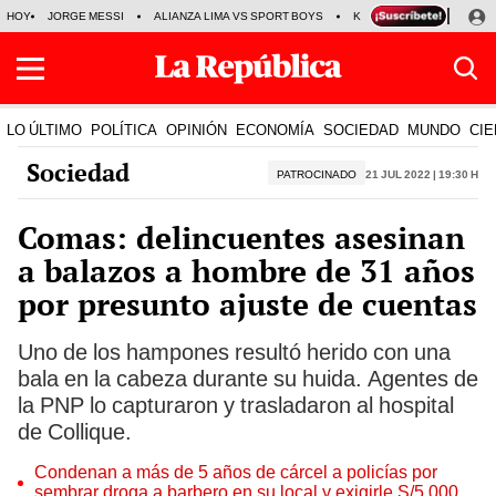
HOY
JORGE MESSI
ALIANZA LIMA VS SPORT BOYS
KENJI FUJIMORI
PRE
LO ÚLTIMO
POLÍTICA
OPINIÓN
ECONOMÍA
SOCIEDAD
MUNDO
CIE
Sociedad
PATROCINADO
21 Jul 2022 | 19:30 h
Comas: delincuentes asesinan
a balazos a hombre de 31 años
por presunto ajuste de cuentas
Uno de los hampones resultó herido con una
bala en la cabeza durante su huida. Agentes de
la PNP lo capturaron y trasladaron al hospital
de Collique.
Condenan a más de 5 años de cárcel a policías por
sembrar droga a barbero en su local y exigirle S/5.000