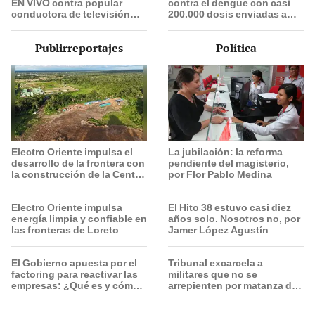
EN VIVO contra popular
contra el dengue con casi
conductora de televisión
200.000 dosis enviadas a
que culpó a Naldy Saldaña
siete regiones del Perú
por denuncia contra César
Publirreportajes
Política
Sánchez
Electro Oriente impulsa el
La jubilación: la reforma
desarrollo de la frontera con
pendiente del magisterio,
la construcción de la Central
por Flor Pablo Medina
Solar de San Antonio del
Estrecho
Electro Oriente impulsa
El Hito 38 estuvo casi diez
energía limpia y confiable en
años solo. Nosotros no, por
las fronteras de Loreto
Jamer López Agustín
El Gobierno apuesta por el
Tribunal excarcela a
factoring para reactivar las
militares que no se
empresas: ¿Qué es y cómo
arrepienten por matanza de
funciona?
cinco civiles