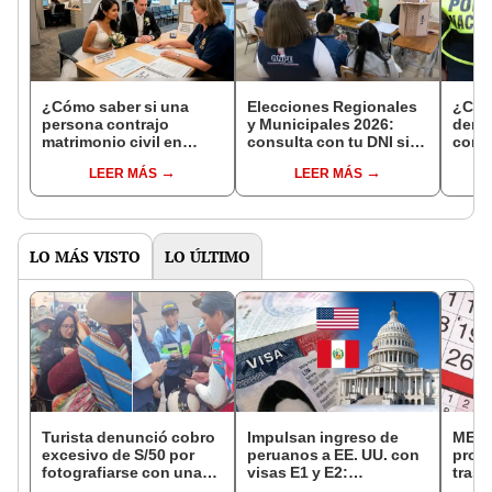
¿Cómo saber si una
Elecciones Regionales
¿Cóm
persona contrajo
y Municipales 2026:
denun
matrimonio civil en
consulta con tu DNI si
con 
Reniec?
fuiste elegido miembro
LEER MÁS
LEER MÁS
de mesa para este 4 de
octubre en el link oficial
de la ONPE
LO MÁS VISTO
LO ÚLTIMO
Turista denunció cobro
Impulsan ingreso de
MEF 
excesivo de S/50 por
peruanos a EE. UU. con
prop
fotografiarse con una
visas E1 y E2:
trasl
alpaca en Cusco:
emprendedores y
no se