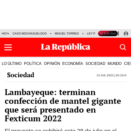
HOY
CASO MOCHASUELDOS
MIGUEL TORRES
LEY PULPÍN
PRECIO DEL
LO ÚLTIMO
POLÍTICA
OPINIÓN
ECONOMÍA
SOCIEDAD
MUNDO
CIE
Sociedad
13 Jul 2022 | 20:16 h
Lambayeque: terminan
confección de mantel gigante
que será presentado en
Fexticum 2022