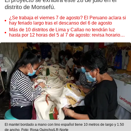
El proyecto se exhibirá este 28 de julio en el
distrito de Monsefú.
¿Se trabaja el viernes 7 de agosto? El Peruano aclara si
hay feriado largo tras el descanso del 6 de agosto
Más de 10 distritos de Lima y Callao no tendrán luz
hasta por 12 horas del 5 al 7 de agosto: revisa horarios y
zonas afectadas
El mantel bordado a mano con lino español tiene 10 metros de largo y 1.50
de ancho. Foto: Rosa Quincho/LR-Norte