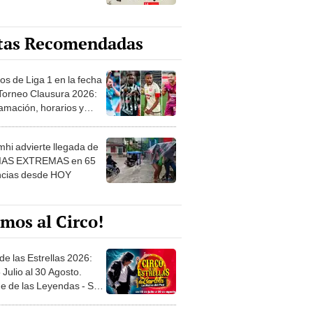
tas Recomendadas
os de Liga 1 en la fecha
 Torneo Clausura 2026:
amación, horarios y
 ver
hi advierte llegada de
IAS EXTREMAS en 65
ncias desde HOY
mos al Circo!
de las Estrellas 2026:
 Julio al 30 Agosto.
e de las Leyendas - San
l