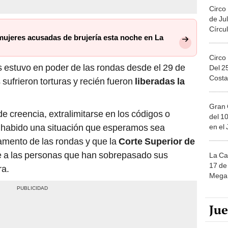
Circo
de Jul
Círcul
mujeres acusadas de brujería esta noche en La
Circo
 estuvo en poder de las rondas desde el 29 de
Del 2
Costa
 sufrieron torturas y recién fueron
liberadas la
Gran 
de creencia, extralimitarse en los códigos o
del 10
 habido una situación que esperamos sea
en el
mento de las rondas y que la
Corte Superior de
 a las personas que han sobrepasado sus
La Ca
17 de 
ra.
Mega 
Ju