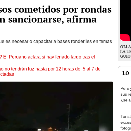
sos cometidos por rondas
n sancionarse, afirma
e es necesario capacitar a bases ronderiles en temas
OLLA
LA T
GUIO
 El Peruano aclara si hay feriado largo tras el
ao no tendrán luz hasta por 12 horas del 5 al 7 de
LO
ectadas
Perú 
sus r
¿se a
Turis
exces
fotog