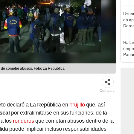
en Cu
recup
Usuar
en ap
Dorad
Indec
con m
Halla
empre
Panam
secue
 de cometer abusos. Foto: La República
Compartir
to declaró a La República en
Trujillo
que, así
iscal
por extralimitarse en sus funciones, de la
a los
ronderos
que cometan abusos dentro de la
dida puede implicar incluso responsabilidades