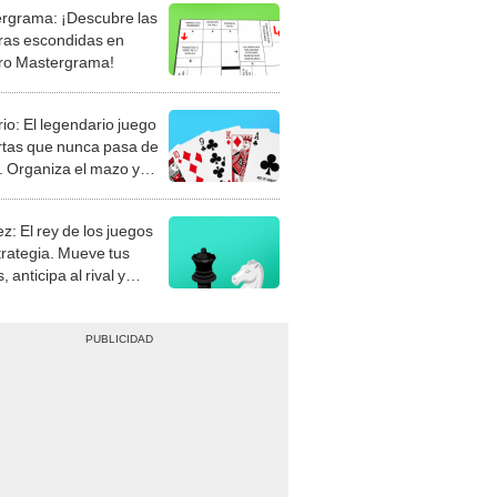
rgrama: ¡Descubre las
ras escondidas en
ro Mastergrama!
rio: El legendario juego
rtas que nunca pasa de
 Organiza el mazo y
stra tu habilidad.
z: El rey de los juegos
trategia. Mueve tus
, anticipa al rival y
gue el jaque mate.