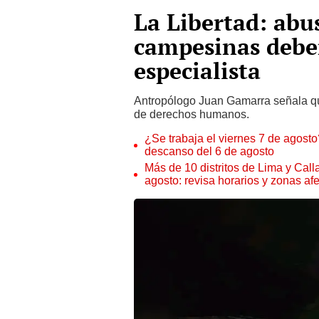
La Libertad: abu
campesinas debe
especialista
Antropólogo Juan Gamarra señala qu
de derechos humanos.
¿Se trabaja el viernes 7 de agosto?
descanso del 6 de agosto
Más de 10 distritos de Lima y Call
agosto: revisa horarios y zonas af