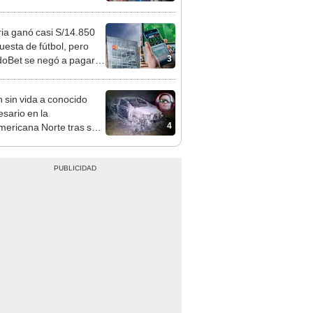
sco y Serenazgo
eró el dinero
ia ganó casi S/14.850
uesta de fútbol, pero
3
oBet se negó a pagar:
opi multó a la empresa
ás de S/ 19.000
n sin vida a conocido
sario en la
4
ericana Norte tras ser
strado en Sullana, Piura