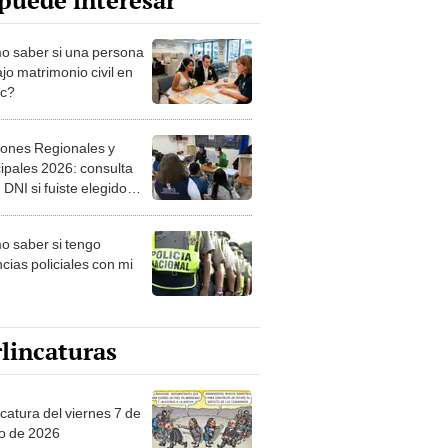
puede interesar
 saber si una persona
jo matrimonio civil en
ec?
iones Regionales y
ipales 2026: consulta
 DNI si fuiste elegido
ro de mesa para este 4
ubre en el link oficial de
 saber si tengo
NPE
cias policiales con mi
lincaturas
catura del viernes 7 de
o de 2026