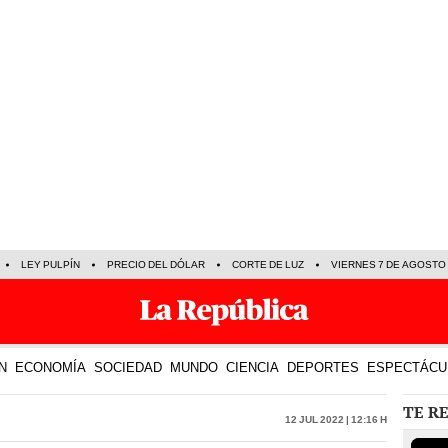
LEY PULPÍN
PRECIO DEL DÓLAR
CORTE DE LUZ
VIERNES 7 DE AGOSTO
N
ECONOMÍA
SOCIEDAD
MUNDO
CIENCIA
DEPORTES
ESPECTÁCU
TE R
12 Jul 2022 | 12:16 h