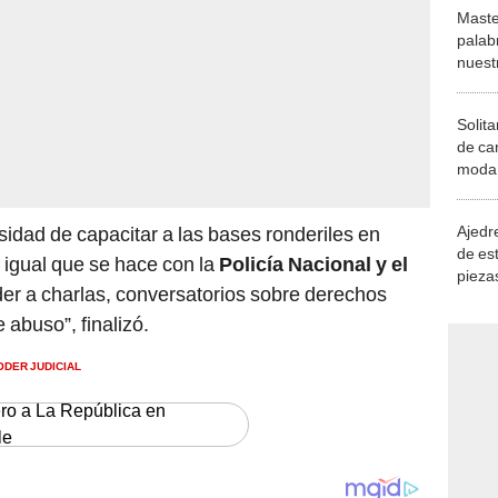
Maste
palab
nuest
Solita
de ca
moda.
demue
Ajedre
esidad de capacitar a las bases ronderiles en
de es
igual que se hace con la
Policía Nacional y el
piezas
der a charlas, conversatorios sobre derechos
consi
abuso”, finalizó.
ODER JUDICIAL
ero a La República en
le