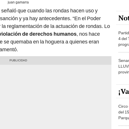
juan gamarra
s señaló que cuando las rondas hacen uso y
No
 sanción y ya hay antecedentes. “En el Poder
r la reglamentación de la actuación de rondas. Lo
Partid
violación de derechos humanos
, nos hace
4 del
de se quemaba en la hoguera a quienes eran
progr
lamentó.
dónde
Senam
LLUV
provi
¡Va
Circo 
del 15
Parqu
Migue