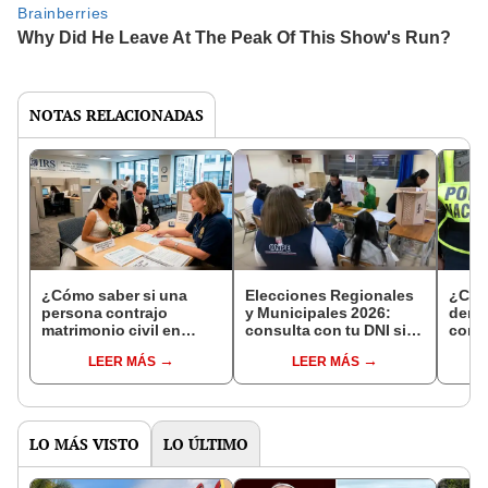
NOTAS RELACIONADAS
¿Cómo saber si una
Elecciones Regionales
¿Cóm
persona contrajo
y Municipales 2026:
denun
matrimonio civil en
consulta con tu DNI si
con 
Reniec?
fuiste elegido miembro
LEER MÁS
LEER MÁS
de mesa para este 4 de
octubre en el link oficial
de la ONPE
LO MÁS VISTO
LO ÚLTIMO