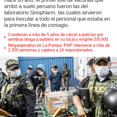
Hace un año, el primer lote de vacunas que
arribó a suelo peruano fueron las del
laboratorio Sinopharm, las cuales sirvieron
para inocular a todo el personal que estaba en
la primera línea de contagio.
Condenan a más de 5 años de cárcel a policías por
sembrar droga a barbero en su local y exigirle S/5.000
Megaoperativo en La Pampa: PNP interviene a más de
2.300 personas y captura a 16 requisitoriados