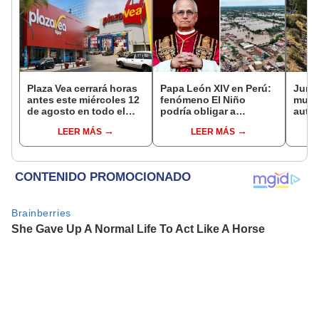
Plaza Vea cerrará horas
Papa León XIV en Perú:
Junín
antes este miércoles 12
fenómeno El Niño
muere
de agosto en todo el
podría obligar a
auto 
Perú: tiendas atenderán
modificar actividades si
Manta
LEER MÁS
LEER MÁS
hasta las 7 p.m.
surge una emergencia
Centr