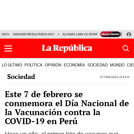
HOY
SINUANO RESULTADOS HOY
ALIANZA LIMA VS SPORT BOYS
JORGE MES
LO ÚLTIMO
POLÍTICA
OPINIÓN
ECONOMÍA
SOCIEDAD
MUNDO
CIE
Sociedad
07 Feb 2022 | 8:53 h
Este 7 de febrero se
conmemora el Día Nacional de
la Vacunación contra la
COVID-19 en Perú