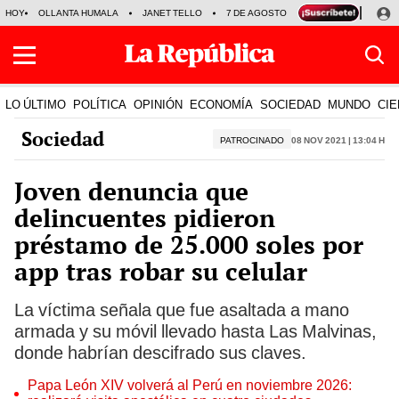
HOY
OLLANTA HUMALA
JANET TELLO
7 DE AGOSTO
TINKA RESULTADOS
LO ÚLTIMO
POLÍTICA
OPINIÓN
ECONOMÍA
SOCIEDAD
MUNDO
CIE
Sociedad
PATROCINADO
08 Nov 2021 | 13:04 h
Joven denuncia que
delincuentes pidieron
préstamo de 25.000 soles por
app tras robar su celular
La víctima señala que fue asaltada a mano
armada y su móvil llevado hasta Las Malvinas,
donde habrían descifrado sus claves.
Papa León XIV volverá al Perú en noviembre 2026: