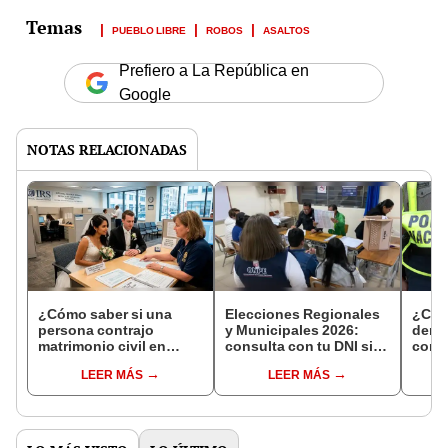
PUEBLO LIBRE
ROBOS
ASALTOS
Prefiero a La República en
Google
NOTAS RELACIONADAS
¿Cómo saber si una
Elecciones Regionales
¿Cóm
persona contrajo
y Municipales 2026:
denun
matrimonio civil en
consulta con tu DNI si
con 
Reniec?
fuiste elegido miembro
LEER MÁS
LEER MÁS
de mesa para este 4 de
octubre en el link oficial
de la ONPE