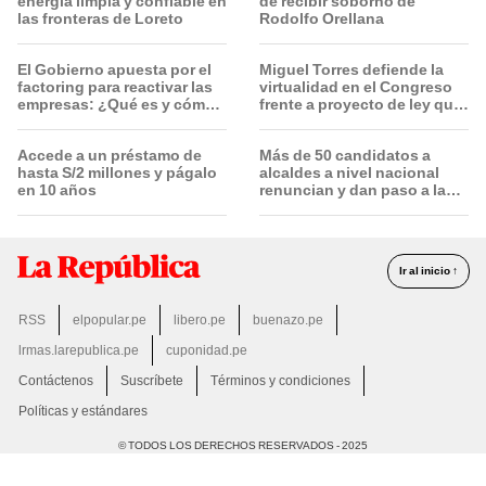
energía limpia y confiable en
de recibir soborno de
las fronteras de Loreto
Rodolfo Orellana
El Gobierno apuesta por el
Miguel Torres defiende la
factoring para reactivar las
virtualidad en el Congreso
empresas: ¿Qué es y cómo
frente a proyecto de ley que
funciona?
plantea la presencialidad
Accede a un préstamo de
Más de 50 candidatos a
hasta S/2 millones y págalo
alcaldes a nivel nacional
en 10 años
renuncian y dan paso a la
reelección encubierta
Ir al inicio ↑
RSS
elpopular.pe
libero.pe
buenazo.pe
lrmas.larepublica.pe
cuponidad.pe
Contáctenos
Suscríbete
Términos y condiciones
Políticas y estándares
© TODOS LOS DERECHOS RESERVADOS - 2025