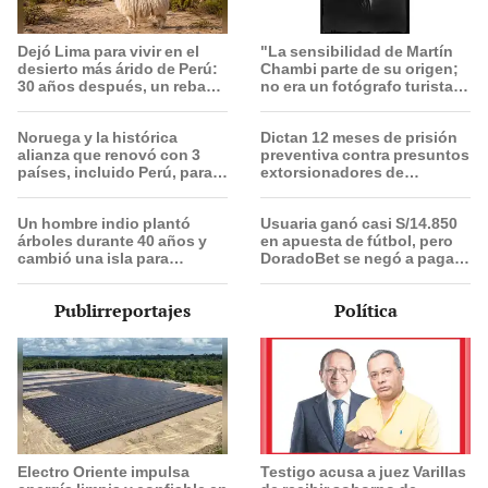
Dejó Lima para vivir en el
"La sensibilidad de Martín
desierto más árido de Perú:
Chambi parte de su origen;
30 años después, un rebaño
no era un fotógrafo turista,
de llamas creó un
él se integraba con el
sorprendente ecosistema
pueblo”
Noruega y la histórica
Dictan 12 meses de prisión
alianza que renovó con 3
preventiva contra presuntos
países, incluido Perú, para
extorsionadores de
frenar la deforestación de la
choferes Translima en SMP
Amazonía al 2030
Un hombre indio plantó
Usuaria ganó casi S/14.850
árboles durante 40 años y
en apuesta de fútbol, pero
cambió una isla para
DoradoBet se negó a pagar:
siempre: hoy su bosque
Indecopi multó a la empresa
supera casi 6 veces al
con más de S/ 19.000
Publirreportajes
Política
Parque de las Leyendas de
Perú
Electro Oriente impulsa
Testigo acusa a juez Varillas