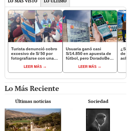
LO MÁS VISTO
LO ÚLTIMO
Turista denunció cobro
Usuaria ganó casi
¿Se t
excesivo de S/ 50 por
S/14.850 en apuesta de
de a
fotografiarse con una
fútbol, pero DoradoBet
aclar
alpaca en Cusco y
se negó a pagar:
largo
LEER MÁS
LEER MÁS
Serenazgo recuperó el
Indecopi multó a la
del 6
dinero
empresa con más de S/
19.000
Lo Más Reciente
Últimas noticias
Sociedad