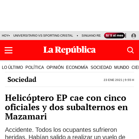
HOY
UNIVERSITARIO VS SPORTING CRISTAL
SINUANO RESULTADOS HOY
CA
LO ÚLTIMO
POLÍTICA
OPINIÓN
ECONOMÍA
SOCIEDAD
MUNDO
CIE
Sociedad
23 Ene 2021 | 9:55 h
Helicóptero EP cae con cinco
oficiales y dos subalternos en
Mazamari
Accidente. Todos los ocupantes sufrieron
heridas. Habían salido a realizar un vuelo de