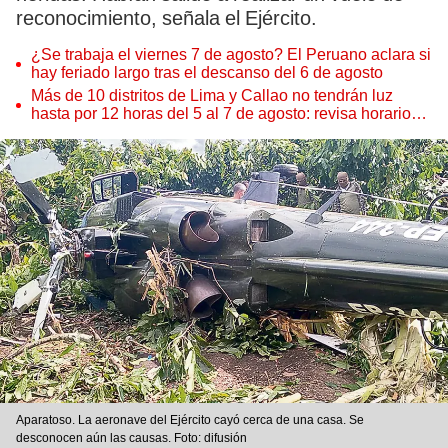
reconocimiento, señala el Ejército.
¿Se trabaja el viernes 7 de agosto? El Peruano aclara si
hay feriado largo tras el descanso del 6 de agosto
Más de 10 distritos de Lima y Callao no tendrán luz
hasta por 12 horas del 5 al 7 de agosto: revisa horarios y
zonas afectadas
Aparatoso. La aeronave del Ejército cayó cerca de una casa. Se
desconocen aún las causas. Foto: difusión