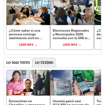
¿Cómo saber si una
Elecciones Regionales
¿Cóm
persona contrajo
y Municipales 2026:
denun
matrimonio civil en
consulta con tu DNI si
con 
Reniec?
fuiste elegido miembro
LEER MÁS
LEER MÁS
de mesa para este 4 de
octubre en el link oficial
de la ONPE
LO MÁS VISTO
LO ÚLTIMO
Encuentran en
Usuaria ganó casi
Turis
Chorrillos a menor que
S/14.850 en apuesta de
exces