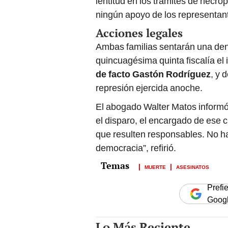
lentitud en los trámites de necr
ningún apoyo de los representante
Acciones legales
Ambas familias sentarán una den
quincuagésima quinta fiscalía el
de facto Gastón Rodríguez
, y 
represión ejercida anoche.
El abogado Walter Matos informó 
el disparo, el encargado de ese c
que resulten responsables. No ha
democracia”, refirió.
MUERTE
ASESINATOS
Prefi
Goog
Lo Más Reciente