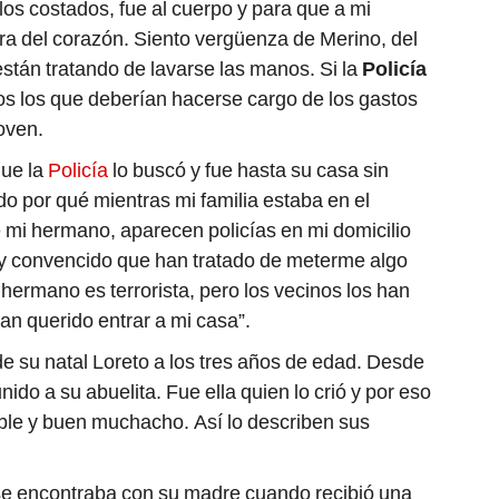
los costados, fue al cuerpo y para que a mi
ura del corazón. Siento vergüenza de Merino, del
 están tratando de lavarse las manos. Si la
Policía
los los que deberían hacerse cargo de los gastos
joven.
que la
Policía
lo buscó y fue hasta su casa sin
do por qué mientras mi familia estaba en el
e mi hermano, aparecen policías en mi domicilio
y convencido que han tratado de meterme algo
i hermano es terrorista, pero los vecinos los han
n querido entrar a mi casa”.
e su natal Loreto a los tres años de edad. Desde
do a su abuelita. Fue ella quien lo crió y por eso
noble y buen muchacho. Así lo describen sus
se encontraba con su madre cuando recibió una