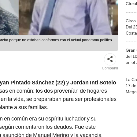
Círcul
Circo
Del 2
Costa
marcha porque no estaban conformes con el actual panorama político.
Gran 
del 10
en el
Compartir
La Ca
yan Pintado Sánchez (22)
y
Jordan Inti Sotelo
17 de 
sas en común: los dos provenían de hogares
Mega 
 en la vida, se preparaban para ser profesionales
ante a sus familias.
an en común era su espíritu luchador y su
s, según comentaron los deudos. Fue este
a asunción de Manuel Merino y la vacancia