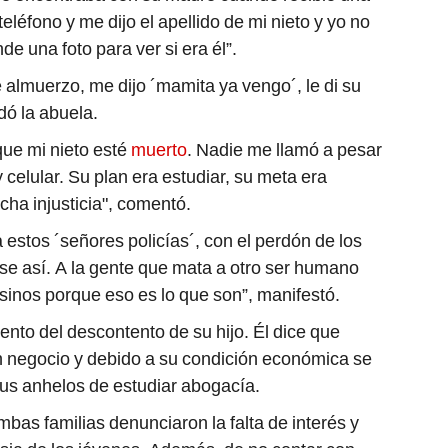
eléfono y me dijo el apellido de mi nieto y yo no
de una foto para ver si era él”.
 almuerzo, me dijo ´mamita ya vengo´, le di su
rdó la abuela.
que mi nieto esté
muerto
. Nadie me llamó a pesar
celular. Su plan era estudiar, su meta era
ha injusticia", comentó.
estos ´señores policías´, con el perdón de los
e así. A la gente que mata a otro ser humano
inos porque eso es lo que son”, manifestó.
ento del descontento de su hijo. Él dice que
n negocio y debido a su condición económica se
us anhelos de estudiar abogacía.
mbas familias denunciaron la falta de interés y