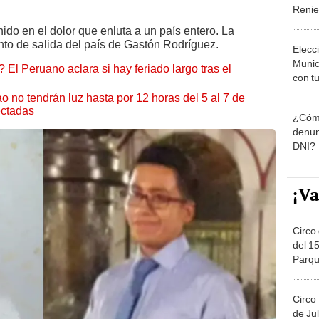
Reni
nido en el dolor que enluta a un país entero. La
to de salida del país de Gastón Rodríguez.
Elecc
Munic
 El Peruano aclara si hay feriado largo tras el
con tu
miemb
ao no tendrán luz hasta por 12 horas del 5 al 7 de
de oct
ectadas
¿Cómo
la O
denun
DNI?
¡Va
Circo 
del 15
Parqu
Migue
Circo
de Jul