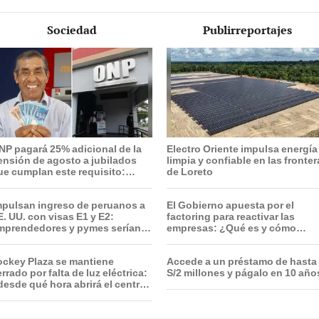
Sociedad
Publirreportajes
NP pagará 25% adicional de la
Electro Oriente impulsa energía
ensión de agosto a jubilados
limpia y confiable en las fronte
ue cumplan este requisito:
de Loreto
cómo saber si soy beneficiario?
mpulsan ingreso de peruanos a
El Gobierno apuesta por el
E. UU. con visas E1 y E2:
factoring para reactivar las
mprendedores y pymes serían
empresas: ¿Qué es y cómo
os más beneficiados
funciona?
ockey Plaza se mantiene
Accede a un préstamo de hasta
rrado por falta de luz eléctrica:
S/2 millones y págalo en 10 año
desde qué hora abrirá el centro
omercial?