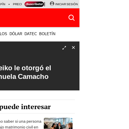
LPÍN
PRECIO DEL DÓLAR
CORTE DE LUZ
INICIAR SESIÓN
VIERNES 7 DE AGOSTO
ALBER
LOS
DÓLAR
DATEC
BOLETÍN
iko le otorgó el
anuela Camacho
puede interesar
 saber si una persona
jo matrimonio civil en