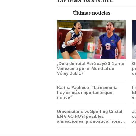
Últimas noticias
¡Dura derrota! Perú cayó 3-1 ante
O
Venezuela por el Mundial de
p
Vóley Sub 17
q
¿
Karina Pacheco: “La memoria
I
hoy es más importante que
E
nunca”
e
l
Universitario vs Sporting Cristal
J
EN VIVO HOY: posibles
ce
alineaciones, pronóstico, hora y
¿
canal dónde ver partido por el
c
Torneo Clausura 2026