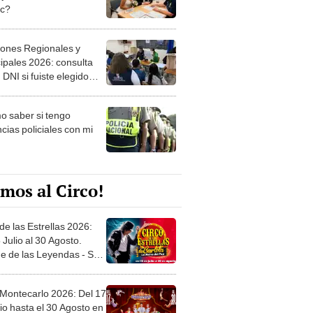
ec?
iones Regionales y
ipales 2026: consulta
 DNI si fuiste elegido
ro de mesa para este 4
ubre en el link oficial de
 saber si tengo
NPE
cias policiales con mi
mos al Circo!
de las Estrellas 2026:
 Julio al 30 Agosto.
e de las Leyendas - San
l
 Montecarlo 2026: Del 17
io hasta el 30 Agosto en