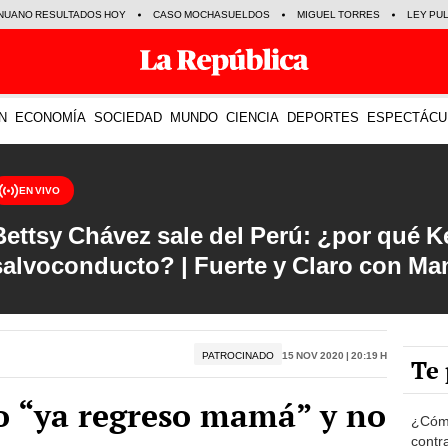
NUANO RESULTADOS HOY
CASO MOCHASUELDOS
MIGUEL TORRES
LEY PU
N
ECONOMÍA
SOCIEDAD
MUNDO
CIENCIA
DEPORTES
ESPECTÁCU
EN VIVO
Bettsy Chávez sale del Perú: ¿por qué Ke
salvoconducto? | Fuerte y Claro con M
PATROCINADO
15 Nov 2020 | 20:19 h
Te 
o “ya regreso mamá” y no
¿Cómo
contra