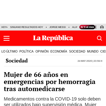
HOY
SINUANO RESULTADOS HOY
JORGE MESSI
ALIANZA LIMA VS SPORT BO
LO ÚLTIMO
POLÍTICA
OPINIÓN
ECONOMÍA
SOCIEDAD
MUNDO
CIE
Sociedad
24 May 2020 | 23:56 h
Mujer de 66 años en
emergencias por hemorragia
tras automedicarse
Medicamentos contra la COVID-19 solo deben
ser utilizados bajo supervisión médica. Mujer