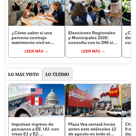
¿Cómo saber si una
Elecciones Regionales
¿Cóm
persona contrajo
y Municipales 2026:
denun
matrimonio civil en
consulta con tu DNI si
con 
Reniec?
fuiste elegido miembro
LEER MÁS
LEER MÁS
de mesa para este 4 de
octubre en el link oficial
de la ONPE
LO MÁS VISTO
LO ÚLTIMO
Impulsan ingreso de
Plaza Vea cerrará horas
Choq
peruanos a EE. UU. con
antes este miércoles 12
9 mue
visas E1 y E2:
de agosto en todo el
deja 