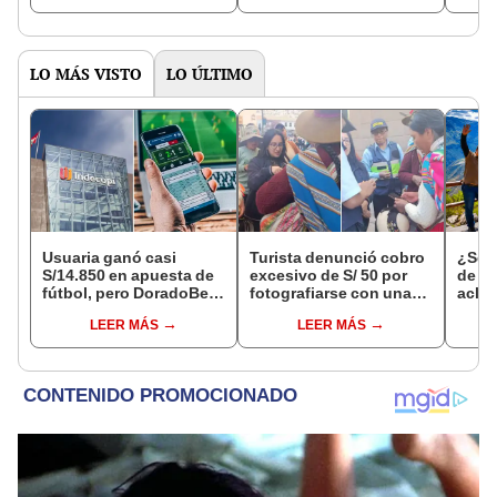
octubre en el link oficial
de la ONPE
LO MÁS VISTO
LO ÚLTIMO
Usuaria ganó casi
Turista denunció cobro
¿Se t
S/14.850 en apuesta de
excesivo de S/ 50 por
de a
fútbol, pero DoradoBet
fotografiarse con una
aclar
se negó a pagar:
alpaca en Cusco y
largo
LEER MÁS
LEER MÁS
Indecopi multó a la
Serenazgo recuperó el
del 6
empresa con más de S/
dinero
19.000