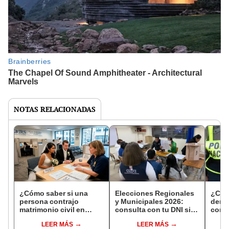
NOTAS RELACIONADAS
¿Cómo saber si una
Elecciones Regionales
¿Cóm
persona contrajo
y Municipales 2026:
denun
matrimonio civil en
consulta con tu DNI si
con 
Reniec?
fuiste elegido miembro
LEER MÁS
LEER MÁS
de mesa para este 4 de