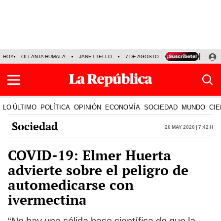
HOY
OLLANTA HUMALA
JANET TELLO
7 DE AGOSTO
TINKA RESULTADOS
LO ÚLTIMO
POLÍTICA
OPINIÓN
ECONOMÍA
SOCIEDAD
MUNDO
CIE
Sociedad
20 May 2020 | 7:42 h
COVID-19: Elmer Huerta
advierte sobre el peligro de
automedicarse con
ivermectina