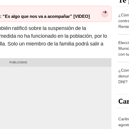
Te 
¿Cómo
us: “Es algo que nos va a acompañar” [VIDEO]
contra
Reni
bién ratificó sobre la suspensión de la
 medida no ha funcionado en la población, por lo
Elecc
la. Solo un miembro de la familia podrá salir a
Munic
con tu
miemb
de oct
¿Cómo
la O
denun
DNI?
Car
Carlin
agost