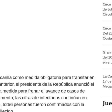
Circo
de Jul
Círcul
Circo
Del 2
Costa
Gran 
del 10
en el
La Ca
arilla como medida obligatoria para transitar en
17 de 
terior, el presidente de la República anunció el
Mega 
a medida para frenar el avance de casos de
omento, las cifras de infectados continúan en
Ju
e, 5256 personas fueron confirmados con la
llecido.