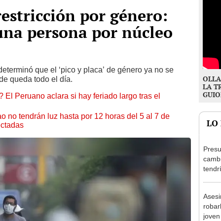
estricción por género:
 una persona por núcleo
eterminó que el ‘pico y placa’ de género ya no se
OLLA
de queda todo el día.
LA T
GUIO
 El Peruano aclara si hay feriado largo tras el
ao no tendrán luz hasta por 12 horas del 5 al 7 de
LO
ectadas
Presu
cambi
tendr
de Ar
marc
Asesi
robar
joven