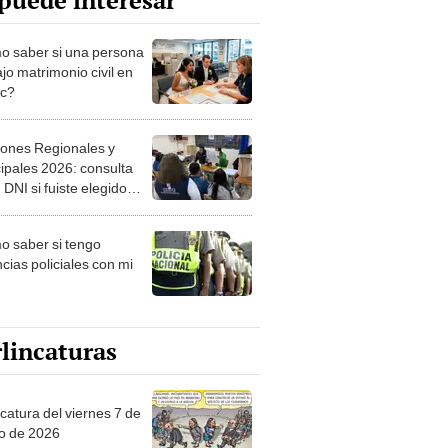
puede interesar
 saber si una persona
jo matrimonio civil en
ec?
iones Regionales y
ipales 2026: consulta
 DNI si fuiste elegido
ro de mesa para este 4
ubre en el link oficial de
 saber si tengo
NPE
cias policiales con mi
lincaturas
catura del viernes 7 de
o de 2026