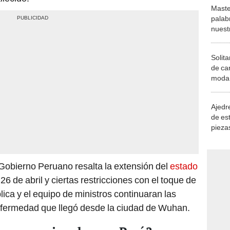
Maste
palab
nuest
Solita
de ca
moda.
demue
Ajedre
de es
piezas
consi
Gobierno Peruano resalta la extensión del
estado
6 de abril y ciertas restricciones con el toque de
ica y el equipo de ministros continuaran las
enfermedad que llegó desde la ciudad de Wuhan.