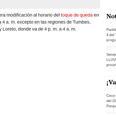
No
ra modificación al horario del
toque de queda
en
. a 4 a. m. excepto en las regiones de Tumbes,
 Loreto, donde va de 4 p. m. a 4 a. m.
Partid
4 del
progr
dónde
Senam
LLUV
provi
¡Va
Circo 
del 15
Parqu
Migue