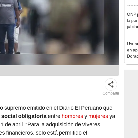
Lima
ONP p
la pe
jubil
requi
benef
Usuar
en ap
Dorad
Indec
con m
Compartir
to supremo emitido en el Diario El Peruano que
social obligatoria
entre
hombres
y
mujeres
ya
11 de abril. “Para la adquisición de víveres,
s financieros, solo está permitido el