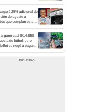
 Cercado
agará 25% adicional de
nsión de agosto a
3
ados que cumplan este
sito: ¿cómo saber si soy
iciario?
ia ganó casi S/14.850
uesta de fútbol, pero
4
oBet se negó a pagar:
opi multó a la empresa
ás de S/ 19.000