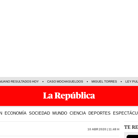
NUANO RESULTADOS HOY
CASO MOCHASUELDOS
MIGUEL TORRES
LEY PU
N
ECONOMÍA
SOCIEDAD
MUNDO
CIENCIA
DEPORTES
ESPECTÁCU
TE R
10 Abr 2020 | 11:48 h