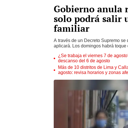
Gobierno anula r
solo podrá salir
familiar
A través de un Decreto Supremo se d
aplicará. Los domingos habrá toque 
¿Se trabaja el viernes 7 de agosto?
descanso del 6 de agosto
Más de 10 distritos de Lima y Call
agosto: revisa horarios y zonas af