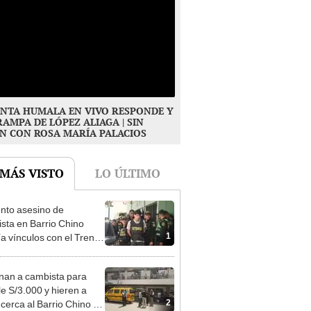
NTA HUMALA EN VIVO RESPONDE Y
RAMPA DE LÓPEZ ALIAGA | SIN
N CON ROSA MARÍA PALACIOS
 MÁS VISTO
LO ÚLTIMO
nto asesino de
sta en Barrio Chino
1
ía vínculos con el Tren
agua: PNP revela
aje
nan a cambista para
le S/3.000 y hieren a
2
 cerca al Barrio Chino en