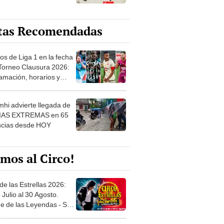
tas Recomendadas
os de Liga 1 en la fecha
 Torneo Clausura 2026:
amación, horarios y
 ver
hi advierte llegada de
IAS EXTREMAS en 65
ncias desde HOY
mos al Circo!
de las Estrellas 2026:
 Julio al 30 Agosto.
e de las Leyendas - San
l