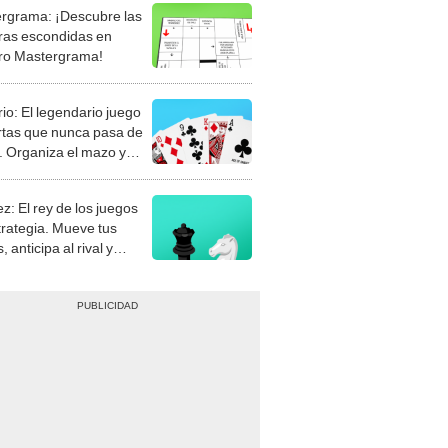
rgrama: ¡Descubre las
ras escondidas en
ro Mastergrama!
rio: El legendario juego
rtas que nunca pasa de
 Organiza el mazo y
stra tu habilidad.
z: El rey de los juegos
trategia. Mueve tus
, anticipa al rival y
gue el jaque mate.