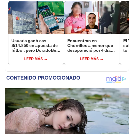
Usuaria ganó casi
Encuentran en
El 'm
S/14.850 en apuesta de
Chorrillos a menor que
subte
fútbol, pero DoradoBet
desapareció por 4 días
tone
se negó a pagar:
tras ser captada por
const
LEER MÁS
LEER MÁS
Indecopi multó a la
sujeto que conoció en
el Ca
empresa con más de S/
Roblox: PNP busca al
últim
19.000
implicado