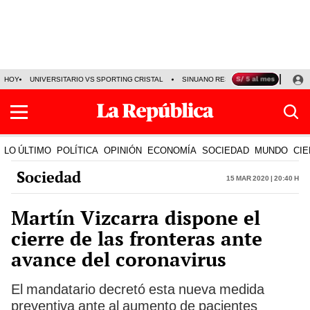
HOY
UNIVERSITARIO VS SPORTING CRISTAL
SINUANO RESULTADOS HOY
CA
LO ÚLTIMO
POLÍTICA
OPINIÓN
ECONOMÍA
SOCIEDAD
MUNDO
CIE
Sociedad
15 Mar 2020 | 20:40 h
Martín Vizcarra dispone el
cierre de las fronteras ante
avance del coronavirus
El mandatario decretó esta nueva medida
preventiva ante al aumento de pacientes