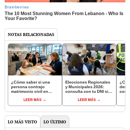
NOTAS RELACIONADAS
¿Cómo saber si una
Elecciones Regionales
¿Cóm
persona contrajo
y Municipales 2026:
denun
matrimonio civil en
consulta con tu DNI si
con 
Reniec?
fuiste elegido miembro
LEER MÁS
LEER MÁS
de mesa para este 4 de
octubre en el link oficial
de la ONPE
LO MÁS VISTO
LO ÚLTIMO