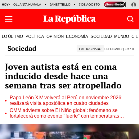
HOY
OLLANTA HUMALA
JANET TELLO
7 DE AGOSTO
TINKA RESULTADOS
LO ÚLTIMO
POLÍTICA
OPINIÓN
ECONOMÍA
SOCIEDAD
MUNDO
CIE
Sociedad
PATROCINADO
18 Feb 2019 | 6:57 h
Joven autista está en coma
inducido desde hace una
semana tras ser atropellado
Papa León XIV volverá al Perú en noviembre 2026:
realizará visita apostólica en cuatro ciudades
OMM advierte sobre El Niño global: fenómeno se
fortalecerá como evento "fuerte" con temperaturas
récord este 2026