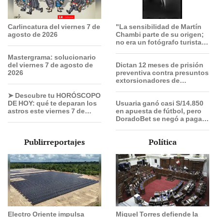
Carlincatura del viernes 7 de
"La sensibilidad de Martín
agosto de 2026
Chambi parte de su origen;
no era un fotógrafo turista,
él se integraba con el
Mastergrama: solucionario
pueblo”
del viernes 7 de agosto de
Dictan 12 meses de prisión
2026
preventiva contra presuntos
extorsionadores de
choferes Translima en SMP
➤ Descubre tu HORÓSCOPO
DE HOY: qué te deparan los
Usuaria ganó casi S/14.850
astros este viernes 7 de
en apuesta de fútbol, pero
agosto, según Jhan
DoradoBet se negó a pagar:
Sandoval
Indecopi multó a la empresa
con más de S/ 19.000
Publirreportajes
Política
Electro Oriente impulsa
Miguel Torres defiende la