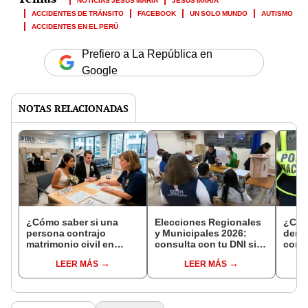
ACCIDENTES DE TRÁNSITO
FACEBOOK
UN SOLO MUNDO
AUTISMO
ACCIDENTES EN EL PERÚ
Prefiero a La República en
Google
NOTAS RELACIONADAS
¿Cómo saber si una
Elecciones Regionales
¿Cóm
persona contrajo
y Municipales 2026:
denun
matrimonio civil en
consulta con tu DNI si
con 
Reniec?
fuiste elegido miembro
LEER MÁS
LEER MÁS
de mesa para este 4 de
octubre en el link oficial
de la ONPE