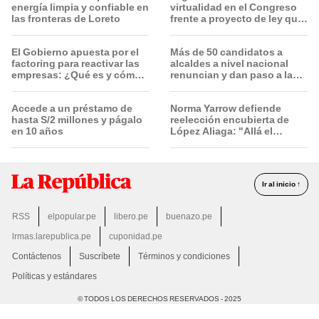
energía limpia y confiable en
virtualidad en el Congreso
las fronteras de Loreto
frente a proyecto de ley que
plantea la presencialidad
El Gobierno apuesta por el
Más de 50 candidatos a
factoring para reactivar las
alcaldes a nivel nacional
empresas: ¿Qué es y cómo
renuncian y dan paso a la
funciona?
reelección encubierta
Accede a un préstamo de
Norma Yarrow defiende
hasta S/2 millones y págalo
reelección encubierta de
en 10 años
López Aliaga: "Allá el
Jurado que se deja sacar la
vuelta"
Ir al inicio ↑
RSS
elpopular.pe
libero.pe
buenazo.pe
lrmas.larepublica.pe
cuponidad.pe
Contáctenos
Suscríbete
Términos y condiciones
Políticas y estándares
© TODOS LOS DERECHOS RESERVADOS - 2025