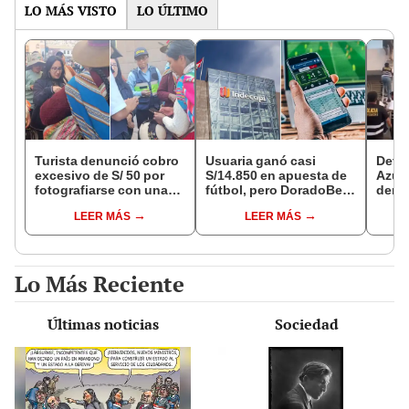
LO MÁS VISTO
LO ÚLTIMO
Turista denunció cobro
Usuaria ganó casi
Detie
excesivo de S/ 50 por
S/14.850 en apuesta de
Azul 
fotografiarse con una
fútbol, pero DoradoBet
denu
alpaca en Cusco y
se negó a pagar:
que l
LEER MÁS
LEER MÁS
Serenazgo recuperó el
Indecopi multó a la
polic
dinero
empresa con más de S/
19.000
Lo Más Reciente
Últimas noticias
Sociedad