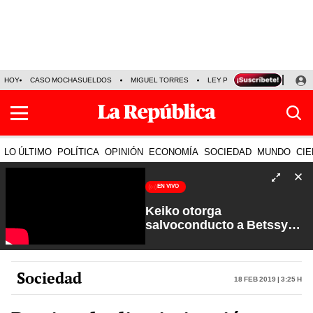
HOY
CASO MOCHASUELDOS
MIGUEL TORRES
LEY PULPÍN
PRECIO DEL
LO ÚLTIMO
POLÍTICA
OPINIÓN
ECONOMÍA
SOCIEDAD
MUNDO
CIE
EN VIVO
Keiko otorga
salvoconducto a Betssy
Chávez y renuevan
Petroperú | Sin Guion con
Rosa María Palacios
Sociedad
18 Feb 2019 | 3:25 h