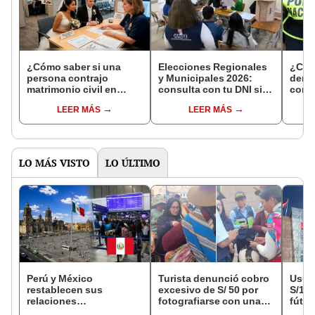
¿Cómo saber si una
Elecciones Regionales
¿Cóm
persona contrajo
y Municipales 2026:
denun
matrimonio civil en
consulta con tu DNI si
con 
Reniec?
fuiste elegido miembro
LEER MÁS
LEER MÁS
de mesa para este 4 de
octubre en el link oficial
de la ONPE
LO MÁS VISTO
LO ÚLTIMO
Perú y México
Turista denunció cobro
Usuar
restablecen sus
excesivo de S/ 50 por
S/14.
relaciones
fotografiarse con una
fútbo
diplomáticas: ¿se
alpaca en Cusco y
se ne