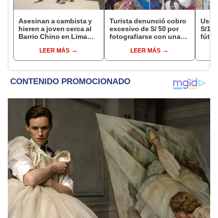
Asesinan a cambista y
Turista denunció cobro
Usuar
hieren a joven cerca al
excesivo de S/ 50 por
S/14.
Barrio Chino en Lima
fotografiarse con una
fútbo
Cercado: un
alpaca en Cusco y
se ne
LEER MÁS
LEER MÁS
sospechoso detenido
Serenazgo recuperó el
Indec
dinero
empr
19.0