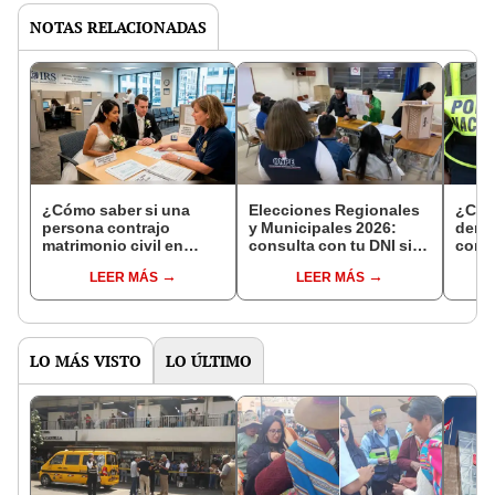
NOTAS RELACIONADAS
¿Cómo saber si una
Elecciones Regionales
¿Cóm
persona contrajo
y Municipales 2026:
denun
matrimonio civil en
consulta con tu DNI si
con 
Reniec?
fuiste elegido miembro
LEER MÁS
LEER MÁS
de mesa para este 4 de
octubre en el link oficial
de la ONPE
LO MÁS VISTO
LO ÚLTIMO