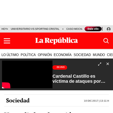
HOY
UNIVERSITARIO VS SPORTING CRISTAL
CASO MOCHASUELDOS
MIGUEL
LO ÚLTIMO
POLÍTICA
OPINIÓN
ECONOMÍA
SOCIEDAD
MUNDO
CIE
EN VIVO
Cardenal Castillo es
víctima de ataques por
sectores extremistas | La
Verdad a Fondo con Pedro
Salinas
Sociedad
10 Dic 2017 | 13:11 h