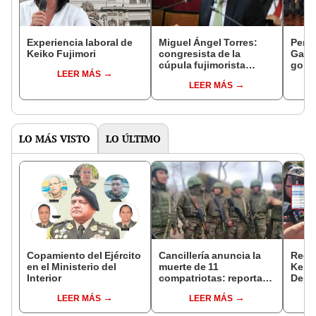
Experiencia laboral de
Miguel Ángel Torres:
Perfi
Keiko Fujimori
congresista de la
Gabin
cúpula fujimorista
gobi
LEER MÁS
controlará el primer año
Fujim
LEER MÁS
del Senado
LO MÁS VISTO
LO ÚLTIMO
Copamiento del Ejército
Cancillería anuncia la
Regis
en el Ministerio del
muerte de 11
Keiko
Interior
compatriotas: reportan
Desp
114 desaparecidos y 3
mient
LEER MÁS
LEER MÁS
capturados por Ucrania
viaje