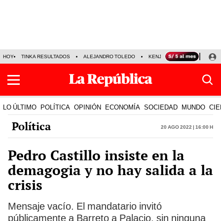
HOY
TINKA RESULTADOS
ALEJANDRO TOLEDO
KENJI FUJIMORI
PRECIO
LO ÚLTIMO
POLÍTICA
OPINIÓN
ECONOMÍA
SOCIEDAD
MUNDO
CIE
Política
20 Ago 2022 | 16:00 h
Pedro Castillo insiste en la
demagogia y no hay salida a la
crisis
Mensaje vacío. El mandatario invitó
públicamente a Barreto a Palacio, sin ninguna