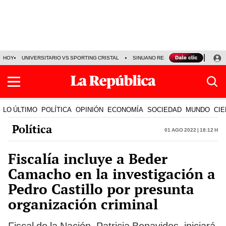
HOY
UNIVERSITARIO VS SPORTING CRISTAL
SINUANO RESULTADOS HOY
CA
LO ÚLTIMO
POLÍTICA
OPINIÓN
ECONOMÍA
SOCIEDAD
MUNDO
CIE
Política
01 Ago 2022 | 18:12 h
Fiscalía incluye a Beder
Camacho en la investigación a
Pedro Castillo por presunta
organización criminal