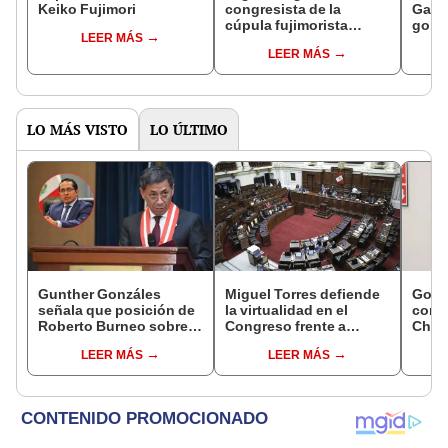
Keiko Fujimori
congresista de la
Gabin
cúpula fujimorista
gobi
LEER MÁS
controlará el primer año
Fujim
LEER MÁS
del Senado
LO MÁS VISTO
LO ÚLTIMO
Gunther Gonzáles
Miguel Torres defiende
Gobi
señala que posición de
la virtualidad en el
cond
Roberto Burneo sobre
Congreso frente a
Cháve
reelección de López
proyecto de ley que
viajó
LEER MÁS
LEER MÁS
Aliaga no representan al
plantea la
madr
JNE
presencialidad