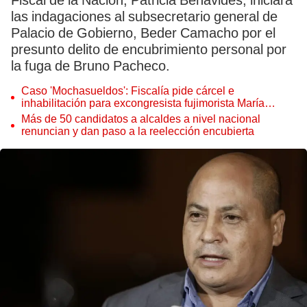
Fiscal de la Nación, Patricia Benavides, iniciará
las indagaciones al subsecretario general de
Palacio de Gobierno, Beder Camacho por el
presunto delito de encubrimiento personal por
la fuga de Bruno Pacheco.
Caso 'Mochasueldos': Fiscalía pide cárcel e
inhabilitación para excongresista fujimorista María
Cordero Jon Tay
Más de 50 candidatos a alcaldes a nivel nacional
renuncian y dan paso a la reelección encubierta