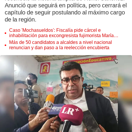
Anunció que seguirá en política, pero cerrará el
capítulo de seguir postulando al máximo cargo
de la región.
Caso 'Mochasueldos': Fiscalía pide cárcel e
inhabilitación para excongresista fujimorista María
Cordero Jon Tay
Más de 50 candidatos a alcaldes a nivel nacional
renuncian y dan paso a la reelección encubierta