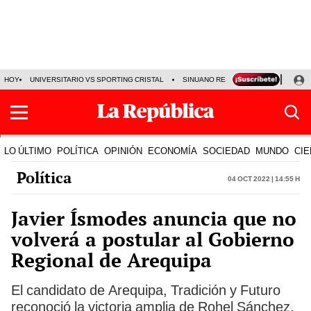
HOY
UNIVERSITARIO VS SPORTING CRISTAL
SINUANO RESULTADOS HOY
CA
LO ÚLTIMO
POLÍTICA
OPINIÓN
ECONOMÍA
SOCIEDAD
MUNDO
CIE
Política
04 Oct 2022 | 14:55 h
Javier Ísmodes anuncia que no
volverá a postular al Gobierno
Regional de Arequipa
El candidato de Arequipa, Tradición y Futuro
reconoció la victoria amplia de Rohel Sánchez.