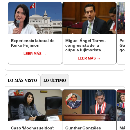
Experiencia laboral de
Miguel Ángel Torres:
Perfi
Keiko Fujimori
congresista de la
Gabin
cúpula fujimorista
gobi
LEER MÁS
controlará el primer año
Fujim
LEER MÁS
del Senado
LO MÁS VISTO
LO ÚLTIMO
Caso 'Mochasueldos':
Gunther Gonzáles
Más d