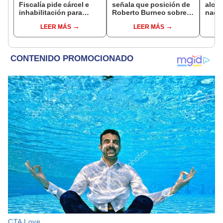
Fiscalía pide cárcel e
señala que posición de
alcal
inhabilitación para
Roberto Burneo sobre
nacio
excongresista
reelección de López
dan p
LEER MÁS
LEER MÁS
fujimorista María
Aliaga no representan al
encu
Cordero Jon Tay
JNE