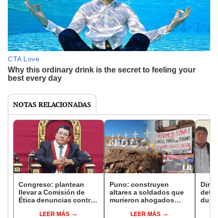
NOTAS RELACIONADAS
Congreso: plantean
Puno: construyen
Dirig
llevar a Comisión de
altares a soldados que
dete
Ética denuncias contra
murieron ahogados
dura
Alejandro Soto
durante protesta contra
Bolu
LEER MÁS
LEER MÁS
Dina Boluarte
pers