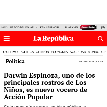
HOY
PRECIO DEL DÓLAR
KENJI FUJIMORI
PLAZA VEA
FERIADOS
KE
LO ÚLTIMO
POLÍTICA
OPINIÓN
ECONOMÍA
SOCIEDAD
MUNDO
CIE
Política
08 Ago 2023 | 8:41 h
Darwin Espinoza, uno de los
principales rostros de Los
Niños, es nuevo vocero de
Acción Popular