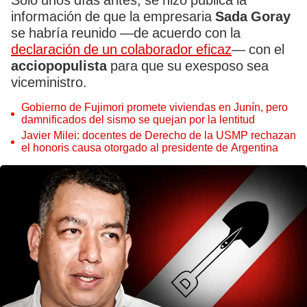
Solo unos días antes, se hizo pública la
información de que la empresaria
Sada Goray
se habría reunido —de acuerdo con la
declaración de un colaborador eficaz
— con el
acciopopulista
para que su exesposo sea
viceministro.
Gobierno de Fujimori promete viviendas en Junín, pero
damnificados del sismo se quejan por la lentitud
Javier Milei: docentes de Derecho de la USMP rechazan
el honoris causa otorgado al presidente de Argentina