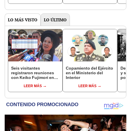
disc
LO MÁS VISTO
LO ÚLTIMO
Seis visitantes
Copamiento del Ejército
De fa
registraron reuniones
en el Ministerio del
y sob
con Keiko Fujimori en
Interior
por R
las mismas horas que la
LEER MÁS
LEER MÁS
presidenta se
encontraba en Junín