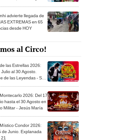
 ver
hi advierte llegada de
IAS EXTREMAS en 65
ncias desde HOY
mos al Circo!
de las Estrellas 2026:
 Julio al 30 Agosto.
e de las Leyendas - San
l
 Montecarlo 2026: Del 17
io hasta el 30 Agosto en
o Militar - Jesús María
 Místico Condor 2026:
5 de Junio. Explanada
 21