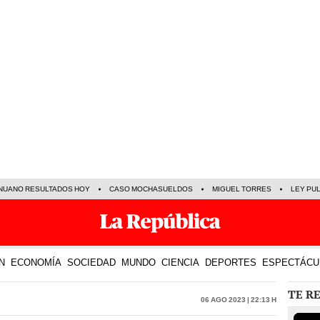
NUANO RESULTADOS HOY
CASO MOCHASUELDOS
MIGUEL TORRES
LEY PU
N
ECONOMÍA
SOCIEDAD
MUNDO
CIENCIA
DEPORTES
ESPECTÁCU
TE R
06 Ago 2023 | 22:13 h