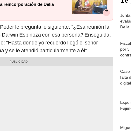
Te 
a reincorporación de Delia
Junta
evalú
 Poder le pregunta lo siguiente: “¿Esa reunión la
Delia 
gó Darwin Espinoza con esa persona? Enseguida,
de: “Hasta donde yo recuerdo llegó el señor
Fiscal
por 3
 y se le atendió particularmente a él”.
contr
Nadin
Caso 
falta 
digita
Exper
Fujim
Migue