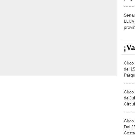
dónde
Senam
LLUV
provi
¡Va
Circo 
del 15
Parqu
Migue
Circo
de Jul
Círcul
Circo
Del 2
Costa