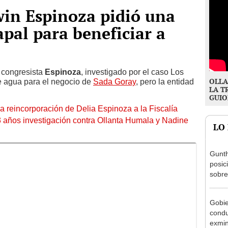
win Espinoza pidió una
pal para beneficiar a
l congresista
Espinoza
, investigado por el caso Los
OLLA
de agua para el negocio de
Sada Goray
, pero la entidad
LA T
GUIO
 reincorporación de Delia Espinoza a la Fiscalía
r 3 años investigación contra Ollanta Humala y Nadine
LO
Gunth
posic
sobre
Aliag
Gobie
condu
exmin