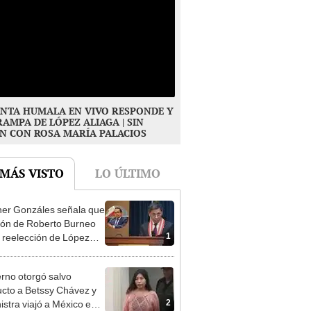
NTA HUMALA EN VIVO RESPONDE Y
RAMPA DE LÓPEZ ALIAGA | SIN
N CON ROSA MARÍA PALACIOS
 MÁS VISTO
LO ÚLTIMO
er Gonzáles señala que
ión de Roberto Burneo
1
 reelección de López
a no representan al JNE
rno otorgó salvo
cto a Betssy Chávez y
2
istra viajó a México en