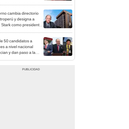
adrugada
rno cambia directorio
troperú y designa a
3
r Stark como presidente
 empresa estatal
e 50 candidatos a
des a nivel nacional
4
cian y dan paso a la
cción encubierta