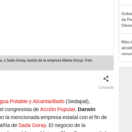
la m
Gobie
de Pe
Olive
de la
Más d
alcal
renun
reele
ca, y Sada Goray, dueña de la empresa Marka Group. Foto:
Compartir
gua Potable y Alcantarillado
(Sedapal),
 el congresista de
Acción Popular
,
Darwin
con la mencionada empresa estatal con el fin de
añía de
Sada Goray
. El negocio de la