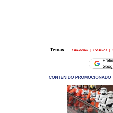
SADA GORAY
LOS NIÑOS
Prefi
Goog