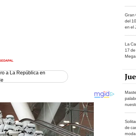
Gran 
del 10
en el
La Ca
17 de 
Mega 
SEDAPAL
ero a La República en
Ju
le
Maste
palab
nuest
Solita
de ca
moda.