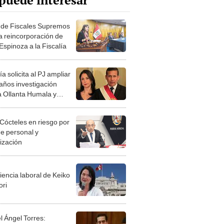
puede interesar
 de Fiscales Supremos
a reincorporación de
Espinoza a la Fiscalía
ía solicita al PJ ampliar
 años investigación
a Ollanta Humala y
e Heredia
Cócteles en riesgo por
de personal y
lización
iencia laboral de Keiko
ori
l Ángel Torres: