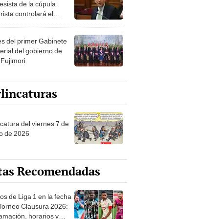
esista de la cúpula
rista controlará el
r año del Senado
les del primer Gabinete
erial del gobierno de
 Fujimori
lincaturas
catura del viernes 7 de
o de 2026
tas Recomendadas
os de Liga 1 en la fecha
 Torneo Clausura 2026:
amación, horarios y