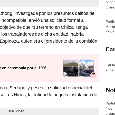
congr
fujimo
prime
ong, investigada por los presuntos delitos de
incompatible, envió una solicitud formal a
Perfi
objetivo de que “su terreno en Chilca” tenga
Minist
Keiko
 los trabajadores de dicha entidad, habría
r Espinoza, quien era el presidente de la comisión
Car
Carlin
e en ceremonia por el 199°
agost
ia a Sedapal y pese a la solicitud especial del
No
so Los Niños, la entidad le negó la instalación de
Partid
4 del
progr