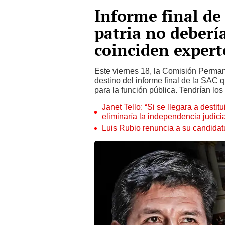
Informe final de 
patria no debería
coinciden expert
Este viernes 18, la Comisión Perman
destino del informe final de la SAC 
para la función pública. Tendrían los
Janet Tello: “Si se llegara a desti
eliminaría la independencia judicia
Luis Rubio renuncia a su candidat