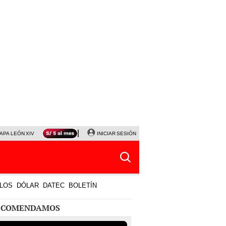
APA LEÓN XIV
NALDY SALDAÑA
INICIAR SESIÓN
LA BELLA LUZ
MAGALY MEDINA
HORÓS
LOS
DÓLAR
DATEC
BOLETÍN
ECOMENDAMOS