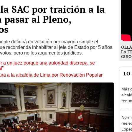
la SAC por traición a la
 pasar al Pleno,
os
ente definirá en votación por mayoría simple el
OLLA
que recomienda inhabilitar al jefe de Estado por 5 años
LA T
 votos, pero no los argumentos jurídicos.
GUIO
tuir a un juez porque una autoridad discrepa, se
l”
LO
ura a la alcaldía de Lima por Renovación Popular
Más d
alcal
renun
reele
Norma
reele
López