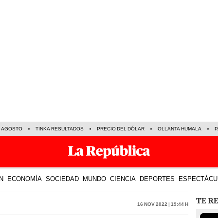
E AGOSTO
TINKA RESULTADOS
PRECIO DEL DÓLAR
OLLANTA HUMALA
P
N
ECONOMÍA
SOCIEDAD
MUNDO
CIENCIA
DEPORTES
ESPECTÁCU
TE R
16 Nov 2022 | 19:44 h