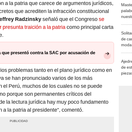
n a la patria que carece de argumentos jurídicos,
Maste
etos que acrediten la infracción constitucional
palab
nuest
effrey Radzinsky
señaló que el Congreso
se
 presunta traición a la patria
como principal carta
Solita
e.
de ca
moda.
demue
 que presentó contra la SAC por acusación de
Ajedre
de es
ios problemas tanto en el plano jurídico como en
piezas
 ya se han pronunciado varios de los más
consi
n el Perú, muchos de los cuales no se puede
rno porque son permanentes críticos del
de la lectura jurídica hay muy poco fundamento
n a la patria al presidente”, comentó.