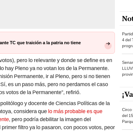
No
Partid
4 del
e TC que traición a la patria no tiene
progr
dónde
votos), pero lo relevante y donde se define es en
Senam
o hay Pleno ya no votan los de la Permanente.
LLUV
provi
isión Permanente, ir al Pleno, pero si no tienen
a. Sí, es un paso más, pero no perdamos el caso
os votos de la Permanente”, refirió.
¡Va
 politólogo y docente de Ciencias Políticas de la
Circo 
ntoya, considera que
lo más probable es que
del 15
ente
, pero podría debilitar la imagen del
Parqu
primer filtro ya lo pasaron, con pocos votos, peor
Migue