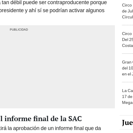
a tan débil puede ser contraproducente porque
Circo
presidente y ahí sí se podrían activar algunos
de Jul
Círcul
Circo
Del 2
Costa
Gran 
del 10
en el
La Ca
17 de 
Mega 
 informe final de la SAC
Ju
irá la aprobación de un informe final que da