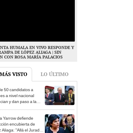
NTA HUMALA EN VIVO RESPONDE Y
RAMPA DE LÓPEZ ALIAGA | SIN
N CON ROSA MARÍA PALACIOS
 MÁS VISTO
LO ÚLTIMO
e 50 candidatos a
des a nivel nacional
1
cian y dan paso a la
cción encubierta
 Yarrow defiende
cción encubierta de
2
 Aliaga: "Allá el Jurado