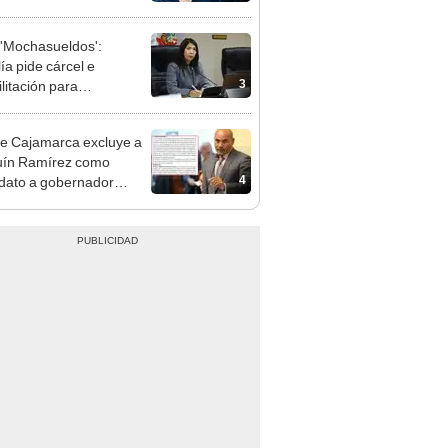
e deja sacar la vuelta"
'Mochasueldos':
ía pide cárcel e
3
litación para
gresista fujimorista
 Cordero Jon Tay
e Cajamarca excluye a
uín Ramírez como
4
dato a gobernador
nal por ocultar sentencia