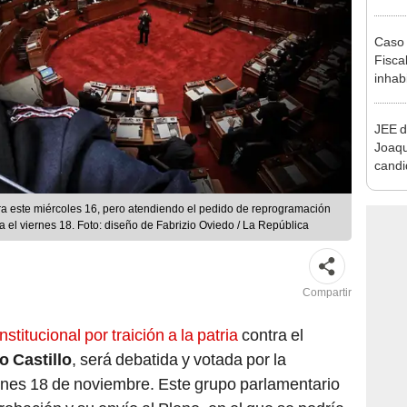
que s
Caso 
Fiscal
inhabi
excon
María
JEE d
Joaq
candi
regio
ra este miércoles 16, pero atendiendo el pedido de reprogramación
ra el viernes 18. Foto: diseño de Fabrizio Oviedo / La República
Compartir
stitucional por traición a la patria
contra el
o Castillo
, será debatida y votada por la
rnes 18 de noviembre. Este grupo parlamentario