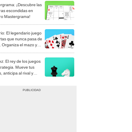
rgrama: ¡Descubre las
ras escondidas en
ro Mastergrama!
rio: El legendario juego
rtas que nunca pasa de
 Organiza el mazo y
stra tu habilidad.
z: El rey de los juegos
trategia. Mueve tus
, anticipa al rival y
gue el jaque mate.