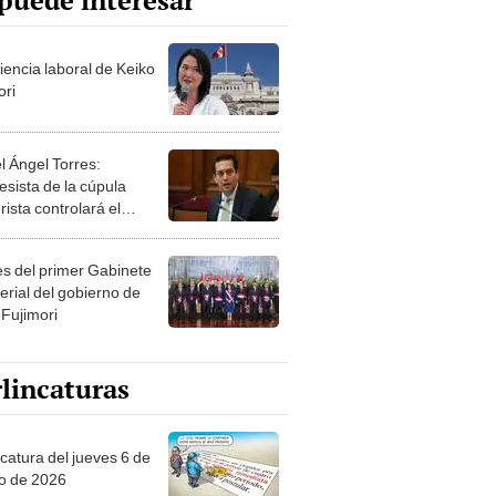
puede interesar
iencia laboral de Keiko
ori
l Ángel Torres:
esista de la cúpula
rista controlará el
r año del Senado
les del primer Gabinete
erial del gobierno de
 Fujimori
lincaturas
ncatura del jueves 6 de
o de 2026