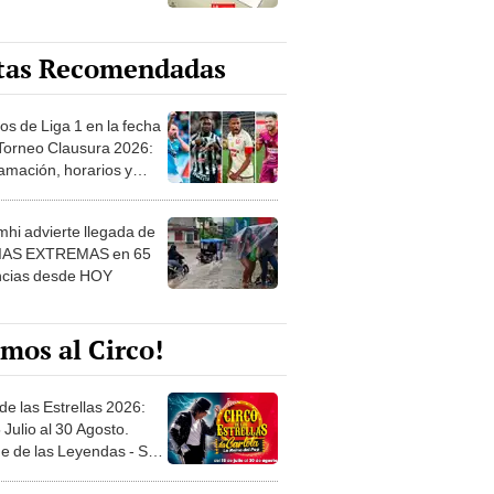
tas Recomendadas
os de Liga 1 en la fecha
 Torneo Clausura 2026:
amación, horarios y
 ver
hi advierte llegada de
IAS EXTREMAS en 65
ncias desde HOY
mos al Circo!
de las Estrellas 2026:
 Julio al 30 Agosto.
e de las Leyendas - San
l