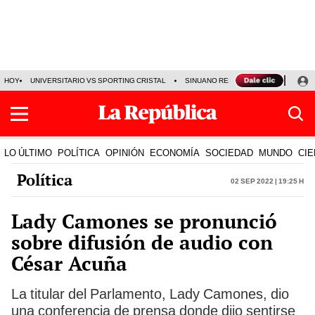
HOY
UNIVERSITARIO VS SPORTING CRISTAL
SINUANO RESULTADOS HOY
CA
LO ÚLTIMO
POLÍTICA
OPINIÓN
ECONOMÍA
SOCIEDAD
MUNDO
CIE
Política
02 Sep 2022 | 19:25 h
Lady Camones se pronunció
sobre difusión de audio con
César Acuña
La titular del Parlamento, Lady Camones, dio
una conferencia de prensa donde dijo sentirse