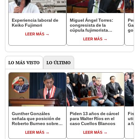
Experiencia laboral de
Miguel Ángel Torres:
Perfi
Keiko Fujimori
congresista de la
Gabin
cúpula fujimorista
gobi
LEER MÁS
controlará el primer año
Fujim
LEER MÁS
del Senado
LO MÁS VISTO
LO ÚLTIMO
Gunther Gonzáles
Piden 13 años de cárcel
Fisca
señala que posición de
para Walter Ríos en el
utili
Roberto Burneo sobre
caso Cuellos Blancos
a fav
reelección de López
apor
LEER MÁS
LEER MÁS
Aliaga no representan al
JNE