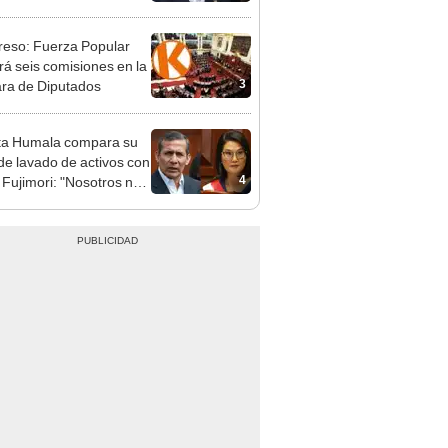
"
eso: Fuerza Popular
ará seis comisiones en la
3
ra de Diputados
ta Humala compara su
de lavado de activos con
4
 Fujimori: "Nosotros no
mos, ella sí recibió"