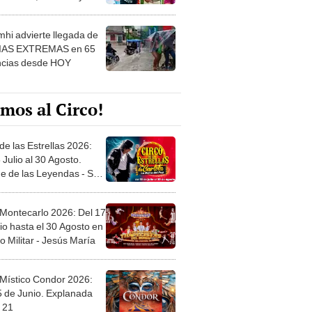
 ver
hi advierte llegada de
IAS EXTREMAS en 65
ncias desde HOY
mos al Circo!
de las Estrellas 2026:
 Julio al 30 Agosto.
e de las Leyendas - San
l
 Montecarlo 2026: Del 17
io hasta el 30 Agosto en
o Militar - Jesús María
 Místico Condor 2026:
5 de Junio. Explanada
 21