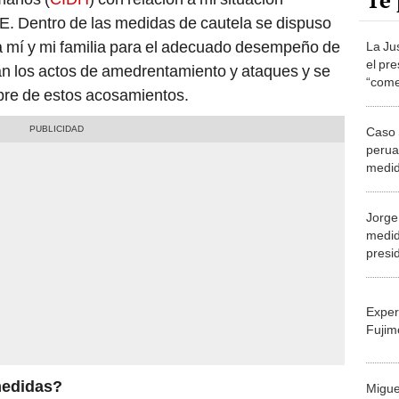
Te 
E. Dentro de las medidas de cautela se dispuso
ra mí y mi familia para el adecuado desempeño de
La Ju
el pr
an los actos de amedrentamiento y ataques y se
“come
ibre de estos acosamientos.
Caso 
perua
medid
Jorge
medid
presi
famil
Exper
Fujim
medidas?
Migue