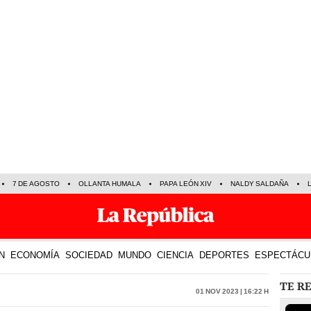
7 DE AGOSTO
OLLANTA HUMALA
PAPA LEÓN XIV
NALDY SALDAÑA
N
ECONOMÍA
SOCIEDAD
MUNDO
CIENCIA
DEPORTES
ESPECTÁCU
TE R
01 Nov 2023 | 16:22 h