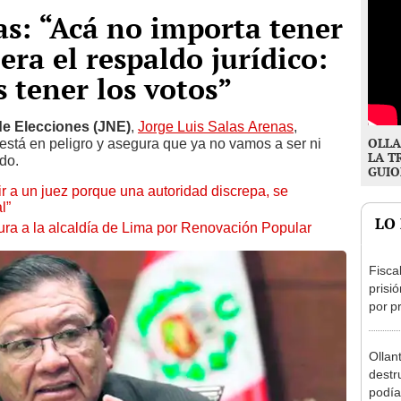
as: “Acá no importa tener
iera el respaldo jurídico:
 tener los votos”
de Elecciones (JNE)
,
Jorge Luis Salas Arenas
,
OLLA
está en peligro y asegura que ya no vamos a ser ni
LA T
do.
GUIO
tuir a un juez porque una autoridad discrepa, se
l”
LO
ura a la alcaldía de Lima por Renovación Popular
Fisca
prisi
por p
incom
ideol
Ollan
destr
podía