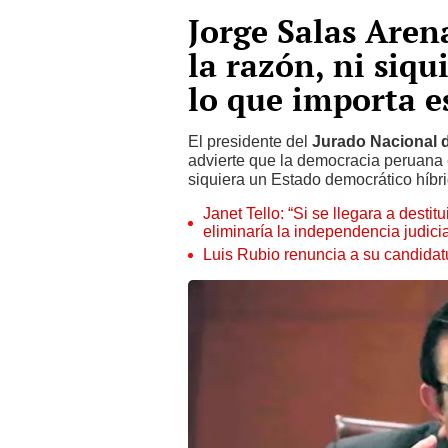
Jorge Salas Aren
la razón, ni siqu
lo que importa es
El presidente del
Jurado Nacional 
advierte que la democracia peruana 
siquiera un Estado democrático híbri
Janet Tello: “Si se llegara a desti
eliminaría la independencia judicia
Luis Rubio renuncia a su candidat