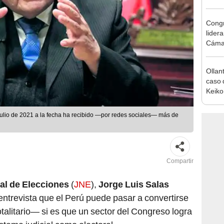
2026
Congr
lider
Cáma
Ollan
caso 
Keiko
recibi
ulio de 2021 a la fecha ha recibido —por redes sociales— más de
Compartir
al de Elecciones
(
JNE
),
Jorge Luis Salas
e entrevista que el Perú puede pasar a convertirse
otalitario— si es que un sector del Congreso logra