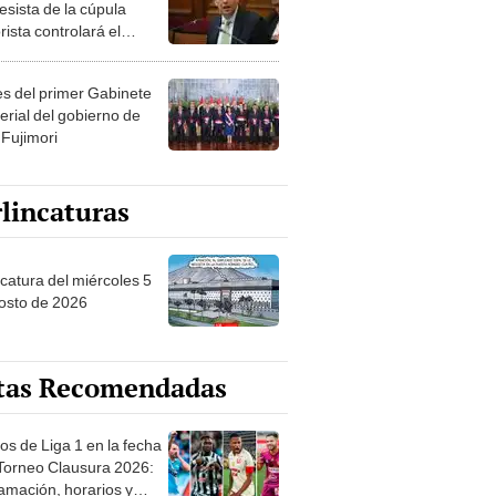
esista de la cúpula
rista controlará el
r año del Senado
les del primer Gabinete
erial del gobierno de
 Fujimori
lincaturas
ncatura del miércoles 5
osto de 2026
tas Recomendadas
os de Liga 1 en la fecha
 Torneo Clausura 2026:
amación, horarios y