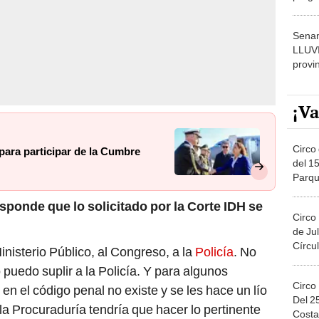
dónde
Senam
LLUV
provi
¡Va
Circo 
para participar de la Cumbre
del 15
Parqu
Migue
sponde que lo solicitado por la Corte IDH se
Circo
de Jul
Círcul
inisterio Público, al Congreso, a la
Policía
. No
puedo suplir a la Policía. Y para algunos
Circo
 en el código penal no existe y se les hace un lío
Del 2
la Procuraduría tendría que hacer lo pertinente
Costa