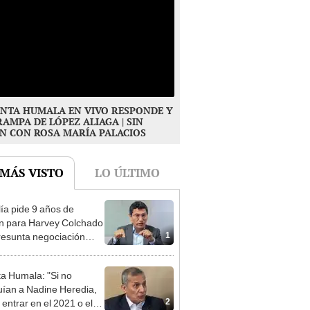
NTA HUMALA EN VIVO RESPONDE Y
RAMPA DE LÓPEZ ALIAGA | SIN
N CON ROSA MARÍA PALACIOS
 MÁS VISTO
LO ÚLTIMO
lía pide 9 años de
ón para Harvey Colchado
1
resunta negociación
patible y falsedad
ógica
ta Humala: "Si no
uían a Nadine Heredia,
2
 entrar en el 2021 o el