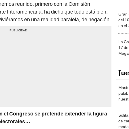
hemos reunido, primero con la Comisión
rte Interamericana, ha dicho que todo está bien,
Gran 
viviéramos en una realidad paralela, de negación.
del 10
en el
La Ca
17 de 
Mega 
Ju
Maste
palab
nuest
en el Congreso se pretende extender la figura
Solita
 electorales…
de ca
moda.