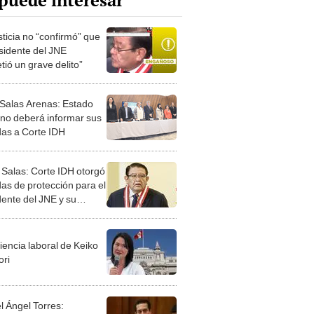
puede interesar
sticia no “confirmó” que
esidente del JNE
tió un grave delito”
Salas Arenas: Estado
no deberá informar sus
as a Corte IDH
 Salas: Corte IDH otorgó
as de protección para el
dente del JNE y su
ia tras amenazas
iencia laboral de Keiko
ori
l Ángel Torres: