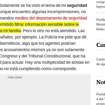
congr
Solamente se ha visto el tema de mi
seguridad
fujimo
s porque encuentro algunas incomprensiones, no
prime
s mandos
medios del departamento de seguridad
Perfi
rmitido filtrar información sensible sobre la
Minist
Keiko
a mi familia
. Pero lo otro no está atendido. Las
pañales, por ejemplo. La Policía me pide que dé
bernéticos, algo que los agentes podrían
Car
los acosamientos mismos ya no son solamente
 Congreso y del Tribunal Constitucional, que ha
Carli
d para actuar. Hay una multiplicidad de aristas en
de ag
ano no está cumpliendo como corresponde.
No
Partid
4 del
progr