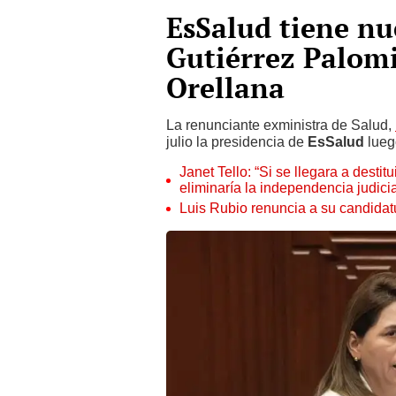
EsSalud tiene nu
Gutiérrez Palom
Orellana
La renunciante exministra de Salud,
julio la presidencia de
EsSalud
lueg
Janet Tello: “Si se llegara a desti
eliminaría la independencia judicia
Luis Rubio renuncia a su candidat