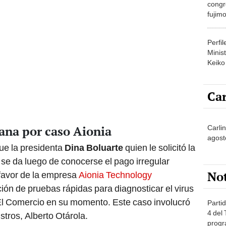
congr
fujimo
prime
Perfi
Minist
Keiko
Car
lana por caso Aionia
Carli
agost
e la presidenta
Dina Boluarte
quien le solicitó la
 se da luego de conocerse el pago irregular
No
favor de la empresa
Aionia Technology
ción de pruebas rápidas para diagnosticar el virus
El Comercio en su momento. Este caso involucró
Partid
4 del
stros, Alberto Otárola.
progr