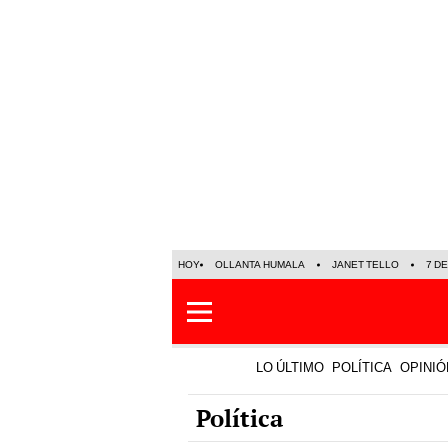
HOY
OLLANTA HUMALA
JANET TELLO
7 D
LO ÚLTIMO
POLÍTICA
OPINIÓ
Política