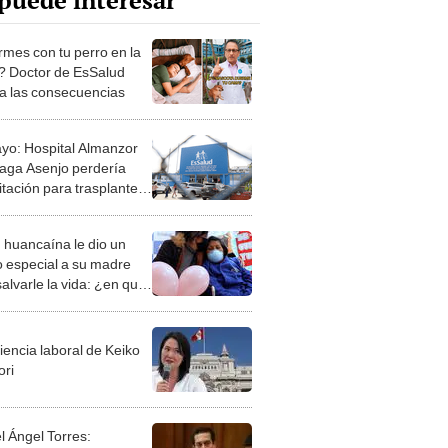
puede interesar
mes con tu perro en la
 Doctor de EsSalud
ca las consecuencias
ayo: Hospital Almanzor
aga Asenjo perdería
itación para trasplantes
es
 huancaína le dio un
o especial a su madre
alvarle la vida: ¿en qué
stió?
iencia laboral de Keiko
ori
l Ángel Torres: