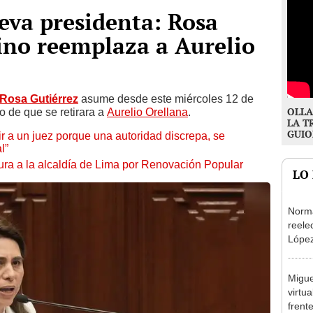
eva presidenta: Rosa
ino reemplaza a Aurelio
Rosa Gutiérrez
asume desde este miércoles 12 de
OLLA
o de que se
retirara a
Aurelio Orellana
.
LA T
GUIO
tuir a un juez porque una autoridad discrepa, se
l”
ura a la alcaldía de Lima por Renovación Popular
LO
Norma
reele
López
que s
Migue
virtu
frent