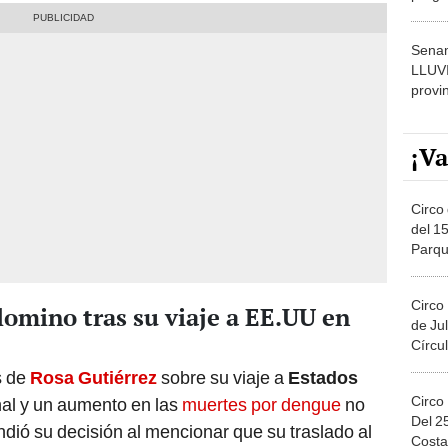
dónde
Senam
LLUV
provi
¡Va
Circo 
del 15
Parqu
Migue
Circo
lomino tras su viaje a EE.UU en
de Jul
Círcul
s de
Rosa Gutiérrez
sobre su viaje a
Estados
Circo
nal y un aumento en las
muertes por dengue
no
Del 2
ndió su decisión al mencionar que su traslado al
Costa