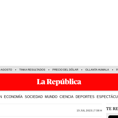
E AGOSTO
TINKA RESULTADOS
PRECIO DEL DÓLAR
OLLANTA HUMALA
P
N
ECONOMÍA
SOCIEDAD
MUNDO
CIENCIA
DEPORTES
ESPECTÁCU
TE R
15 Jul 2023 | 7:58 h