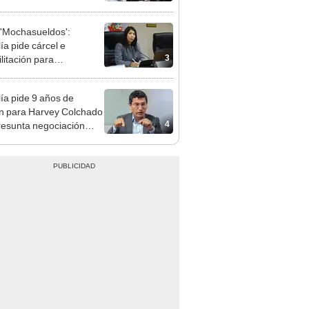
ea la presencialidad
'Mochasueldos':
ía pide cárcel e
3
litación para
gresista fujimorista
 Cordero Jon Tay
lía pide 9 años de
ón para Harvey Colchado
4
resunta negociación
patible y falsedad
ógica