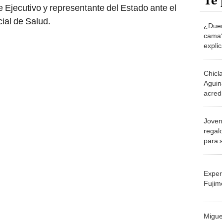
Te 
e Ejecutivo y representante del Estado ante el
ial de Salud.
¿Duer
cama?
expli
Chicl
Aguin
acred
renal
Joven
regal
para s
consi
Exper
Fujim
Migue