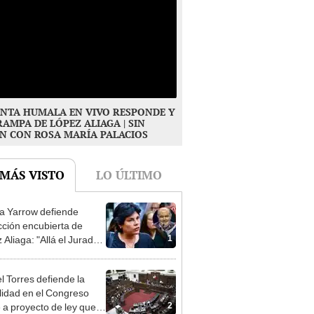
NTA HUMALA EN VIVO RESPONDE Y
RAMPA DE LÓPEZ ALIAGA | SIN
N CON ROSA MARÍA PALACIOS
 MÁS VISTO
LO ÚLTIMO
 Yarrow defiende
cción encubierta de
1
 Aliaga: "Allá el Jurado
e deja sacar la vuelta"
l Torres defiende la
alidad en el Congreso
2
e a proyecto de ley que