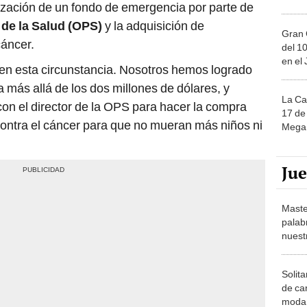
ización de un fondo de emergencia por parte de
de la Salud (OPS)
y la adquisición de
Gran 
áncer.
del 10
en el
en esta circunstancia. Nosotros hemos logrado
a más allá de los dos millones de dólares, y
La Ca
on el director de la OPS para hacer la compra
17 de 
ontra el cáncer para que no mueran más niños ni
Mega 
Ju
Maste
palab
nuest
Solita
de ca
moda.