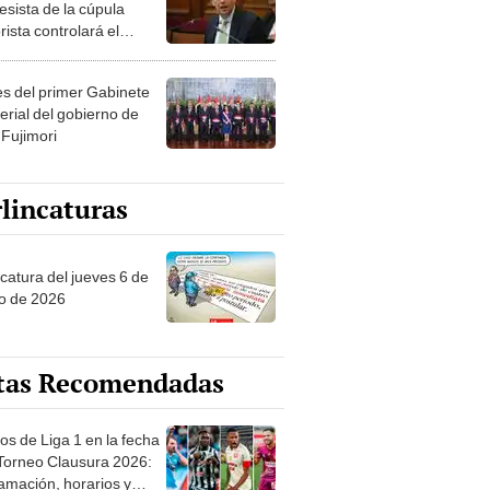
esista de la cúpula
rista controlará el
r año del Senado
les del primer Gabinete
erial del gobierno de
 Fujimori
lincaturas
ncatura del jueves 6 de
o de 2026
tas Recomendadas
os de Liga 1 en la fecha
 Torneo Clausura 2026:
amación, horarios y