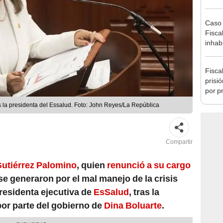
plant
Caso 
Fiscal
inhabi
excon
María
Fisca
prisi
por p
incom
s la presidenta del Essalud. Foto: John Reyes/La República
ideol
Compartir
utiérrez Palomino
, quien
renunció a su cargo
e generaron por el mal manejo de la crisis
presidenta ejecutiva de
EsSalud
, tras la
por parte del gobierno de
Dina Boluarte
.