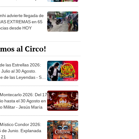
 ver
hi advierte llegada de
IAS EXTREMAS en 65
ncias desde HOY
mos al Circo!
de las Estrellas 2026:
 Julio al 30 Agosto.
e de las Leyendas - San
l
 Montecarlo 2026: Del 17
io hasta el 30 Agosto en
o Militar - Jesús María
 Místico Condor 2026:
5 de Junio. Explanada
 21