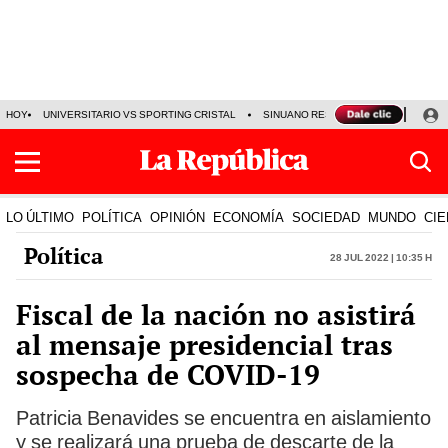
HOY
UNIVERSITARIO VS SPORTING CRISTAL
SINUANO RESULTADOS HOY
CA
LO ÚLTIMO
POLÍTICA
OPINIÓN
ECONOMÍA
SOCIEDAD
MUNDO
CIE
Política
28 Jul 2022 | 10:35 h
Fiscal de la nación no asistirá
al mensaje presidencial tras
sospecha de COVID-19
Patricia Benavides se encuentra en aislamiento
y se realizará una prueba de descarte de la