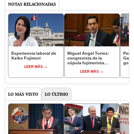
NOTAS RELACIONADAS
Experiencia laboral de
Miguel Ángel Torres:
Perfi
Keiko Fujimori
congresista de la
Gabin
cúpula fujimorista
gobi
LEER MÁS
controlará el primer año
Fujim
LEER MÁS
del Senado
LO MÁS VISTO
LO ÚLTIMO