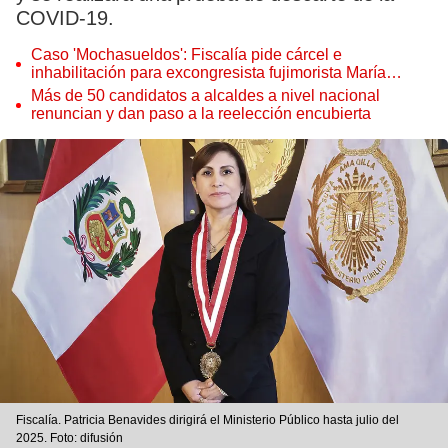
COVID-19.
Caso 'Mochasueldos': Fiscalía pide cárcel e
inhabilitación para excongresista fujimorista María
Cordero Jon Tay
Más de 50 candidatos a alcaldes a nivel nacional
renuncian y dan paso a la reelección encubierta
Fiscalía. Patricia Benavides dirigirá el Ministerio Público hasta julio del
2025. Foto: difusión