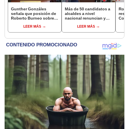
Gunther Gonzáles
Más de 50 candidatos a
Robe
señala que posición de
alcaldes a nivel
respo
Roberto Burneo sobre
nacional renuncian y
Cong
reelección de López
dan paso a la reelección
reele
LEER MÁS
LEER MÁS
Aliaga no representan al
encubierta
de al
JNE