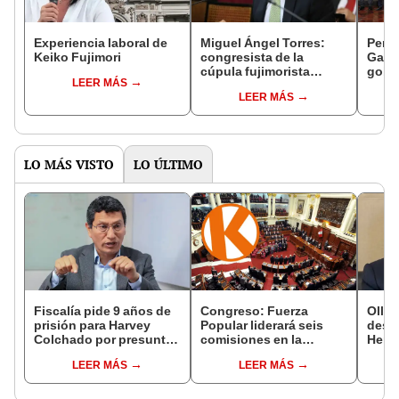
Experiencia laboral de
Miguel Ángel Torres:
Perfi
Keiko Fujimori
congresista de la
Gabin
cúpula fujimorista
gobi
LEER MÁS
controlará el primer año
Fujim
LEER MÁS
del Senado
LO MÁS VISTO
LO ÚLTIMO
Fiscalía pide 9 años de
Congreso: Fuerza
Ollan
prisión para Harvey
Popular liderará seis
destr
Colchado por presunta
comisiones en la
Hered
negociación
Cámara de Diputados
el 20
LEER MÁS
LEER MÁS
incompatible y falsedad
ideológica