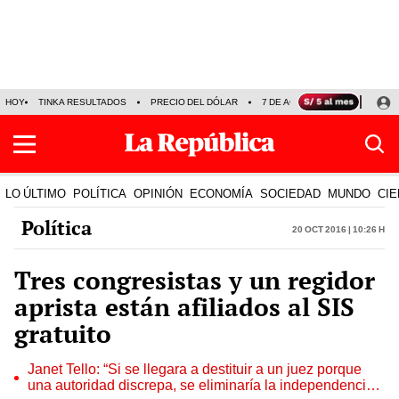
HOY
TINKA RESULTADOS
PRECIO DEL DÓLAR
7 DE AGOSTO
OLLANTA H
LO ÚLTIMO
POLÍTICA
OPINIÓN
ECONOMÍA
SOCIEDAD
MUNDO
CIE
Política
20 Oct 2016 | 10:26 h
Tres congresistas y un regidor
aprista están afiliados al SIS
gratuito
Janet Tello: “Si se llegara a destituir a un juez porque
una autoridad discrepa, se eliminaría la independencia